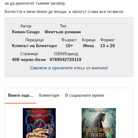
за да разплетат тъмния заговор.
Болестта е вече близо до вкъщи, а залогът става все по-висок.
Автор
Тип
Кевин Сендс
Фентъзи романи
Поредица
Възраст
Корица
Формат
Ключът на Блекторн
10+
Мека
13 x 20
Страници
ISBN/Баркод
408 черно-бели
9789542720119
Свалете и прочетете откъс от книгата!
Вижте още...
Коментари
В социалните мрежи