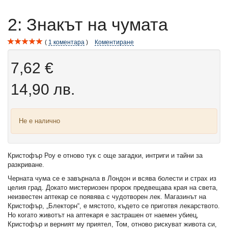
2: Знакът на чумата
1
коментара
Коментиране
7,62 €
14,90 лв.
Не е налично
Кристофър Роу е отново тук с още загадки, интриги и тайни за
разкриване.
Черната чума се е завърнала в Лондон и всява болес­ти и страх из
целия град. Докато мистериозен пророк предвещава края на света,
неизвестен аптекар се появява с чудотворен лек. Магазинът на
Кристофър, „Блекторн“, е мястото, където се приготвя лекарството.
Но когато животът на аптекаря е застрашен от наемен убиец,
Кристофър и верният му приятел, Том, отново рискуват живота си,