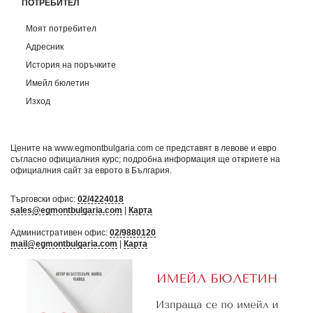
ПОТРЕБИТЕЛ
Моят потребител
Адресник
История на поръчките
Имейл бюлетин
Изход
Цените на www.egmontbulgaria.com се представят в левове и евро
съгласно официалния курс; подробна информация ще откриете на
официалния сайт за еврото в България
.
Търговски офис:
02/4224018
sales@egmontbulgaria.com
|
Карта
Административен офис:
02/9880120
mail@egmontbulgaria.com
|
Карта