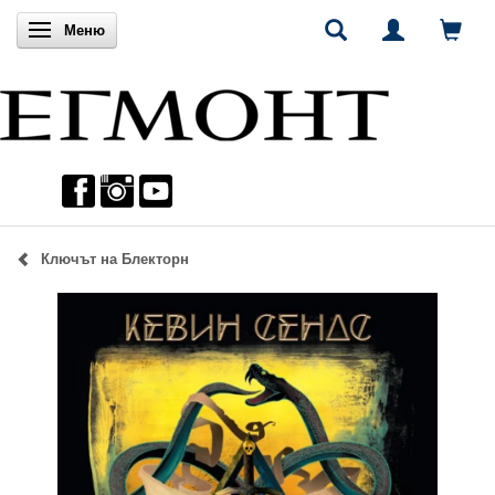
Включи навигацията
Меню
Ключът на Блекторн