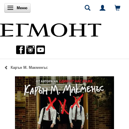
Включи навигацията
Меню
Карън М. Макменъс