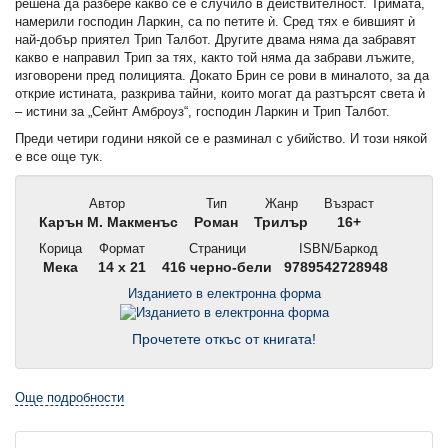
решена да разбере какво се е случило в действителност. Тримата,
намерили господин Ларкин, са по петите ѝ. Сред тях е бившият ѝ
най-добър приятел Трип Талбот. Другите двама няма да забравят
какво е направил Трип за тях, както той няма да забрави лъжите,
изговорени пред полицията. Докато Брин се рови в миналото, за да
открие истината, разкрива тайни, които могат да разтърсят света ѝ
– истини за „Сейнт Амброуз“, господин Ларкин и Трип Талбот.
Преди четири години някой се е разминал с убийство. И този някой
е все още тук.
Автор
Тип
Жанр
Възраст
Карън М. Макменъс
Роман
Трилър
16+
Корица
Формат
Страници
ISBN/Баркод
Мека
14 x 21
416 черно-бели
9789542728948
Изданието в електронна форма
Прочетете откъс от книгата!
Още подробности