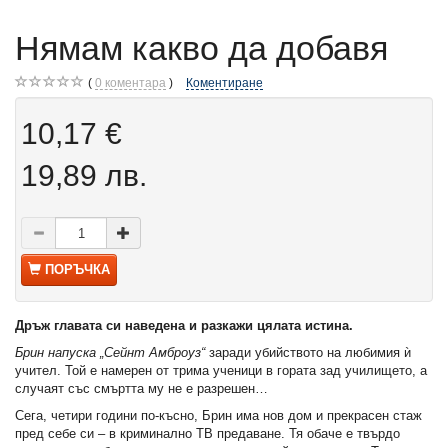
Нямам какво да добавя
0
коментара
Коментиране
10,17 €
19,89 лв.
ПОРЪЧКА
Дръж главата си наведена и разкажи цялата истина.
Брин напуска „Сейнт Амброуз“
заради убийството на любимия ѝ
учител. Той е намерен от трима ученици в гората зад училището, а
случаят със смъртта му не е разрешен…
Сега, четири години по-късно, Брин има нов дом и прекрасен стаж
пред себе си – в криминално ТВ предаване. Тя обаче е твърдо