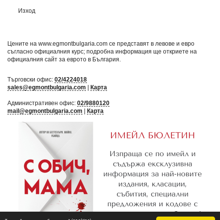
Изход
Цените на www.egmontbulgaria.com се представят в левове и евро
съгласно официалния курс; подробна информация ще откриете на
официалния сайт за еврото в България
.
Търговски офис:
02/4224018
sales@egmontbulgaria.com
|
Карта
Административен офис:
02/9880120
mail@egmontbulgaria.com
|
Карта