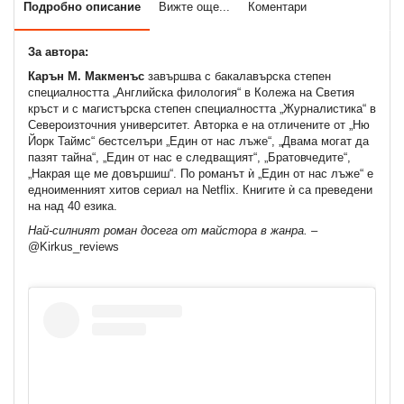
Подробно описание
Вижте още...
Коментари
За автора:
Карън М. Макменъс
завършва с бакалавърска степен
специалността „Английска филология“ в Колежа на Светия
кръст и с магистърска степен специалността „Журналистика“ в
Североизточния университет. Авторка е на отличените от „Ню
Йорк Таймс“ бестселъри „Един от нас лъже“, „Двама могат да
пазят тайна“, „Един от нас е следващият“, „Братовчедите“,
„Накрая ще ме довършиш“. По романът ѝ „Един от нас лъже“ е
едноименният хитов сериал на Netflix. Книгите ѝ са преведени
на над 40 езика.
Най-силният роман досега от майстора в жанра. –
@Kirkus_reviews