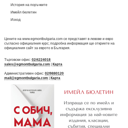
История на поръчките
Имейл бюлетин
Изход
Цените на www.egmontbulgaria.com се представят в левове и евро
съгласно официалния курс; подробна информация ще откриете на
официалния сайт за еврото в България
.
Търговски офис:
02/4224018
sales@egmontbulgaria.com
|
Карта
Административен офис:
02/9880120
mail@egmontbulgaria.com
|
Карта