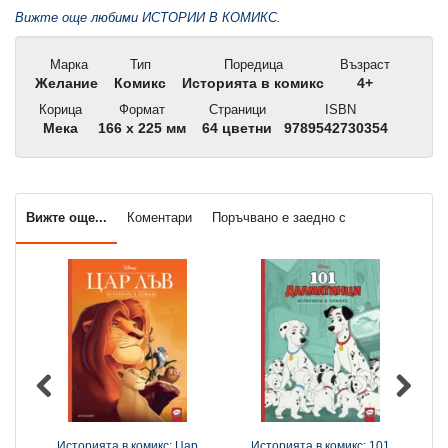
Вижте още любими ИСТОРИИ В КОМИКС
.
Марка
Тип
Поредица
Възраст
Желание
Комикс
Историята в комикс
4+
Корица
Формат
Страници
ISBN
Мека
166 x 225 мм
64 цветни
9789542730354
Вижте още...
Коментари
Поръчвано е заедно с
Историята в комикс: Цар
Историята в комикс: 101
И