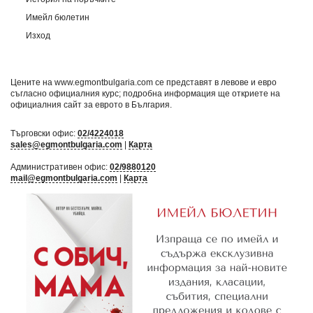
Имейл бюлетин
Изход
Цените на www.egmontbulgaria.com се представят в левове и евро
съгласно официалния курс; подробна информация ще откриете на
официалния сайт за еврото в България
.
Търговски офис:
02/4224018
sales@egmontbulgaria.com
|
Карта
Административен офис:
02/9880120
mail@egmontbulgaria.com
|
Карта