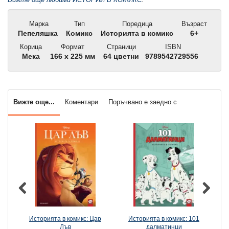
Марка
Тип
Поредица
Възраст
Пепеляшка
Комикс
Историята в комикс
6+
Корица
Формат
Страници
ISBN
Мека
166 x 225 мм
64 цветни
9789542729556
Вижте още...
Коментари
Поръчвано е заедно с
Историята в комикс: Цар
Историята в комикс: 101
И
Лъв
далматинци