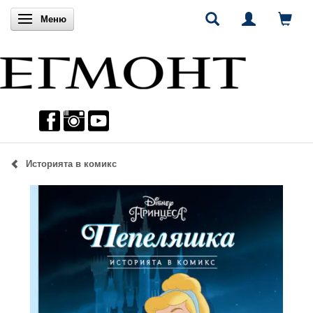
Включи навигацията
Меню
Историята в комикс