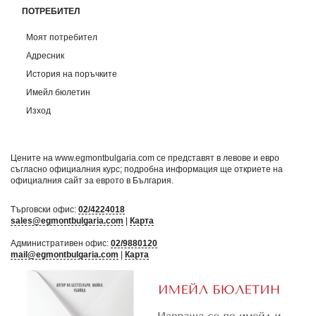
ПОТРЕБИТЕЛ
Моят потребител
Адресник
История на поръчките
Имейл бюлетин
Изход
Цените на www.egmontbulgaria.com се представят в левове и евро
съгласно официалния курс; подробна информация ще откриете на
официалния сайт за еврото в България
.
Търговски офис:
02/4224018
sales@egmontbulgaria.com
|
Карта
Административен офис:
02/9880120
mail@egmontbulgaria.com
|
Карта