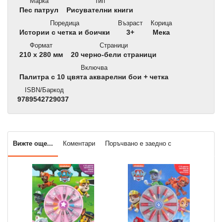
Марка
Тип
Пес патрул
Рисувателни книги
Поредица
Възраст
Корица
Истории с четка и боички
3+
Мека
Формат
Страници
210 x 280 мм
20 черно-бели страници
Включва
Палитра с 10 цвята акварелни бои + четка
ISBN/Баркод
9789542729037
Вижте още...
Коментари
Поръчвано е заедно с