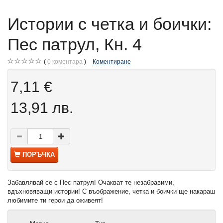
Истории с четка и боички:
Пес патрул, Кн. 4
0
коментара
Коментиране
7,11 €
13,91 лв.
ПОРЪЧКА
Забавлявай се с Пес патрул! Очакват те незабравими,
вдъхновяващи истории! С въображение, четка и боички ще накараш
любимите ти герои да оживеят!