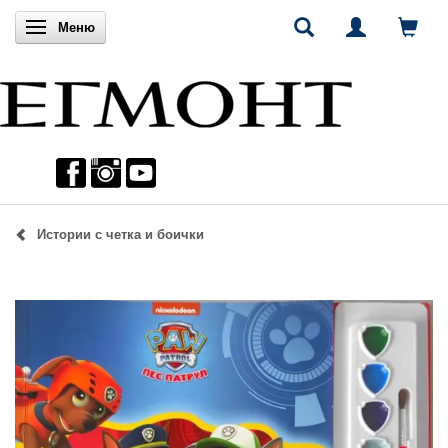
Включи навигацията
Меню
Истории с четка и боички