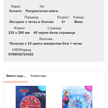
Марка
Тип
Колите
Рисувателни книги
Поредица
Възраст
Корица
Истории с четка и боички
3+
Мека
Формат
Страници
210 x 280 мм
40 черно-бели страници
Включва
Палитра с 10 цвята акварелни бои + четка
ISBN/Баркод
9789542724162
Вижте още...
Коментари