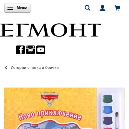
Включи навигацията
Меню
Истории с четка и боички