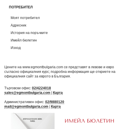
ПОТРЕБИТЕЛ
Моят потребител
Адресник
История на поръчките
Имейл бюлетин
Изход
Цените на www.egmontbulgaria.com се представят в левове и евро
съгласно официалния курс; подробна информация ще откриете на
официалния сайт за еврото в България
.
Търговски офис:
02/4224018
sales@egmontbulgaria.com
|
Карта
Административен офис:
02/9880120
mail@egmontbulgaria.com
|
Карта