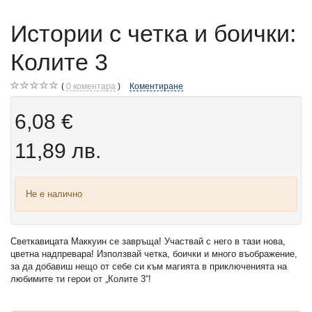
Истории с четка и боички:
Колите 3
0
коментара
Коментиране
6,08 €
11,89 лв.
Не е налично
Светкавицата Маккуин се завръща! Участвай с него в тази нова,
цветна надпревара! Използвай четка, боички и много въображение,
за да добавиш нещо от себе си към магията в приключенията на
любимите ти герои от „Колите 3“!