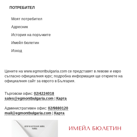
ПОТРЕБИТЕЛ
Моят потребител
Адресник
История на поръчките
Имейл бюлетин
Изход
Цените на www.egmontbulgaria.com се представят в левове и евро
съгласно официалния курс; подробна информация ще откриете на
официалния сайт за еврото в България
.
Търговски офис:
02/4224018
sales@egmontbulgaria.com
|
Карта
Административен офис:
02/9880120
mail@egmontbulgaria.com
|
Карта