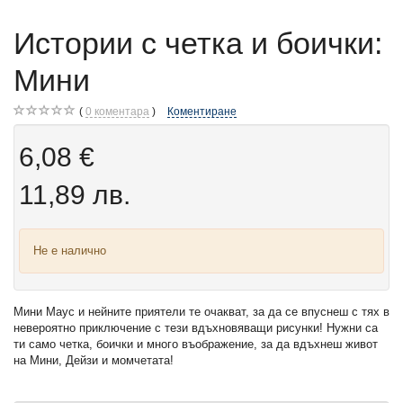
Истории с четка и боички:
Мини
0
коментара
Коментиране
6,08 €
11,89 лв.
Не е налично
Мини Маус и нейните приятели те очакват, за да се впуснеш с тях в
невероятно приключение с тези вдъхновяващи рисунки! Нужни са
ти само четка, боички и много въображение, за да вдъхнеш живот
на Мини, Дейзи и момчетата!