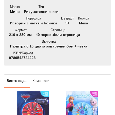
Марка
Тип
Мини
Рисувателни книги
Поредица
Възраст
Корица
Истории с четка и боички
3+
Мека
Формат
Страници
210 x 280 мм
40 черно-бели страници
Включва
Палитра с 10 цвята акварелни бои + четка
ISBN/Баркод
9789542724223
Вижте още...
Коментари