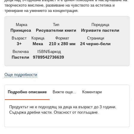
творческото мислене, развиване на чувството за естетика и
трениране на умението за концентрация.
Марка
Тип
Поредица
Принцеса
Рисувателни книги
Игривите пастели
Възраст
Корица
Формат
Страници
3+
Мека
210 x 280 мм
24 черно-бели
Включва
ISBN/Баркод
Пастели
9789542736639
Още подробности
Подробно описание
Вижте още...
Коментари
Продуктът не е подходящ за деца на възраст до 3 години.
Съдържа дребни части. Опасност от поглъщане.