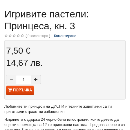
Игривите пастели:
Принцеса, кн. 3
0
коментара
Коментиране
7,50 €
14,67 лв.
ПОРЪЧКА
Любимите ти принцеси на ДИСНИ и техните животинки са ти
приготвили страхотни забавления!
Изданието съдържа 24 черно-бели илюстрации, които детето да
оцвети с помощта на 12-те приложени пастела. Предназначено е за
деца над 3-годишна възраст и е ценен помощник в насърчаване на