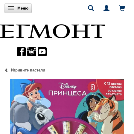
Включи навигацията
Меню
Игривите пастели