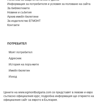
Информация за потребителя и условия за ползване на сайта
За библиотеките
Новини и събития
Архив имейл бюлетини
За издателство ЕГМОНТ
Контакти
ПОТРЕБИТЕЛ
Моят потребител
Адресник
История на поръчките
Имейл бюлетин
Изход
Цените на www.egmontbulgaria.com се представят в левове и евро
съгласно официалния курс; подробна информация ще откриете на
официалния сайт за еврото в България
.