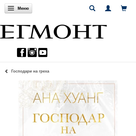
Включи навигацията
Меню
Господари на греха