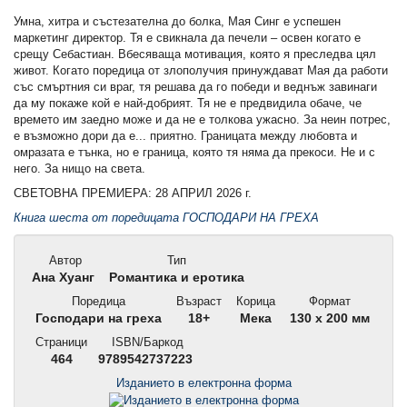
Умна, хитра и състезателна до болка, Мая Синг е успешен
маркетинг директор. Тя е свикнала да печели – освен когато е
срещу Себастиан. Вбесяваща мотивация, която я преследва цял
живот. Когато поредица от злополучия принуждават Мая да работи
със смъртния си враг, тя решава да го победи и веднъж завинаги
да му покаже кой е най-добрият. Тя не е предвидила обаче, че
времето им заедно може и да не е толкова ужасно. За неин потрес,
е възможно дори да е... приятно. Границата между любовта и
омразата е тънка, но е граница, която тя няма да прекоси. Не и с
него. За нищо на света.
СВЕТОВНА ПРЕМИЕРА: 28 АПРИЛ 2026 г.
Книга шеста от поредицата ГОСПОДАРИ НА ГРЕХА
Автор
Тип
Ана Хуанг
Романтика и еротика
Поредица
Възраст
Корица
Формат
Господари на греха
18+
Мека
130 x 200 мм
Страници
ISBN/Баркод
464
9789542737223
Изданието в електронна форма