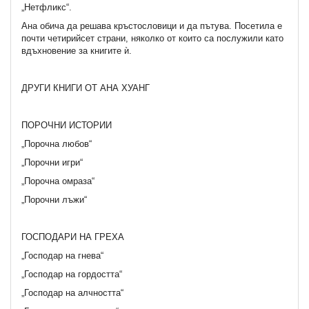
„Нетфликс“.
Ана обича да решава кръстословици и да пътува. Посетила е
почти четирийсет страни, няколко от които са послужили като
вдъхновение за книгите ѝ.
ДРУГИ КНИГИ ОТ АНА ХУАНГ
ПОРОЧНИ ИСТОРИИ
„Порочна любов“
„Порочни игри“
„Порочна омраза“
„Порочни лъжи“
ГОСПОДАРИ НА ГРЕХА
„Господар на гнева“
„Господар на гордостта“
„Господар на алчността“