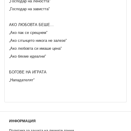
„Господар на леността“
„Господар на завистта“
АКО ЛЮБОВТА БЕШЕ…
„Ако пак се срещнем“
„Ако слънцето никога не залезе“
„Ако любовта си имаше цена“
„Ако бяхме идеални“
БОГОВЕ НА ИГРАТА
„Нападателят“
ИНФОРМАЦИЯ
Политика за защита на личните данни