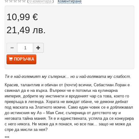
0
коментара
Коментиране
10,99 €
21,49 лв.
ПОРЪЧКА
Тя е най-големият му съперник... но и най-голямата му слабост.
Красив, талантлив и обичан от (почти) всички, Себастиан Лоран е
свикнал да е на върха. Въпреки че е потомък на кулинарна
империя, добрите му инстинкти и вроденият чар са това, което го
превръща в легенда. Хората не виждат обаче, че демони дебнат
под маската на Златното момче. Само един човек се е доближавал
до истинския му Аз – Мая Синг, съперница от детството му и
неговата тайна мания. Тя е и единствената, успяла да се конкурира
с него някога. Не може да я понася, но все пак... защо не може да
спре да мисли за нея?
***