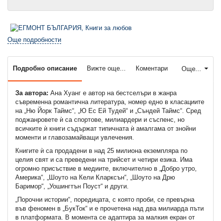
Още подробности
Подробно описание
Вижте още...
Коментари
Още...
За автора:
Ана Хуанг е автор на бестселъри в жанра
съвременна романтична литература, номер едно в класациите
на „Ню Йорк Таймс“, „Ю Ес Ей Тудей“ и „Съндей Таймс“. Сред
поджанровете ѝ са спортове, милиардери и съспенс, но
всичките ѝ книги съдържат типичната ѝ амалгама от знойни
моменти и главозамайващи увлечения.
Книгите ѝ са продадени в над 25 милиона екземпляра по
целия свят и са преведени на трийсет и четири езика. Има
огромно присъствие в медиите, включително в „Добро утро,
Америка“, „Шоуто на Кели Кларксън“, „Шоуто на Дрю
Баримор“, „Уошингтън Поуст“ и други.
„Порочни истории“, поредицата, с която проби, се превърна
във феномен в „БукТок“ и е прочетена над два милиарда пъти
в платформата. В момента се адаптира за малкия екран от