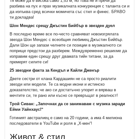
Тя може да е висока само 1,53 м, но това не й пречи да
разбива на пух и прах музикалната конкуренция с таланта си и
да изпъква сред всички момичета със стил и финес. БРАВО
ти докладва!
Шон Мендес срещу Джъстин Бийбър в звезден дуел
В последно време все по-често сравняват новоизгрялата
звезда Шон Мендес с всеобщия любимец Джъстин Бийбър.
Дали Шон ще запази челните си позиции в музикалното си
поприще предстои да разберем. Междувременно решихме да
изправим един срещу друг двамата тийн титани, за да
премерят силите си!
25 звездни факта за Кендъл и Кайли Дженър
Двете сестри от клана Кардашиян не са просто риалити
звезди или модели. Те са модни икони и истинско
доказателство, че ако си достатъчно упорит и вярваш в
мечтите си, те рано или късно се превръщат в реалност!
Трой Сиван: „Започнах да се занимавам с музика заради
Ейми Уайнхаус!“
Готиният австралиец е само на 20 години, а има 4 милиона
последователи в YouTube и роля в „Х-мен“!
Живот & стил