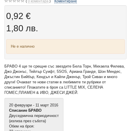
0
коментара
Коментиране
0,92 €
1,80 лв.
Не е налично
БРАВО 4 ще те срещне със звездите Бела Торн, Михаела Филева,
Джо Джонъс, Тейлър Суифт, 5SOS, Ариана Гранде, Шон Мендес,
Джъстин Бийбър, Кендъл и Кайли Дженър, Трой Сиван и много
други! Очакват те нови статии в любимите ти рубрики от
списанието! Плакатите в броя са LITTLE MIX, СЕЛЕНА
ГОМЕС,ПЛАМЕН & ИВО, ДЖЕСИ ДЖЕЙ.
20 февруари - 11 март 2016
Списание БРАВО
Двуседмична периодичност
(излиза през събота)
Обем на броя: