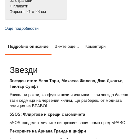
32 страници
+ плакати
Формат: 21 х 28 см
Още подробности
Подробно описание
Вижте още...
Коментари
Звезди
Звезден стил: Бела Торн, Михаела Филева, Джо Джонъс,
Тейлър Суифт
Уникални рокли, конфузни пози и издънки – коя звезда блесна
тази седмица на червения килим, ще разбереш от модната
полиция на БРАВО!
5SOS: Флиртове и срещи с момичета
5SOS споделят личните си преживявания само пред БРАВО!
Рекордите на Ариана Гранде в цифри