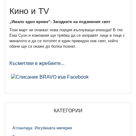
Кино и TV
„Имало едно време“: Загадките на подземния свят
Този март ни очакват нова порция вълнуващи епизоди! В тях
Ема Суон и компания ще трябва да се изправят лице в лице с
миналото и да се потопят в един привидно нов свят, който
обаче ще се окаже до болка познат...
Късметлии в жребиите...
КАТЕГОРИИ
Атлантида: Изгубената империя