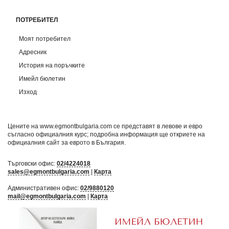
ПОТРЕБИТЕЛ
Моят потребител
Адресник
История на поръчките
Имейл бюлетин
Изход
Цените на www.egmontbulgaria.com се представят в левове и евро
съгласно официалния курс; подробна информация ще откриете на
официалния сайт за еврото в България
.
Търговски офис:
02/4224018
sales@egmontbulgaria.com
|
Карта
Административен офис:
02/9880120
mail@egmontbulgaria.com
|
Карта