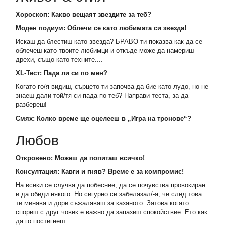
Хороскоп: Какво вещаят звездите за теб?
Моден подиум: Облечи се като любимата си звезда!
Искаш да блестиш като звезда? БРАВО ти показва как да се
облечеш като твоите любимци и откъде може да намериш
дрехи, също като техните....
XL-Тест: Пада ли си по мен?
Когато го/я видиш, сърцето ти започва да бие като лудо, но не
знаеш дали той/тя си пада по теб? Направи теста, за да
разбереш!
Смях: Колко време ще оцелееш в „Игра на тронове“?
Любов
Откровено: Можеш да попиташ всичко!
Консултация: Кавги и гняв? Време е за компромис!
На всеки се случва да побеснее, да се почувства провокиран
и да обиди някого. Но сигурно си забелязал/-а, че след това
ти минава и дори съжаляваш за казаното. Затова когато
спориш с друг човек е важно да запазиш спокойствие. Ето как
да го постигнеш: