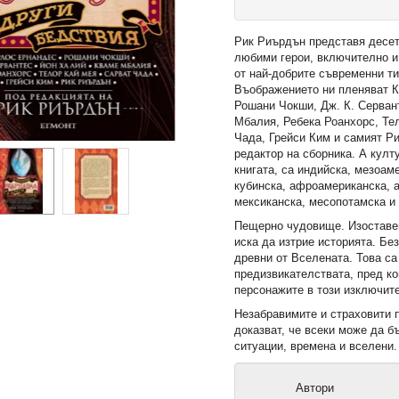
Рик Риърдън представя десет
любими герои, включително и
от най-добрите съвременни ти
Въображението ни пленяват 
Рошани Чокши, Дж. К. Серван
Мбалия, Ребека Роанхорс, Те
Чада, Грейси Ким и самият Ри
редактор на сборника. А култ
книгата, са индийска, мезоам
кубинска, афроамериканска, 
мексиканска, месопотамска и 
Пещерно чудовище. Изоставен
иска да изтрие историята. Без
древни от Вселената. Това са
предизвикателствата, пред ко
персонажите в този изключит
Незабравимите и страховити 
доказват, че всеки може да б
ситуации, времена и вселени.
Автори