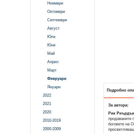
Ноември
Октомври
Септември
Август
Юли
Юни
Май
Април
Март
Февруари
Януари
Подробно оп
2022
2021
За автора:
2020
Рик Риърдън
продаваните 
2010-2019
боговете на 
2000-2009
просветляващи