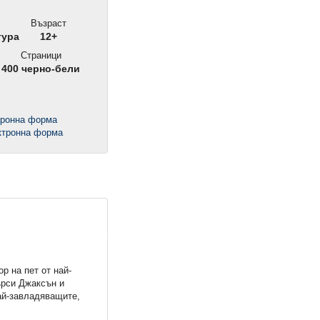
Възраст
тура
12+
Страници
400 черно-бели
тронна форма
р на пет от най-
рси Джаксън и
ай-завладяващите,