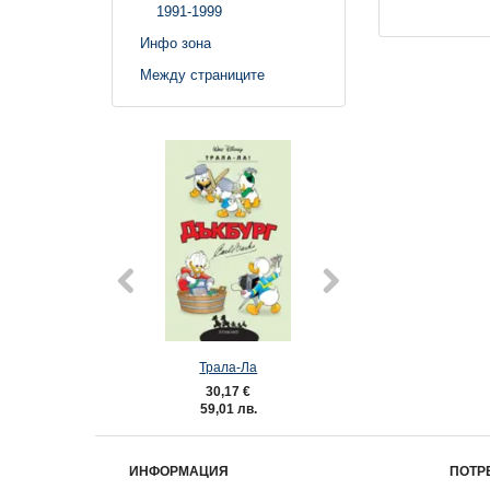
1991-1999
Инфо зона
Между страниците
Трала-Ла
3: Отмъсте
30,17 €
10,17 €
59,01 лв.
19,89 лв
ИНФОРМАЦИЯ
ПОТР