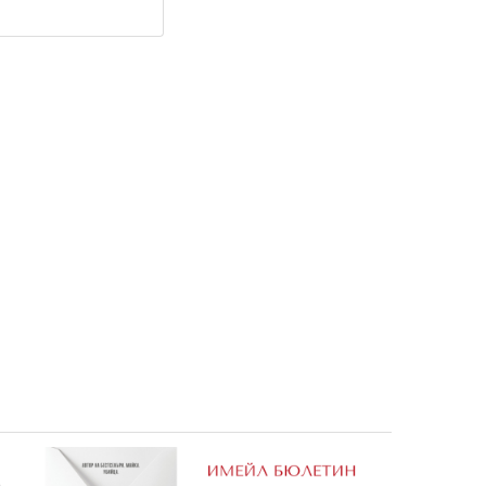
2: Разнищи ме
10,17 €
19,89 лв.
е