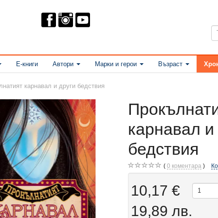
Е-книги
Автори
Марки и герои
Възраст
Хро
лнатият карнавал и други бедствия
Прокълнат
карнавал и
бедствия
0
коментара
К
10,17 €
19,89 лв.