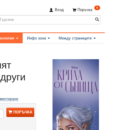
0
Вход
Поръчка
нология
Инфо зона
Между страниците
ият
 други
оментиране
ПОРЪЧКА