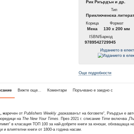
Рик Риърдън и др.
Тип
Приключенска литера
Корица
Формат
Мека
130 x 200 мм
ISBN/Баркод
9789542729945
Изданието в елек
Още подробности
исание
Вижте още...
Коментари
Поръчвано е заедно с
, н
аречен от
Publishers Weekly
„разказвачът на боговете“, Риърдън е авто
поредици на
The New Your Times
. През 2021 г. списание
Time
включва „Пъ
Олимп“ в класация ТОП 100 за най-добрите книги за юноши, обхващаща н
 и влиятелни книги от 1800-а година насам.