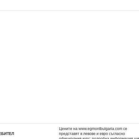
ните
Обедини ме
1: Разбий ме
10,17 €
10,17 €
.
19,89 лв.
19,89 лв.
Цените на www.egmontbulgaria.com се
ЕБИТЕЛ
представят в левове и евро съгласно
официалния курс; подробна информация щ