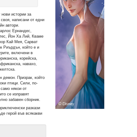
 нови истории за
 своя, написани от едни
йн автори.
Карлос Ернандес,
тес, Йон Ха Лий, Кваме
лор Кай Мея, Сарват
к Риърдън, който е и
урите, включени в
ериканска, корейска,
африканска, навахо,
келтска.
 демон. Призрак, който
оки птици. Сили, по-
 само някои от
ито се изправят
елно забавен сборник.
приключенски разкази
ъде герой във всякакви