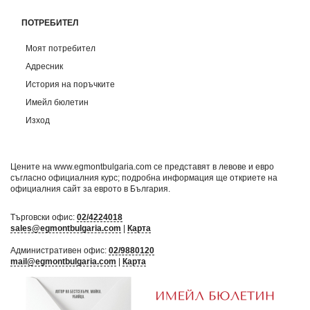
ПОТРЕБИТЕЛ
Моят потребител
Адресник
История на поръчките
Имейл бюлетин
Изход
Цените на www.egmontbulgaria.com се представят в левове и евро
съгласно официалния курс; подробна информация ще откриете на
официалния сайт за еврото в България
.
Търговски офис:
02/4224018
sales@egmontbulgaria.com
|
Карта
Административен офис:
02/9880120
mail@egmontbulgaria.com
|
Карта