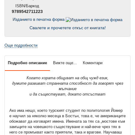
ISBN/Баркод
9789542711223
Изданието в печатна форма
Свалете и прочетете откъс от книгата!
Още подробности
Подробно описание
Вижте още...
Коментари
Когато хората общуват на общ чужд език,
думите развиват странната способност да говорят чрез
мълчание
и да съществуват, докато отсъстват
Ако има нещо, което турският студент по политология Йомер
е научил за няколко месеца в Бостън, това е, че американците
обожават да изговарят имена. Имената за тях са „мостове към
замъците на човешкото съществуване и най-вече чрез тях в
него се промъкват както приятели, така и врагове. Научаваш