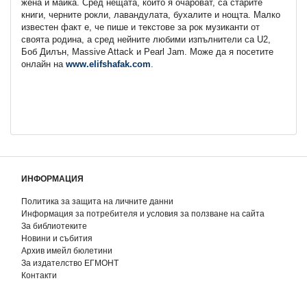
жена и майка. Сред нещата, които я очароват, са старите
книги, черните рокли, лавандулата, бухалите и нощта. Малко
известен факт е, че пише и текстове за рок музиканти от
своята родина, а сред нейните любими изпълнители са U2,
Боб Дилън, Massive Attack и Pearl Jam. Може да я посетите
онлайн на
www.elifshafak.com
.
ИНФОРМАЦИЯ
Политика за защита на личните данни
Информация за потребителя и условия за ползване на сайта
За библиотеките
Новини и събития
Архив имейл бюлетини
За издателство ЕГМОНТ
Контакти