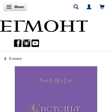
Включи навигацията
Меню
Е-книги