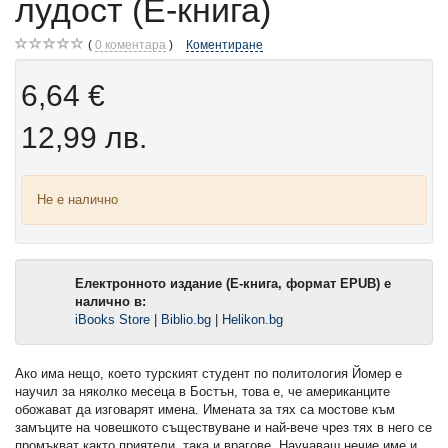
лудост (Е-книга)
0
коментара
Коментиране
6,64 €
12,99 лв.
Не е налично
Електронното издание (Е-книга, формат EPUB) е
налично в:
iBooks Store
|
Biblio.bg
|
Helikon.bg
Ако има нещо, което турският студент по политология Йомер е
научил за няколко месеца в Бостън, това е, че американците
обожават да изговарят имена. Имената за тях са мостове към
замъците на човешкото съществуване и най-вече чрез тях в него се
промъкват както приятели, така и врагове. Научаваш нечие име и