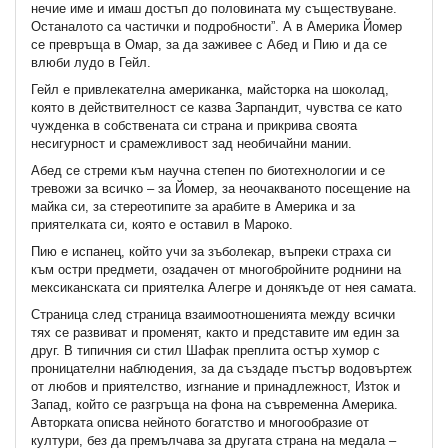
нечие име и имаш достъп до половината му съществуване.
Останалото са частички и подробности”. А в Америка Йомер
се превръща в Омар, за да заживее с Абед и Пию и да се
влюби лудо в Гейл.
Гейл е привлекателна американка, майсторка на шоколад,
която в действителност се казва Зарпандит, чувства се като
чужденка в собствената си страна и прикрива своята
несигурност и срамежливост зад необичайни мании.
Абед се стреми към научна степен по биотехнологии и се
тревожи за всичко – за Йомер, за неочакваното посещение на
майка си, за стереотипите за арабите в Америка и за
приятелката си, която е оставил в Мароко.
Пию е испанец, който учи за зъболекар, въпреки страха си
към остри предмети, озадачен от многобройните роднини на
мексиканската си приятелка Алегре и донякъде от нея самата.
Страница след страница взаимоотношенията между всички
тях се развиват и променят, както и представите им един за
друг. В типичния си стил Шафак преплита остър хумор с
проницателни наблюдения, за да създаде пъстър водовъртеж
от любов и приятелство, изгнание и принадлежност, Изток и
Запад, който се разгръща на фона на съвременна Америка.
Авторката описва нейното богатство и многообразие от
култури, без да премълчава за другата страна на медала –