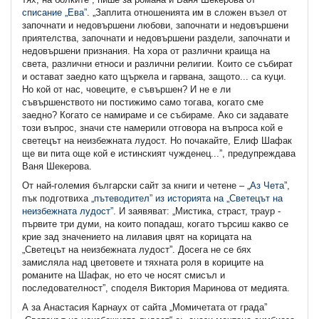
списание „Ева”
. „Заплита отношенията им в сложен възел от
започнати и недовършени любови, започнати и недовършени
приятелства, започнати и недовършени раздели, започнати и
недовършени признания. На хора от различни краища на
света, различни етноси и различни религии. Които се събират
и остават заедно като щъркела и гарвана, защото... са куци.
Но кой от нас, човеците, е съвършен? И не е ли
съвършенството ни постижимо само тогава, когато сме
заедно? Когато се намираме и се събираме. Ако си задавате
този въпрос, значи сте намерили отговора на въпроса кой е
светецът на неизбежната лудост. Но почакайте, Елиф Шафак
ще ви пита още кой е истинският чужденец...”, предупреждава
Ваня Шекерова.
От най-големия български сайт за книги и четене – „
Аз Чета
”,
пък подготвиха
„пътеводител” из историята на „Светецът на
неизбежната лудост”
. И заявяват: „Мистика, страст, траур -
първите три думи, на които попадaш, когато търсиш какво се
крие зад значението на лилавия цвят на корицата на
„Светецът на неизбежната лудост”. Досега не се бях
замисляла над цветовете и тяхната роля в кориците на
романите на Шафак, но ето че носят смисъл и
последователност”, споделя Виктория Маринова от медията.
А за Анастасия Карнаух от сайта „Момичетата от града”