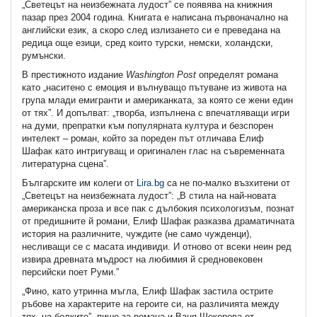
„Светецът на неизбежната лудост” се появява на книжния
пазар през 2004 година. Книгата е написана първоначално на
английски език, а скоро след излизането си е преведана на
редица още езици, сред които турски, немски, холандски,
румънски.
В престижното издание
Washington
Post
определят романа
като „наситено с емоция и вълнуващо пътуване из живота на
група млади емигранти и американката, за която се жени един
от тях”. И допълват: „творба, изпълнена с впечатляващи игри
на думи, препратки към популярната култура и безспорен
интелект – роман, който за пореден път отличава Елиф
Шафак като интригуващ и оригинален глас на съвременната
литературна сцена”.
Българските им колеги от
Lira.bg
са не по-малко възхитени от
„Светецът на неизбежната лудост”: „В стила на най-новата
американска проза и все пак с дълбокия психологизъм, познат
от предишните й романи, Елиф Шафак разказва драматичната
история на различните, чуждите (не само чужденци),
несливащи се с масата индивиди. И отново от всеки неин ред
извира древната мъдрост на любимия й средновековен
персийски поет Руми.”
„Фино, като утринна мъгла, Елиф Шафак застила острите
ръбове на характерите на героите си, на различията между
тях, на болките”, пише за романа и Ваня Шекерова от