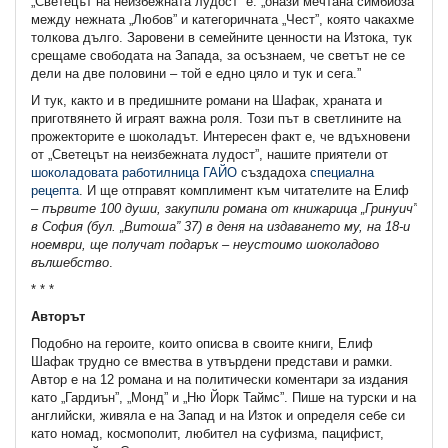
„Светецът на неизбежната лудост“ е: „онази мечтана симбиоза
между нежната „Любов” и категоричната „Чест”, която чакахме
толкова дълго. Заровени в семейните ценности на Изтока, тук
срещаме свободата на Запада, за осъзнаем, че светът не се
дели на две половини – той е едно цяло и тук и сега.”
И тук, както и в предишните романи на Шафак, храната и
приготвянето й играят важна роля. Този път в светлините на
прожекторите е шоколадът. Интересен факт е, че вдъхновени
от „Светецът на неизбежната лудост”, нашите приятели от
шоколадовата работилница ГАЙО
създадоха
специална
рецепта
. И ще отправят комплимент към читателите на Елиф
–
първите 100 души, закупили романа от книжарица „Гринуич”
в София (бул. „Витоша” 37) в деня на издаването му, на 18-и
ноември, ще получат подарък – неустоимо шоколадово
вълшебство
.
* * *
Авторът
Подобно на героите, които описва в своите книги, Елиф
Шафак трудно се вмества в утвърдени представи и рамки.
Автор е на 12 романа и на политически коментари за издания
като „Гардиън”, „Монд” и „Ню Йорк Таймс”. Пише на турски и на
английски, живяла е на Запад и на Изток и определя себе си
като номад, космополит, любител на суфизма, пацифист,