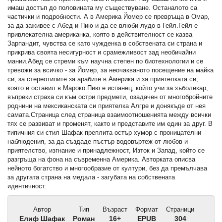
имаш достъп до половината му съществуване. Останалото са
частички и подробности. А в Америка Йомер се превръща в Омар,
за да заживее с Абед и Пию и да се влюби лудо в Гейл.Гейл е
привлекателна американка, която в действителност се казва
Зарпандит, чувства се като чужденка в собствената си страна и
прикрива своята несигурност и срамежливост зад необичайни
мании.Абед се стреми към научна степен по биотехнологии и се
тревожи за всичко - за Йомер, за неочакваното посещение на майка
си, за стереотипите за арабите в Америка и за приятелката си,
която е оставил в Мароко.Пию е испанец, който учи за зъболекар,
въпреки страха си към остри предмети, озадачен от многобройните
роднини на мексиканската си приятелка Алгре и донякъде от нея
самата.Страница след страница взаимоотношенията между всички
тях се развиват и променят, както и представите им един за друг. В
типичния си стил Шафак преплита остър хумор с проницателни
наблюдения, за да създаде пъстър водовъртеж от любов и
приятелство, изгнание и принадлежност, Изток и Запад, който се
разгръща на фона на съвременна Америка. Авторката описва
нейното богатство и многообразие от култури, без да премълчава
за другата страна на медала - загубата на собствената
идентичност.
Автор
Тип
Възраст
Формат
Страници
Елиф Шафак
Роман
16+
EPUB
304