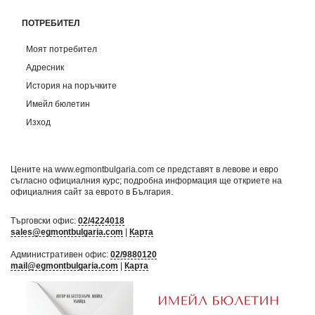
ПОТРЕБИТЕЛ
Моят потребител
Адресник
История на поръчките
Имейл бюлетин
Изход
Цените на www.egmontbulgaria.com се представят в левове и евро
съгласно официалния курс; подробна информация ще откриете на
официалния сайт за еврото в България
.
Търговски офис:
02/4224018
sales@egmontbulgaria.com
|
Карта
Административен офис:
02/9880120
mail@egmontbulgaria.com
|
Карта