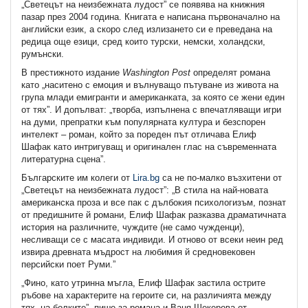
„Светецът на неизбежната лудост” се появява на книжния
пазар през 2004 година. Книгата е написана първоначално на
английски език, а скоро след излизането си е преведана на
редица още езици, сред които турски, немски, холандски,
румънски.
В престижното издание
Washington
Post
определят романа
като „наситено с емоция и вълнуващо пътуване из живота на
група млади емигранти и американката, за която се жени един
от тях”. И допълват: „творба, изпълнена с впечатляващи игри
на думи, препратки към популярната култура и безспорен
интелект – роман, който за пореден път отличава Елиф
Шафак като интригуващ и оригинален глас на съвременната
литературна сцена”.
Българските им колеги от
Lira.bg
са не по-малко възхитени от
„Светецът на неизбежната лудост”: „В стила на най-новата
американска проза и все пак с дълбокия психологизъм, познат
от предишните й романи, Елиф Шафак разказва драматичната
история на различните, чуждите (не само чужденци),
несливащи се с масата индивиди. И отново от всеки неин ред
извира древната мъдрост на любимия й средновековен
персийски поет Руми.”
„Фино, като утринна мъгла, Елиф Шафак застила острите
ръбове на характерите на героите си, на различията между
тях, на болките”, пише за романа и Ваня Шекерова от