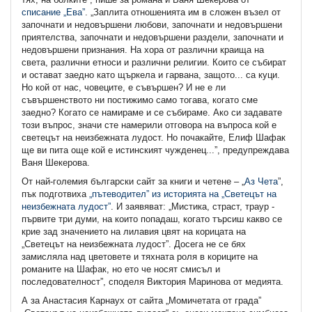
списание „Ева”
. „Заплита отношенията им в сложен възел от
започнати и недовършени любови, започнати и недовършени
приятелства, започнати и недовършени раздели, започнати и
недовършени признания. На хора от различни краища на
света, различни етноси и различни религии. Които се събират
и остават заедно като щъркела и гарвана, защото... са куци.
Но кой от нас, човеците, е съвършен? И не е ли
съвършенството ни постижимо само тогава, когато сме
заедно? Когато се намираме и се събираме. Ако си задавате
този въпрос, значи сте намерили отговора на въпроса кой е
светецът на неизбежната лудост. Но почакайте, Елиф Шафак
ще ви пита още кой е истинският чужденец...”, предупреждава
Ваня Шекерова.
От най-големия български сайт за книги и четене – „
Аз Чета
”,
пък подготвиха
„пътеводител” из историята на „Светецът на
неизбежната лудост”
. И заявяват: „Мистика, страст, траур -
първите три думи, на които попадaш, когато търсиш какво се
крие зад значението на лилавия цвят на корицата на
„Светецът на неизбежната лудост”. Досега не се бях
замисляла над цветовете и тяхната роля в кориците на
романите на Шафак, но ето че носят смисъл и
последователност”, споделя Виктория Маринова от медията.
А за Анастасия Карнаух от сайта „Момичетата от града”