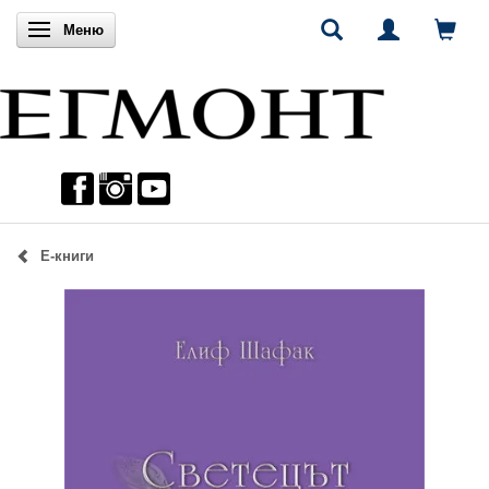
Включи навигацията
Меню
Е-книги