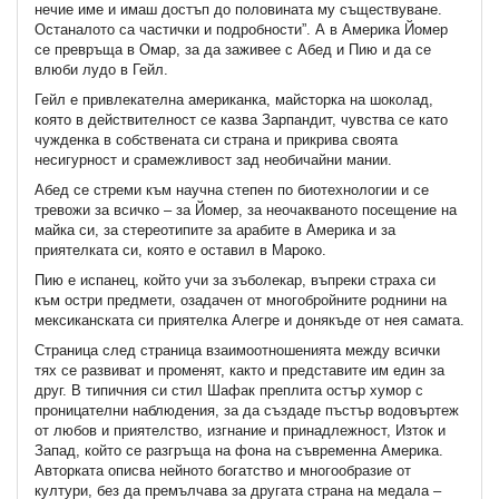
нечие име и имаш достъп до половината му съществуване.
Останалото са частички и подробности”. А в Америка Йомер
се превръща в Омар, за да заживее с Абед и Пию и да се
влюби лудо в Гейл.
Гейл е привлекателна американка, майсторка на шоколад,
която в действителност се казва Зарпандит, чувства се като
чужденка в собствената си страна и прикрива своята
несигурност и срамежливост зад необичайни мании.
Абед се стреми към научна степен по биотехнологии и се
тревожи за всичко – за Йомер, за неочакваното посещение на
майка си, за стереотипите за арабите в Америка и за
приятелката си, която е оставил в Мароко.
Пию е испанец, който учи за зъболекар, въпреки страха си
към остри предмети, озадачен от многобройните роднини на
мексиканската си приятелка Алегре и донякъде от нея самата.
Страница след страница взаимоотношенията между всички
тях се развиват и променят, както и представите им един за
друг. В типичния си стил Шафак преплита остър хумор с
проницателни наблюдения, за да създаде пъстър водовъртеж
от любов и приятелство, изгнание и принадлежност, Изток и
Запад, който се разгръща на фона на съвременна Америка.
Авторката описва нейното богатство и многообразие от
култури, без да премълчава за другата страна на медала –