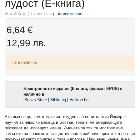
лудост (Е-книга)
0
коментара
Коментиране
6,64 €
12,99 лв.
Не е налично
Електронното издание (Е-книга, формат EPUB) е
налично в:
iBooks Store
|
Biblio.bg
|
Helikon.bg
Ако има нещо, което турският студент по политология Йомер е
научил за няколко месеца в Бостън, това е, че американците
обожават да изговарят имена. Имената за тях са мостове към
замъците на човешкото съществуване и най-вече чрез тях в него се
промъкват както приятели, така и врагове. Научаваш нечие име и