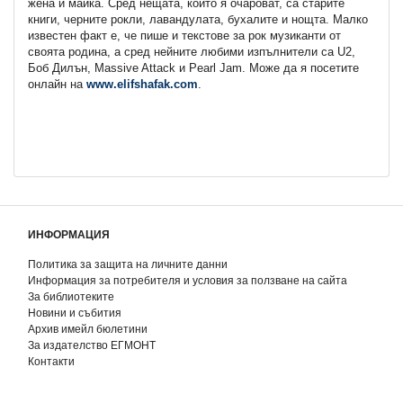
жена и майка. Сред нещата, които я очароват, са старите
книги, черните рокли, лавандулата, бухалите и нощта. Малко
известен факт е, че пише и текстове за рок музиканти от
своята родина, а сред нейните любими изпълнители са U2,
Боб Дилън, Massive Attack и Pearl Jam. Може да я посетите
онлайн на
www.elifshafak.com
.
ИНФОРМАЦИЯ
Политика за защита на личните данни
Информация за потребителя и условия за ползване на сайта
За библиотеките
Новини и събития
Архив имейл бюлетини
За издателство ЕГМОНТ
Контакти