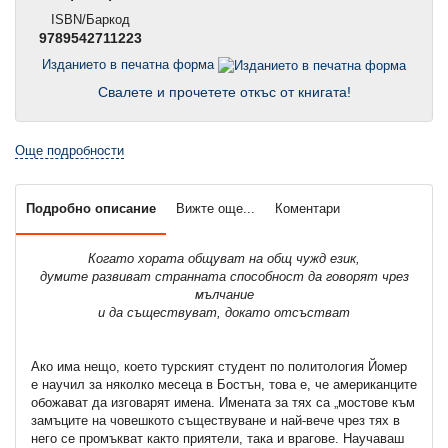
ISBN/Баркод
9789542711223
Изданието в печатна форма
Свалете и прочетете откъс от книгата!
Още подробности
Подробно описание
Вижте още...
Коментари
Когато хората общуват на общ чужд език,
думите развиват странната способност да говорят чрез
мълчание
и да съществуват, докато отсъстват
Ако има нещо, което турският студент по политология Йомер
е научил за няколко месеца в Бостън, това е, че американците
обожават да изговарят имена. Имената за тях са „мостове към
замъците на човешкото съществуване и най-вече чрез тях в
него се промъкват както приятели, така и врагове. Научаваш