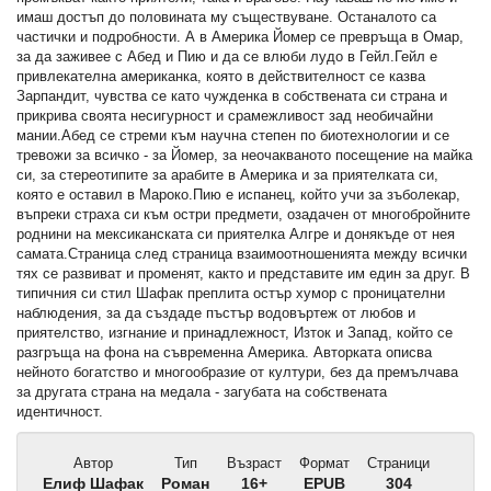
имаш достъп до половината му съществуване. Останалото са
частички и подробности. А в Америка Йомер се превръща в Омар,
за да заживее с Абед и Пию и да се влюби лудо в Гейл.Гейл е
привлекателна американка, която в действителност се казва
Зарпандит, чувства се като чужденка в собствената си страна и
прикрива своята несигурност и срамежливост зад необичайни
мании.Абед се стреми към научна степен по биотехнологии и се
тревожи за всичко - за Йомер, за неочакваното посещение на майка
си, за стереотипите за арабите в Америка и за приятелката си,
която е оставил в Мароко.Пию е испанец, който учи за зъболекар,
въпреки страха си към остри предмети, озадачен от многобройните
роднини на мексиканската си приятелка Алгре и донякъде от нея
самата.Страница след страница взаимоотношенията между всички
тях се развиват и променят, както и представите им един за друг. В
типичния си стил Шафак преплита остър хумор с проницателни
наблюдения, за да създаде пъстър водовъртеж от любов и
приятелство, изгнание и принадлежност, Изток и Запад, който се
разгръща на фона на съвременна Америка. Авторката описва
нейното богатство и многообразие от култури, без да премълчава
за другата страна на медала - загубата на собствената
идентичност.
Автор
Тип
Възраст
Формат
Страници
Елиф Шафак
Роман
16+
EPUB
304