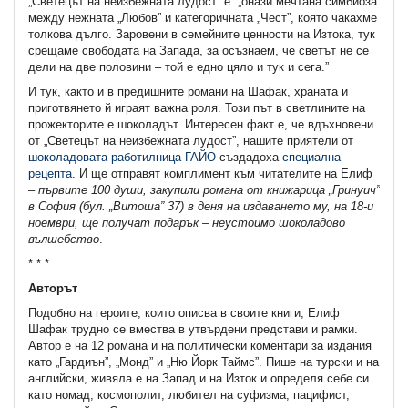
„Светецът на неизбежната лудост“ е: „онази мечтана симбиоза
между нежната „Любов” и категоричната „Чест”, която чакахме
толкова дълго. Заровени в семейните ценности на Изтока, тук
срещаме свободата на Запада, за осъзнаем, че светът не се
дели на две половини – той е едно цяло и тук и сега.”
И тук, както и в предишните романи на Шафак, храната и
приготвянето й играят важна роля. Този път в светлините на
прожекторите е шоколадът. Интересен факт е, че вдъхновени
от „Светецът на неизбежната лудост”, нашите приятели от
шоколадовата работилница ГАЙО
създадоха
специална
рецепта
. И ще отправят комплимент към читателите на Елиф
–
първите 100 души, закупили романа от книжарица „Гринуич”
в София (бул. „Витоша” 37) в деня на издаването му, на 18-и
ноември, ще получат подарък – неустоимо шоколадово
вълшебство
.
* * *
Авторът
Подобно на героите, които описва в своите книги, Елиф
Шафак трудно се вмества в утвърдени представи и рамки.
Автор е на 12 романа и на политически коментари за издания
като „Гардиън”, „Монд” и „Ню Йорк Таймс”. Пише на турски и на
английски, живяла е на Запад и на Изток и определя себе си
като номад, космополит, любител на суфизма, пацифист,