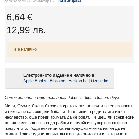
0
коментара
Коментиране
6,64 €
12,99 лв.
Не е налично
Електронното издание е налично в:
Apple Books
|
Biblio.bg
|
Helikon.bg
|
Ozone.bg
Семействата пазят тайна най-добре… дори един от друг.
Мили, Обри и Джона Стори са братовчеди, но почти не се познават
и никога не са срещали баба си. Тя е лишила родителите им от
наследство, още преди тримата да се родят. Не щеш ли всеки един
от тях получава покана да работи в семейния курорт на острова
през лятото. Родителите им са единодушни – няма начин да не
отидат. Това е единственият им шанс да омилостивят старицата.