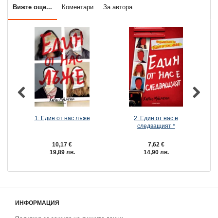
Вижте още...
Коментари
За автора
1: Един от нас лъже
2: Един от нас е
следващият *
(
10,17 €
7,62 €
19,89 лв.
14,90 лв.
ИНФОРМАЦИЯ