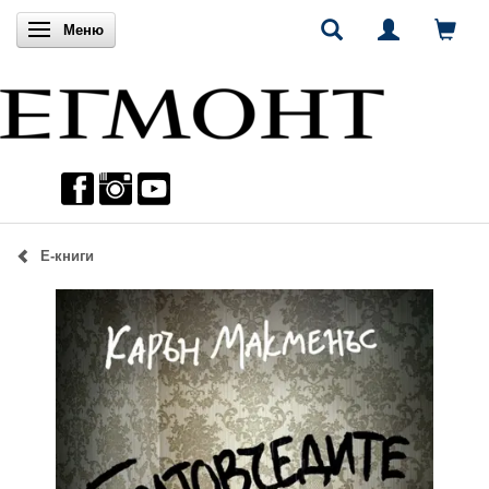
Включи навигацията
Меню
Е-книги