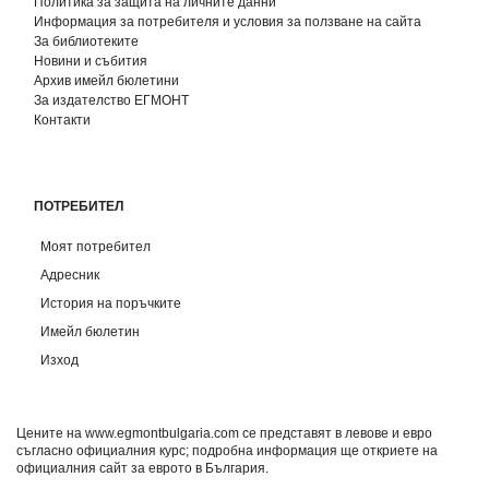
Политика за защита на личните данни
Информация за потребителя и условия за ползване на сайта
За библиотеките
Новини и събития
Архив имейл бюлетини
За издателство ЕГМОНТ
Контакти
ПОТРЕБИТЕЛ
Моят потребител
Адресник
История на поръчките
Имейл бюлетин
Изход
Цените на www.egmontbulgaria.com се представят в левове и евро
съгласно официалния курс; подробна информация ще откриете на
официалния сайт за еврото в България
.