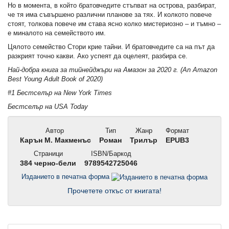
Но в момента, в който братовчедите стъпват на острова, разбират,
че тя има съвършено различни планове за тях. И колкото повече
стоят, толкова повече им става ясно колко мистериозно – и тъмно –
е миналото на семейството им.
Цялото семейство Стори крие тайни. И братовчедите са на път да
разкрият точно какви. Ако успеят да оцелеят, разбира се.
Най-добра книга за тийнейджъри на Амазон за 2020 г. (An Amazon
Best Young Adult Book of 2020)
#1 Бестселър на New York Times
Бестселър на USA Today
Автор
Тип
Жанр
Формат
Карън М. Макменъс
Роман
Трилър
EPUB3
Страници
ISBN/Баркод
384 черно-бели
9789542725046
Изданието в печатна форма
Прочетете откъс от книгата!