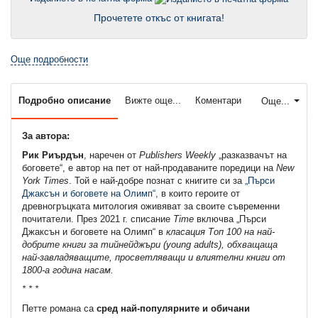
Прочетете откъс от книгата!
Още подробности
Подробно описание
Вижте още...
Коментари
Още...
За автора:
Рик Риърдън
, наречен от
Publishers Weekly
„разказвачът на
боговете“, е автор на пет от най-продаваните поредици на
New
York
Times
. Той е най-добре познат с книгите си за
„Пърси
Джаксън и боговете на Олимп“
, в които героите от
древногръцката митология оживяват за своите съвременни
почитатели. През 2021 г. списание
Time
включва „Пърси
Джаксън и боговете на Олимп“ в
класация Топ 100 на най-
добрите книги за тийнейджъри (young adults), обхващаща
най-завладяващите, просветляващи и влиятелни книги от
1800-а година насам.
* * *
Петте романа са
сред най-популярните и обичани