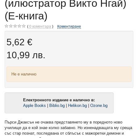
(илюстратор Викто Нгай)
(Е-книга)
0
коментара
Коментиране
5,62 €
10,99 лв.
Не е налично
Електронното издание е налично в:
Apple Books
|
Biblio.bg
|
Helikon.bg
|
Ozone.bg
Пърси Джаксън не очаква представянето му в поредното ново
училище да е кой знае колко забавно. Но изненадващата му среща
със стар познат, последвана от сблъсък с мажоретки демони и