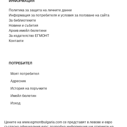
ИНФОРМАЦИЯ
Политика за защита на личните данни
Информация за потребителя и условия за ползване на сайта
За библиотеките
Новини и събития
Архив имейл бюлетини
За издателство ЕГМОНТ
Контакти
ПОТРЕБИТЕЛ
Моят потребител
Адресник
История на поръчките
Имейл бюлетин
Изход
Цените на www.egmontbulgaria.com се представят в левове и евро
съгласно официалния курс; подробна информация ще откриете на