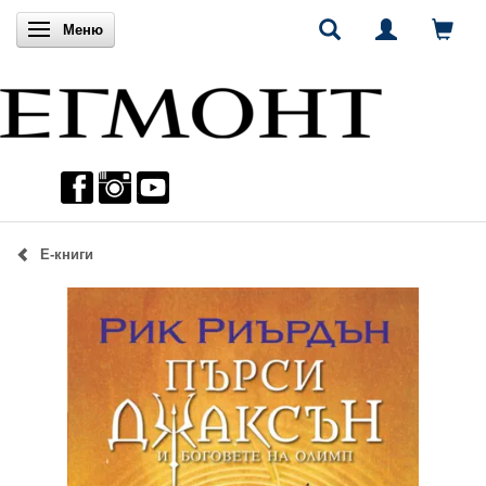
Включи навигацията
Меню
Е-книги