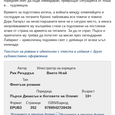
поредния опит да бъде ликвидиран, превръщат ситуацията от лоша
в… чудовищна.
Времето за подготовка изтича, а войната между олимпийците и
господаря на титаните Кронос наближава все повече и повече.
Дори Лагерът на нечистокръвните вече не е сигурно място, а някога
непробиваемите му вълшебни стени са подложени на постоянни
атаки от страна на армията на титаните. За да ги спрат, Пърси и
приятелите му трябва да потеглят на мисия през легендарния
Лабиринт – криволичещ подземен свят с дебнещи от всеки ъгъл
изненади.
Текстът на романа е идентичен с текста в издания с друго
художествено оформление.
Автор
Илюстратор на корицата
Рик Риърдън
Викто Нгай
Тип
Фентъзи романи
Поредица
Възраст
Пърси Джаксън и боговете на Олимп
10+
Формат
Страници
ISBN/Баркод
EPUB3
352
9789542728436
Изданието в печатна форма