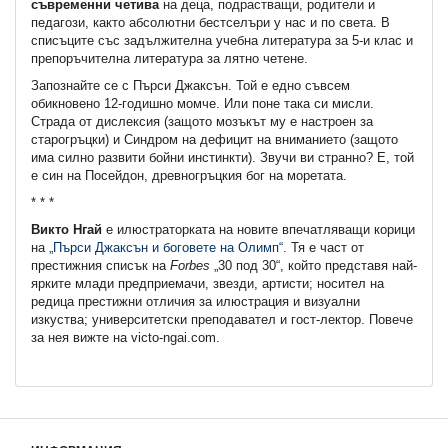
съвременни четива
на деца, подрастващи, родители и
педагози, както абсолютни бестселъри у нас и по света. В
списъците със задължителна учебна литература за 5-и клас и
препоръчителна литература за лятно четене.
Запознайте се с Пърси Джаксън. Той е едно съвсем
обикновено 12-годишно момче. Или поне така си мисли.
Страда от дислексия (защото мозъкът му е настроен за
старогръцки) и Синдром на дефицит на вниманието (защото
има силно развити бойни инстинкти). Звучи ви странно? Е, той
е син на Посейдон, древногръцкия бог на моретата.
* * *
Викто Нгай
е илюстраторката на новите впечатляващи корици
на
„Пърси Джаксън и боговете на Олимп“
. Тя е част от
престижния списък на
Forbes
„30 под 30“, който представя най-
ярките млади предприемачи, звезди, артисти; носител на
редица престижни отличия за илюстрация и визуални
изкуства; университетски преподавател и гост-лектор. Повече
за нея вижте на victo-ngai.com.