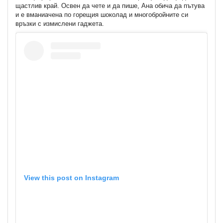
щастлив край. Освен да чете и да пише, Ана обича да пътува
и е вманиачена по горещия шоколад и многобройните си
връзки с измислени гаджета.
View this post on Instagram