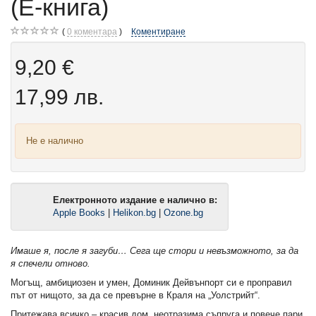
(Е-книга)
0
коментара
Коментиране
9,20 €
17,99 лв.
Не е налично
Електронното издание е налично в:
Apple Books
|
Helikon.bg
|
Ozone.bg
Имаше я, после я загуби… Сега ще стори и невъзможното, за да
я спечели отново.
Могъщ, амбициозен и умен, Доминик Дейвънпорт си е проправил
път от нищото, за да се превърне в Краля на „Уолстрийт“.
Притежава всичко – красив дом, неотразима съпруга и повече пари,