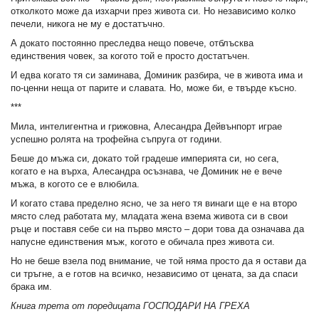
отколкото може да изхарчи през живота си. Но независимо колко
печели, никога не му е достатъчно.
А докато постоянно преследва нещо повече, отблъсква
единствения човек, за когото той е просто достатъчен.
И едва когато тя си заминава, Доминик разбира, че в живота има и
по-ценни неща от парите и славата. Но, може би, е твърде късно.
***
Мила, интелигентна и грижовна, Алесандра Дейвънпорт играе
успешно ролята на трофейна съпруга от години.
Беше до мъжа си, докато той градеше империята си, но сега,
когато е на върха, Алесандра осъзнава, че Доминик не е вече
мъжа, в когото се е влюбила.
И когато става пределно ясно, че за него тя винаги ще е на второ
място след работата му, младата жена взема живота си в свои
ръце и поставя себе си на първо място – дори това да означава да
напусне единствения мъж, когото е обичала през живота си.
Но не беше взела под внимание, че той няма просто да я остави да
си тръгне, а е готов на всичко, независимо от цената, за да спаси
брака им.
Книга трета от поредицата ГОСПОДАРИ НА ГРЕХА