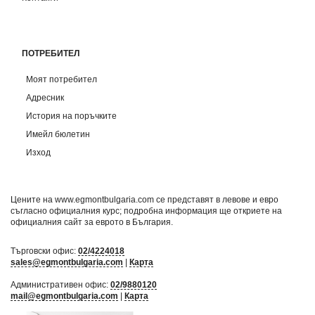
ПОТРЕБИТЕЛ
Моят потребител
Адресник
История на поръчките
Имейл бюлетин
Изход
Цените на www.egmontbulgaria.com се представят в левове и евро
съгласно официалния курс; подробна информация ще откриете на
официалния сайт за еврото в България
.
Търговски офис:
02/4224018
sales@egmontbulgaria.com
|
Карта
Административен офис:
02/9880120
mail@egmontbulgaria.com
|
Карта