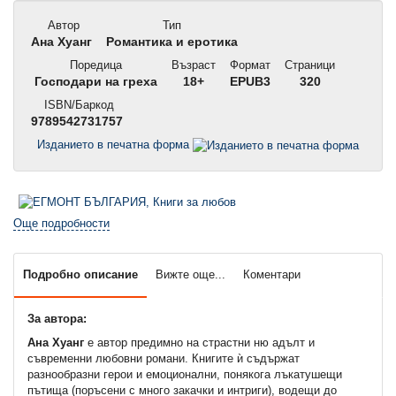
Автор
Тип
Ана Хуанг
Романтика и еротика
Поредица
Възраст
Формат
Страници
Господари на греха
18+
EPUB3
320
ISBN/Баркод
9789542731757
Изданието в печатна форма
Още подробности
Подробно описание
Вижте още...
Коментари
За автора:
Ана Хуанг
е автор предимно на страстни ню адълт и
съвременни любовни романи. Книгите ѝ съдържат
разнообразни герои и емоционални, понякога лъкатушещи
пътища (поръсени с много закачки и интриги), водещи до