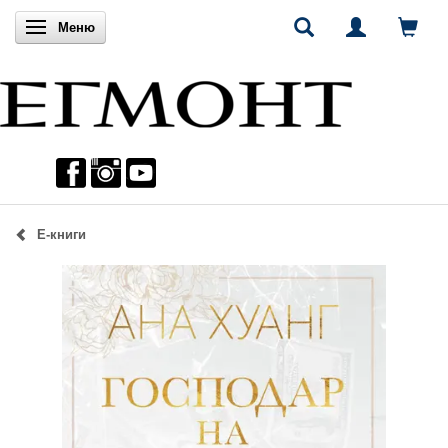
Включи навигацията
Меню
Е-книги