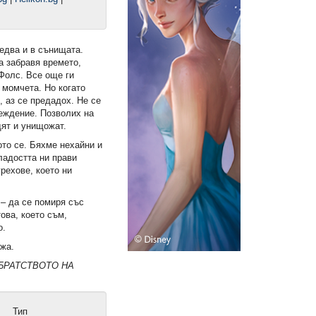
едва и в сънищата.
а забравя времето,
 Фолс. Все още ги
 момчета. Но когато
, аз се предадох. Не се
еждение. Позволих на
дят и унищожат.
ото се. Бяхме нехайни и
ладостта ни прави
рехове, което ни
 – да се помиря със
ова, което съм,
о.
ъжа.
ига)
Наръчник за употреба и
България. От хубавата ст
а БРАТСТВОТО НА
експлоатация на мъжа, пълен
(Е-книга)
курс (Е-книга)
6,99 €
6,99 €
13,67 лв.
13,67 лв.
Тип