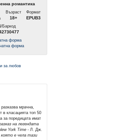
енна романтика
Възраст
Формат
а
18+
EPUB3
/Баркод
42730477
чатна форма
а разказва мрачна,
т в класацията топ 50
та за поредицата имат
разказ на легендата
New York Time
- Л. Дж.
 която е чела тази