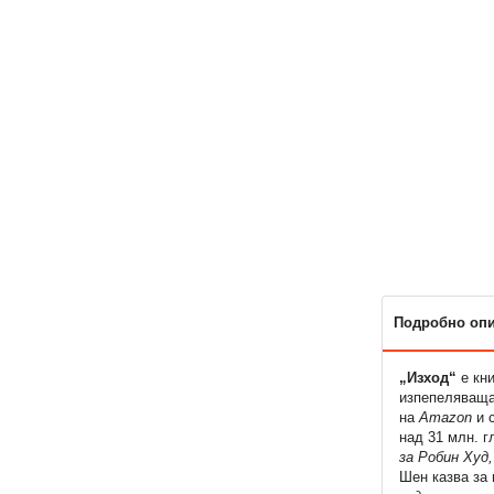
Подробно оп
„Изход“
е кн
изпепеляваща 
на
Amazon
и с
над 31 млн. 
за Робин Худ
Шен казва за 