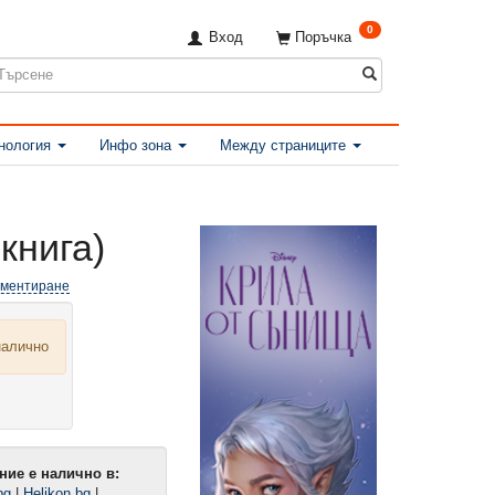
0
Вход
Поръчка
нология
Инфо зона
Между страниците
-книга)
оментиране
налично
ние е налично в:
bg
|
Helikon.bg
|