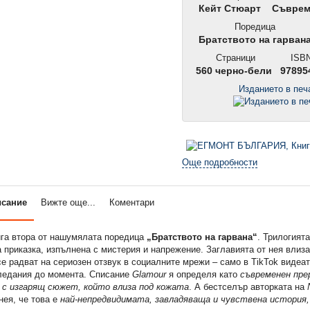
Кейт Стюарт
Съврем
Поредица
Братството на гарван
Страници
ISBN
560 черно-бели
97895
Изданието в пе
Още подробности
исание
Вижте още...
Коментари
ига втора от нашумялата поредица
„Братството на гарвана“
. Трилогият
приказка, изпълнена с мистерия и напрежение. Заглавията от нея влиза
е радват на сериозен отзвук в социалните мрежи – само в TikTok видеа
гледания до момента. Списание
Glamour
я определя като
съвременен пре
, с изгарящ сюжет, който влиза под кожата
. А бестселър авторката на
нея, че това е
най-непредвидимата, завладяваща и чувствена история,