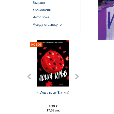
Възраст
Хронология
Инфо зона
Между страниците
НОВО!
4: Лоша кръв (Е-книга)
6: Господар на лак
книга)
8,99 €
9,49 €
17,58 лв.
18,56 лв