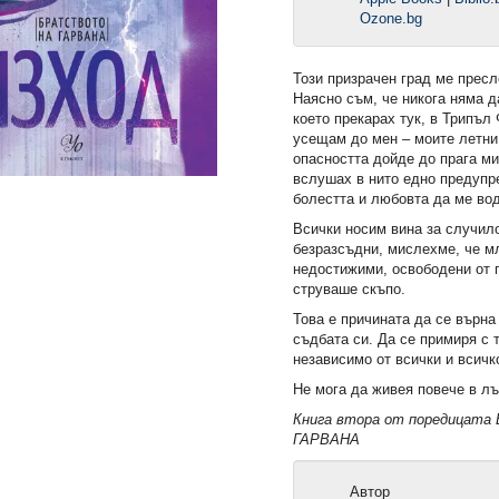
Ozone.bg
Този призрачен град ме пресл
Наясно съм, че никога няма д
което прекарах тук, в Трипъл
усещам до мен – моите летни
опасността дойде до прага ми
вслушах в нито едно предупр
болестта и любовта да ме во
Всички носим вина за случил
безразсъдни, мислехме, че м
недостижими, освободени от г
струваше скъпо.
Това е причината да се върна
съдбата си. Да се примиря с т
независимо от всички и всичк
Не мога да живея повече в л
омията (Е-
2: Защитникът (Е-книга)
Ръкопис 2244 (Е-кн
Книга втора от поредицат
ГАРВАНА
13,49 €
12,49 €
.
26,38 лв.
24,43 лв.
Автор