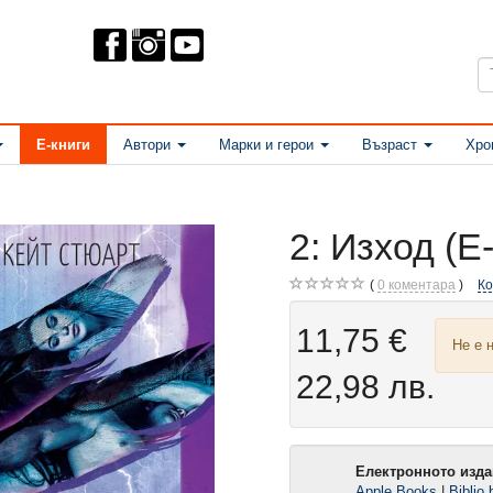
Е-книги
Автори
Марки и герои
Възраст
Хро
2: Изход (Е
0
коментара
К
11,75 €
Не е 
22,98 лв.
Електронното изда
Apple Books
|
Biblio.