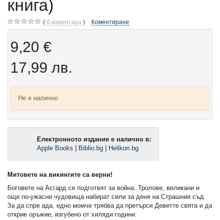
книга)
0
коментара
Коментиране
9,20 €
17,99 лв.
Не е налично
Електронното издание е налично в:
Apple Books
|
Biblio.bg
|
Helikon.bg
Митовете на викингите са верни!
Боговете на Асгард се подготвят за война. Тролове, великани и
още по-ужасни чудовища набират сили за деня на Страшния съд.
За да спре ада, едно момче трябва да претърси Деветте свята и да
открие оръжие, изгубено от хиляди години.