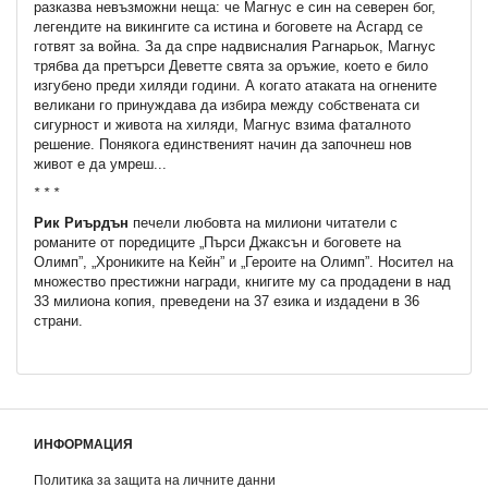
разказва невъзможни неща: че Магнус е син на северен бог,
легендите на викингите са истина и боговете на Асгард се
готвят за война. За да спре надвисналия Рагнарьок, Магнус
трябва да претърси Деветте свята за оръжие, което е било
изгубено преди хиляди години. А когато атаката на огнените
великани го принуждава да избира между собствената си
сигурност и живота на хиляди, Магнус взима фаталното
решение. Понякога единственият начин да започнеш нов
живот е да умреш...
* * *
Рик Риърдън
печели любовта на милиони читатели с
романите от поредиците „Пърси Джаксън и боговете на
Олимп”, „Хрониките на Кейн” и „Героите на Олимп”. Носител на
множество престижни награди, книгите му са продадени в над
33 милиона копия, преведени на 37 езика и издадени в 36
страни.
ИНФОРМАЦИЯ
Политика за защита на личните данни