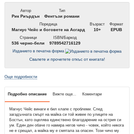
Автор
Тип
Рик Риърдън
Фентъзи романи
Поредица
Възраст
Формат
Магнус Чейс и боговете на Асгард
10+
EPUB
Страници
ISBN/Баркод
536 черно-бели
9789542716129
Изданието в печатна форма
Свалете и прочетете откъс от книгата!
Още подробности
Подробно описание
Вижте още...
Коментари
Магнус Чейс винаги е бил хлапе с проблеми. След
загадъчната смърт на майка си той живее по улиците на
Бостън, като оцелява единствено благодарение на острия си
ум. Един ден обаче го намира негов чичо - човек, който никога
не е срещал, а майка му е смятала за опасен. Този чичо му