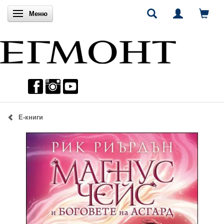
Включи навигацията
Меню
Е-книги