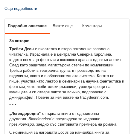
Още подробности
Подробно описание
Вижте още...
Коментари
За автора:
Трейси Деон
е писателка и второ поколение запалена
читателка. Израснала е в централна Северна Каролина,
където поглъща фентъзи и южняшка храна с еднакъв апетит.
След като защитава магистърска степен по комуникации,
Трейси работи в театрална трупа, в производство на
видеоигри, както и в образователната система. Когато не
пише, участва като лектор в семинари за научна фантастика и
фентъзи, чете любителски ръкописи, урежда срещи на
кученцата и си отваря очите за всичко, подправено с
джинджифил. Повече за нея вижте на tracydeonn.com.
* * *
„Легендородни“
е първата книга от едноименна
двулогия.
Bloodmarked
е предвидена за издаване
през
ноември
, заедно със световната премиера на романа.
С номинация за наградата
Locus
за най-добра книга за