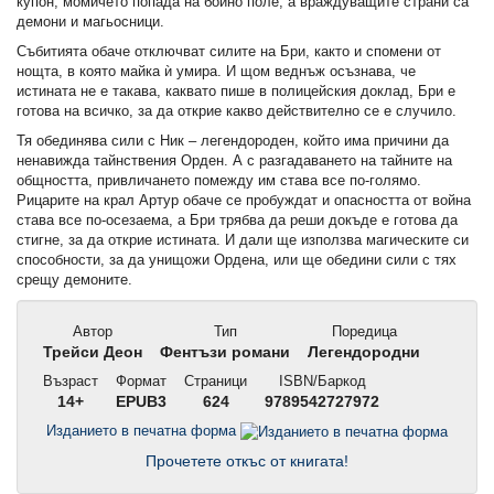
купон, момичето попада на бойно поле, а враждуващите страни са
демони и магьосници.
Събитията обаче отключват силите на Бри, както и спомени от
нощта, в която майка ѝ умира. И щом веднъж осъзнава, че
истината не е такава, каквато пише в полицейския доклад, Бри е
готова на всичко, за да открие какво действително се е случило.
Тя обединява сили с Ник – легендороден, който има причини да
ненавижда тайнствения Орден. А с разгадаването на тайните на
общността, привличането помежду им става все по-голямо.
Рицарите на крал Артур обаче се пробуждат и опасността от война
става все по-осезаема, а Бри трябва да реши докъде е готова да
стигне, за да открие истината. И дали ще използва магическите си
способности, за да унищожи Ордена, или ще обедини сили с тях
срещу демоните.
Автор
Тип
Поредица
Трейси Деон
Фентъзи романи
Легендородни
Възраст
Формат
Страници
ISBN/Баркод
14+
EPUB3
624
9789542727972
Изданието в печатна форма
Прочетете откъс от книгата!