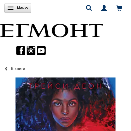
Включи навигацията
Меню
Е-книги