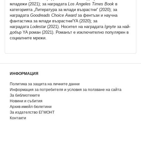
младежи (2021); за наградата
Los Angeles Times Book
в
категорията „Литература за млади възрастни“ (2020); за
наградата
Goodreads Choice Award
за фентъзи и научна
фантастика за млади възрастни/YA (2020); за
наградата
Lodestar
(2021). Носител на наградата
Ignyte
за най-
добър YA роман (2021). Романът е изключително популярен в
социалните мрежи.
ИНФОРМАЦИЯ
Политика за защита на личните данни
Информация за потребителя и условия за ползване на сайта
За библиотеките
Новини и събития
Архив имейл бюлетини
За издателство ЕГМОНТ
Контакти