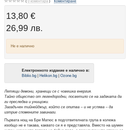
0
коментара
Коментиране
13,80 €
26,99 лв.
Не е налично
Електронното издание е налично в:
Biblio.bg
|
Helikon.bg
|
Ozone.bg
Летящи демони, хранещи се с човешка енергия.
Тайно общество от легендородни, посветило се на задачата да
ги преследва и унищожи.
Загадъчен тийнейджър, който се опитва – и не успява – да
изтрие спомените завинаги.
Първата нощ на Бри Матюс в подготвителната група в колежа
изобщо не е такава, каквато си я е представяла. Вместо на шумен