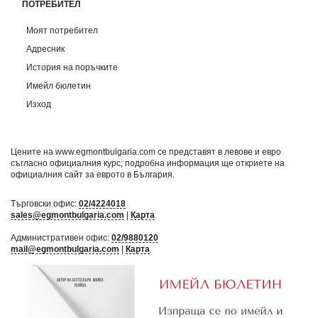
ПОТРЕБИТЕЛ
Моят потребител
Адресник
История на поръчките
Имейл бюлетин
Изход
Цените на www.egmontbulgaria.com се представят в левове и евро
съгласно официалния курс; подробна информация ще откриете на
официалния сайт за еврото в България
.
Търговски офис:
02/4224018
sales@egmontbulgaria.com
|
Карта
Административен офис:
02/9880120
mail@egmontbulgaria.com
|
Карта