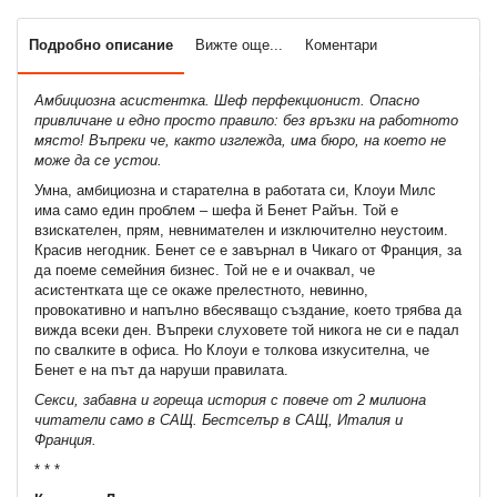
Подробно описание
Вижте още...
Коментари
Амбициозна асистентка. Шеф перфекционист. Опасно
привличане и едно просто правило: без връзки на работното
място! Въпреки че, както изглежда, има бюро, на което не
може да се устои.
Умна, амбициозна и старателна в работата си, Клоуи Милс
има само един проблем – шефа й Бенет Райън. Той е
взискателен, прям, невнимателен и изключително неустоим.
Красив негодник. Бенет се е завърнал в Чикаго от Франция, за
да поеме семейния бизнес. Той не е и очаквал, че
асистентката ще се окаже прелестното, невинно,
провокативно и напълно вбесяващо създание, което трябва да
вижда всеки ден. Въпреки слуховете той никога не си е падал
по свалките в офиса. Но Клоуи е толкова изкусителна, че
Бенет е на път да наруши правилата.
Секси, забавна и гореща история с повече от 2 милиона
читатели само в САЩ. Бестселър в САЩ, Италия и
Франция.
* * *