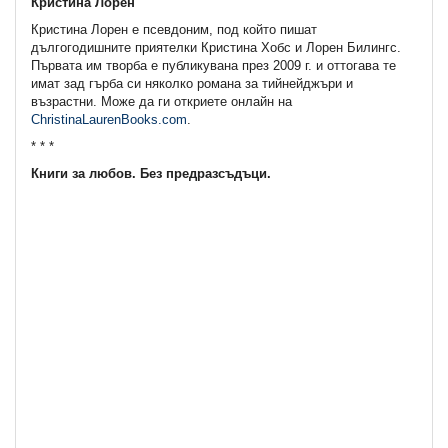
Кристина Лорен
Кристина Лорен е псевдоним, под който пишат
дългогодишните приятелки Кристина Хобс и Лорен Билингс.
Първата им творба е публикувана през 2009 г. и оттогава те
имат зад гърба си няколко романа за тийнейджъри и
възрастни. Може да ги откриете онлайн на
ChristinaLaurenBooks.com
.
* * *
Книги за любов. Без предразсъдъци.