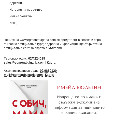
Адресник
История на поръчките
Имейл бюлетин
Изход
Цените на www.egmontbulgaria.com се представят в левове и евро
съгласно официалния курс; подробна информация ще откриете на
официалния сайт за еврото в България
.
Търговски офис:
02/4224018
sales@egmontbulgaria.com
|
Карта
Административен офис:
02/9880120
mail@egmontbulgaria.com
|
Карта