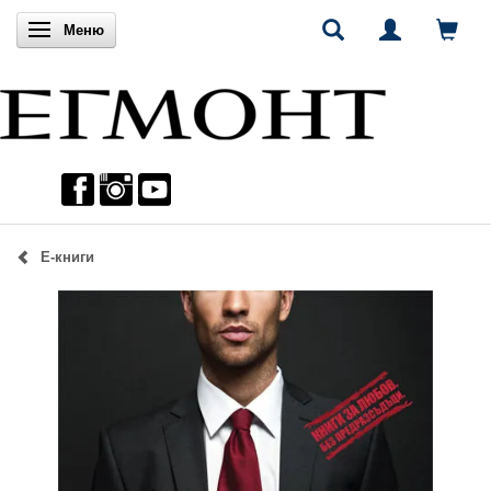
Включи навигацията
Меню
Е-книги