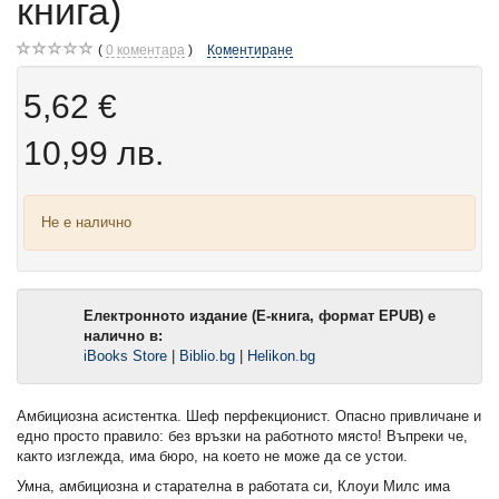
книга)
0
коментара
Коментиране
5,62 €
10,99 лв.
Не е налично
Електронното издание (Е-книга, формат EPUB) е
налично в:
iBooks Store
|
Biblio.bg
|
Helikon.bg
Амбициозна асистентка. Шеф перфекционист. Опасно привличане и
едно просто правило: без връзки на работното място! Въпреки че,
както изглежда, има бюро, на което не може да се устои.
Умна, амбициозна и старателна в работата си, Клоуи Милс има