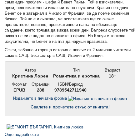
само един проблем - шефа й Бенет Райън. Той е взискателен,
прям, невнимателен и изключително неустоим. Красив негодник.
Бенет се е завърнал в Чикаго от Франция, за да поеме семейния
бизнес. Той не е и очаквал, че асистентката ще се окаже
прелестното, невинно, провокативно и напълно вбесяващо
създание, което трябва да вижда всеки ден. Въпреки слуховете той
никога не си е падал по свалките в офиса. Но Клоуи е толкова
изкусителна, че Бенет е на път да наруши правилата.
Секси, забавна и гореща история с повече от 2 милиона читатели
само в САЩ. Бестселър в САЩ, Италия и Франция.
Автор
Тип
Възраст
Кристина Лорен
Романтика и еротика
18+
Формат
Страници
ISBN/Баркод
EPUB
288
9789542711940
Изданието в печатна форма
Свалете и прочетете откъс от книгата!
Още подробности