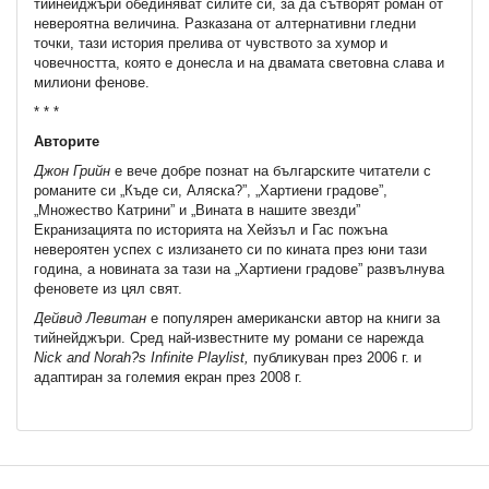
тийнейджъри обединяват силите си, за да сътворят роман от
невероятна величина. Разказана от алтернативни гледни
точки, тази история прелива от чувството за хумор и
човечността, която е донесла и на двамата световна слава и
милиони фенове.
* * *
Авторите
Джон Грийн
е вече добре познат на българските читатели с
романите си „Къде си, Аляска?”, „Хартиени градове”,
„Множество Катрини” и „Вината в нашите звезди”
Екранизацията по историята на Хейзъл и Гас пожъна
невероятен успех с излизането си по кината през юни тази
година, а новината за тази на „Хартиени градове” развълнува
феновете из цял свят.
Дейвид Левитан
е популярен американски автор на книги за
тийнейджъри. Сред най-известните му романи се нарежда
Nick
and
Norah?s
Infinite Playlist,
публикуван през 2006 г. и
адаптиран за големия екран през 2008 г.