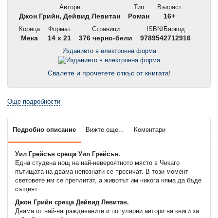
Автори
Тип
Възраст
Джон Грийн, Дейвид Левитан
Роман
16+
Корица
Формат
Страници
ISBN/Баркод
Мека
14 x 21
376 черно-бели
9789542712916
Изданието в електронна форма
Свалете и прочетете откъс от книгата!
Още подробности
Подробно описание
Вижте още...
Коментари
Уил Грейсън среща Уил Грейсън.
Една студена нощ на най-невероятното място в Чикаго
пътищата на двама непознати се пресичат. В този момент
световете им се преплитат, а животът им никога няма да бъде
същият.
Джон Грийн среща Дейвид Левитан.
Двама от най-награждаваните и популярни автори на книги за