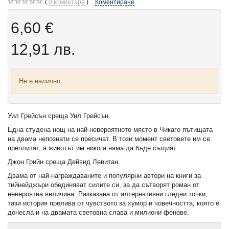
0
коментара
Коментиране
6,60 €
12,91 лв.
Не е налично
Уил Грейсън среща Уил Грейсън.
Една студена нощ на най-невероятното място в Чикаго пътищата
на двама непознати се пресичат. В този момент световете им се
преплитат, а животът им никога няма да бъде същият.
Джон Грийн среща Дейвид Левитан.
Двама от най-награждаваните и популярни автори на книги за
тийнейджъри обединяват силите си, за да сътворят роман от
невероятна величина. Разказана от алтернативни гледни точки,
тази история прелива от чувството за хумор и човечността, която е
донесла и на двамата световна слава и милиони фенове.