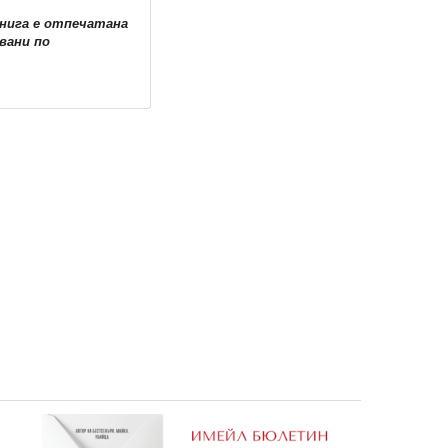
книга е отпечатана
вани по
НОВО!
НОВО!
търи •
1: Хари Потър, МиниПотъри •
5: Луна Лъвгуд, МиниПотъ
11,99 €
11,99 €
23,45 лв.
23,45 лв.