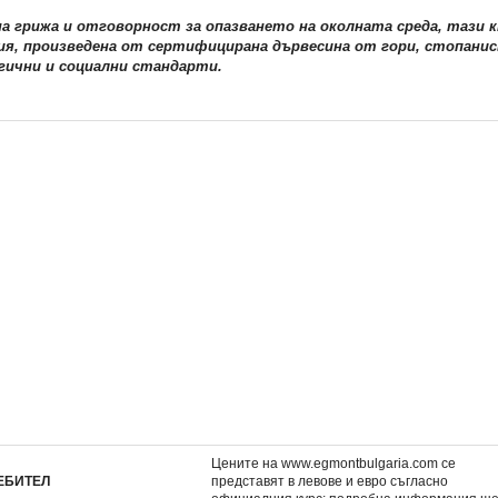
на грижа и отговорност за опазването на околната среда, тази 
ия, произведена от сертифицирана дървесина от гори, стопанис
гични и социални стандарти.
НОВО!
НОВО!
отъри •
3: Хърмаяни Грейнджър,
2: Рон Уизли, МиниПо
МиниПотъри •
11,99 €
11,99 €
.
23,45 лв.
23,45 лв.
Цените на www.egmontbulgaria.com се
ЕБИТЕЛ
представят в левове и евро съгласно