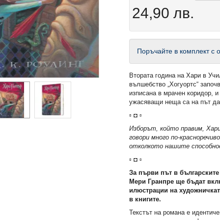
24,90 лв.
Поръчайте в комплект с о
Втората година на Хари в Учи
вълшебство „Хогуортс“ започ
изписана в мрачен коридор, и
ужасяващи неща са на път д
▫ ◘ ▫
Изборът, който правим, Хари
говори много по-красноречив
отколкото нашите способн
▫ ◘ ▫
За първи път в българските
Мери Гранпре ще бъдат вкл
илюстрации на художничкат
в книгите.
Текстът на романа е идентиче