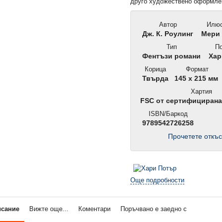
друго художествено оформле
Автор
Илюс
Дж. К. Роулинг
Мери 
Тип
По
Фентъзи романи
Хар
Корица
Формат
Твърда
145 x 215 мм
Хартия
FSC от сертифициран
ISBN/Баркод
9789542726258
Прочетете откъс
Още подробности
исание
Вижте още...
Коментари
Поръчвано е заедно с