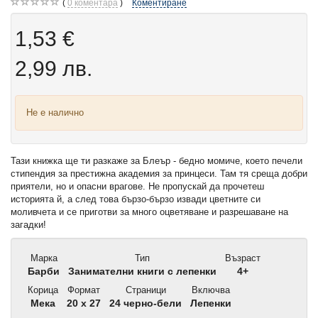
0
коментара
Коментиране
1,53 €
2,99 лв.
Не е налично
Тази книжка ще ти разкаже за Блеър - бедно момиче, което печели
стипендия за престижна академия за принцеси. Там тя среща добри
приятели, но и опасни врагове. Не пропускай да прочетеш
историята й, а след това бързо-бързо извади цветните си
моливчета и се приготви за много оцветяване и разрешаване на
загадки!
Марка
Тип
Възраст
Барби
Занимателни книги с лепенки
4+
Корица
Формат
Страници
Включва
Мека
20 x 27
24 черно-бели
Лепенки