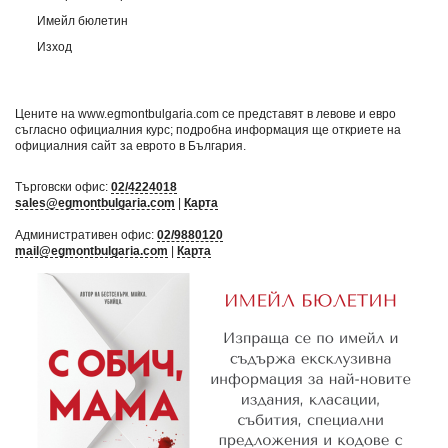
Имейл бюлетин
Изход
Цените на www.egmontbulgaria.com се представят в левове и евро
съгласно официалния курс; подробна информация ще откриете на
официалния сайт за еврото в България
.
Търговски офис:
02/4224018
sales@egmontbulgaria.com
|
Карта
Административен офис:
02/9880120
mail@egmontbulgaria.com
|
Карта