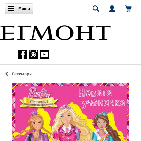
Включи навигацията
Меню
Декември