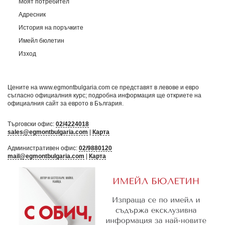
Моят потребител
Адресник
История на поръчките
Имейл бюлетин
Изход
Цените на www.egmontbulgaria.com се представят в левове и евро
съгласно официалния курс; подробна информация ще откриете на
официалния сайт за еврото в България
.
Търговски офис:
02/4224018
sales@egmontbulgaria.com
|
Карта
Административен офис:
02/9880120
mail@egmontbulgaria.com
|
Карта