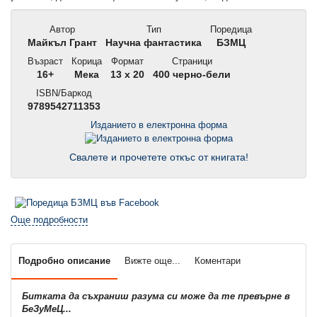
Автор
Тип
Поредица
Майкъл Грант
Научна фантастика
БЗМЦ
Възраст
Корица
Формат
Страници
16+
Мека
13 x 20
400 черно-бели
ISBN/Баркод
9789542711353
Изданието в електронна форма
Свалете и прочетете откъс от книгата!
Още подробности
Подробно описание
Вижте още...
Коментари
Битката да съхраниш разума си може да те превърне в
БеЗуМеЦ...