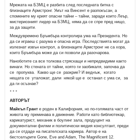
Мрежата на БЗМЦ е разбита след последната битка с
близнаците Армстронг. Умът на Винсент е разпокъсан, а
спомените му крият опасни тайни – тайни, заради които Леър,
мистериозният лидер на БЗМЦ, няма да се спре пред нищо,
за да защити.
Междувремено Бръмбъра контролира ума на Президента. Но
да си играеш с разума е опасна игра. Последствията могат да
излезнат извън контрол, а близнаците Армстронг не са хора,
които Бръмбъра може да си позволи да разочарова.
Наноботите са все толкова стряскащи и непредвидими както
винаги. Но стената от тайни, която ги заобикаля, започва да
се пропуква. Какво ще се разкрие? И веднъж, когато
нещата се уталожат, дали някой ще е останал с ума си, за
да ги осъзнае?
* * *
АВТОРЪТ
Майкъл Грант
е роден в Калифорния, но по-голямата част от
живота му преминава в движение. Работи като библиотекар,
карикатурист, механик в боулинг зала, продуцент на
документални филми и политически медия консултант, преди
да се отдаде на писателската кариера. Автор е на
бестселърите Gone, Eve and Adam, The Magnificent 12.