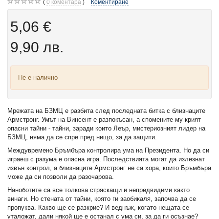
0
коментара
Коментиране
5,06 €
9,90 лв.
Не е налично
Мрежата на БЗМЦ е разбита след последната битка с близнаците
Армстронг. Умът на Винсент е разпокъсан, а спомените му крият
опасни тайни - тайни, заради които Леър, мистериозният лидер на
БЗМЦ, няма да се спре пред нищо, за да защити.
Междувремено Бръмбъра контролира ума на Президента. Но да си
играеш с разума е опасна игра. Последствията могат да излезнат
извън контрол, а близнаците Армстронг не са хора, които Бръмбъра
може да си позволи да разочарова.
Наноботите са все толкова стряскащи и непредвидими както
винаги. Но стената от тайни, която ги заобикаля, започва да се
пропуква. Какво ще се разкрие? И веднъж, когато нещата се
уталожат, дали някой ще е останал с ума си, за да ги осъзнае?