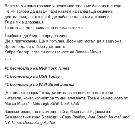
Властта ми няма граници и всяко мое желание бива изпълнено.
Не ми трябва да давам пари назаем на западаща семейна
дестилерия, но пък ще бъде забавно да са ми длъжници...
Тя да ми е длъжница.
Тя не знае, че е привлякла вниманието ми.
Трябваше да бъде по-предпазлива.
Ще я притежавам. Ще я погълна. Дори бих могъл да я задържа.
Време е да си събера дълговете.
Кийра Килгор, сега си собственост на Лаклан Маунт.
* * *
#1 бестселър на New York Times
#1 бестселър на USA Today
#1 бестселър на
Wall Street Journal
„Безмилостен крал“ е задължителна за всички романтични
читатели, които копнеят за тъмни елементи. Това е най-доброто от
Мегън Марч.“ -
Mile High KINK Book Club
Зашеметяваща по възможно най-добрия начин! Давам за
Безмилостния крал 5 звезди! -
Carly Phillips, Wall Street Journal, and
NY Times Bestselling Author