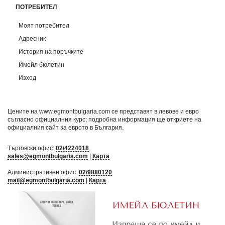
ПОТРЕБИТЕЛ
Моят потребител
Адресник
История на поръчките
Имейл бюлетин
Изход
Цените на www.egmontbulgaria.com се представят в левове и евро
съгласно официалния курс; подробна информация ще откриете на
официалния сайт за еврото в България
.
Търговски офис:
02/4224018
sales@egmontbulgaria.com
|
Карта
Административен офис:
02/9880120
mail@egmontbulgaria.com
|
Карта