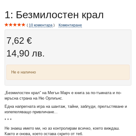
1: Безмилостен крал
10
коментара
Коментиране
7,62 €
14,90 лв.
Не е налично
„Безмилостен крал“ на Мегън Марч е книга за по-тъмната и по-
мръсна страна на Ню Орлиънс.
Една напрегната игра на шантаж, тайни, заблуди, прелъстяване и
изпепеляващо привличане...
* * *
Не знаеш името ми, но аз контролирам всичко, което виждаш.
Както и онова, което остава скрито от теб.