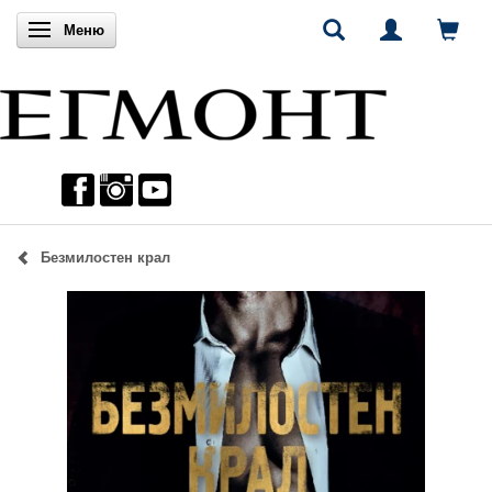
Включи навигацията
Меню
Безмилостен крал