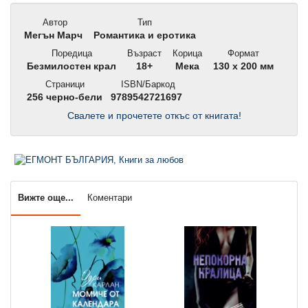
Автор
Тип
Мегън Марч
Романтика и еротика
Поредица
Възраст
Корица
Формат
Безмилостен крал
18+
Мека
130 x 200 мм
Страници
ISBN/Баркод
256 черно-бели
9789542721697
Свалете и прочетете откъс от книгата!
Вижте още...
Коментари