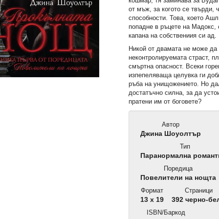
кошмар, тя заминава за Буда
от мъж, за когото се твърди,
способности. Това, което Ашли
попадне в ръцете на Мадокс, 
капана на собствениия си ад.
Никой от двамата не може да 
неконтролируемата страст, пл
смъртна опасност. Всеки горе
изпепеляваща целувка ги доб
ръба на унищожението. Но да
достатъчно силна, за да усто
пратени им от боговете?
Автор
Джина Шоуолтър
Тип
Паранормална романт
Поредица
Повелители на нощта
Формат
Страници
13 x 19
392 черно-бе
ISBN/Баркод