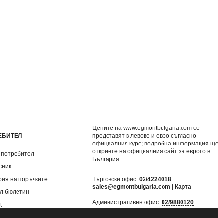
ия
Камбанка и легендата за
Маша и Мечока: Ско
приказния звяр
училище 3
3,57 €
0,81 €
.
6,98 лв.
1,58 лв.
Цените на www.egmontbulgaria.com се
ЕБИТЕЛ
представят в левове и евро съгласно
официалния курс; подробна информация щ
откриете на
официалния сайт за еврото в
 потребител
България
.
сник
рия на поръчките
Търговски офис:
02/4224018
sales@egmontbulgaria.com
|
Карта
л бюлетин
Административен офис:
02/9880120
д
mail@egmontbulgaria.com
|
Карта