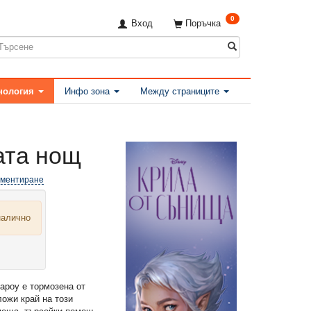
0
Вход
Поръчка
нология
Инфо зона
Между страниците
ата нощ
оментиране
налично
ароу е тормозена от
ложи край на този