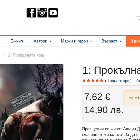
Е-книги
Автори
Марки и герои
Възраст
Хро
1: Прокълната нощ
1: Прокълн
1
коментара
К
7,62 €
Не е 
14,90 лв.
През целия си живот Ашлин Д
гласове от миналото. За да с