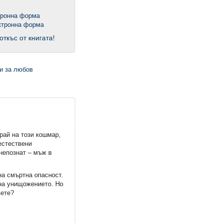
тронна форма
откъс от книгата!
рай на този кошмар,
естествени
 непознат – мъж в
на смъртна опасност.
на унищожението. Но
вете?