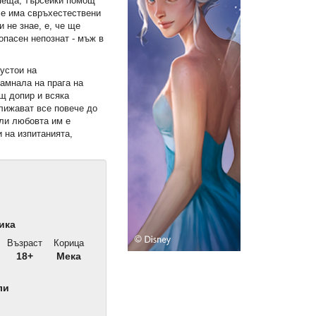
пеща, търсейки помощ
 че има свръхестествени
 не знае, е, че ще
опасен непознат - мъж в
устои на
амнала на прага на
щ допир и всяка
лижават все повече до
ли любовта им е
и на изпитанията,
ика
Възраст
Корица
18+
Мека
ли