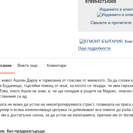
9789542714309
Изданието в елек
Свалете и прочетете 
Още подробности
исание
Вижте още...
Коментари
 живот Ашлин Дароу е тормозена от гласове от миналото. За да сложи к
а Будапеща, търсейки помощ от мъж, за когото се твърди, че има свръх
Това, което Ашли не знае, е, че ще попадне в ръцете на Мадокс, опасен
ствениия си ад.
ата не може да устои на неконтролируемата страст, пламнала на прага 
допир и всяка изпепеляваща целувка ги доближават все повече до ръба 
им е достатъчно силна, за да устои на изпитанията, пратени им от бого
ов. Без предразсъдъци.