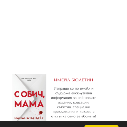
ро на
Маша и Мечока: Скоро на
Любими филмови герои
училище 4
Замръзналото кралств
0,81 €
5,06 €
1,58 лв.
9,90 лв.
е