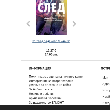
3: След падането (Е-книга)
Швейцар
12,27 €
12,73 €
24,00 лв.
24,90 лв
ИНФОРМАЦИЯ
ПОТР
Политика за защита на личните данни
Моят
Информация за потребителя и
Адре
условия за ползване на сайта
За библиотеките
Исто
Новини и събития
Имей
Архив имейл бюлетини
За издателство ЕГМОНТ
Изхо
Контакти