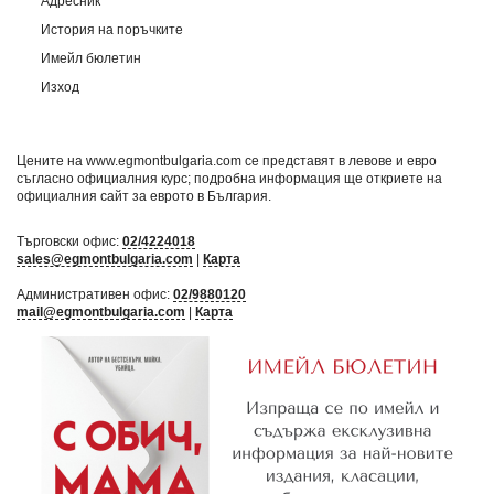
Адресник
История на поръчките
Имейл бюлетин
Изход
Цените на www.egmontbulgaria.com се представят в левове и евро
съгласно официалния курс; подробна информация ще откриете на
официалния сайт за еврото в България
.
Търговски офис:
02/4224018
sales@egmontbulgaria.com
|
Карта
Административен офис:
02/9880120
mail@egmontbulgaria.com
|
Карта