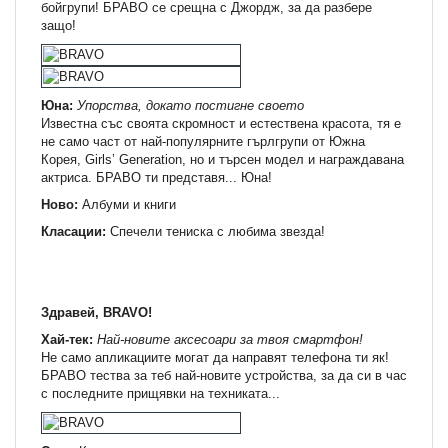
бойгрупи! БРАВО се срещна с Джордж, за да разбере
защо!
Юна:
Упорства, докато постигне своето
Известна със своята скромност и естествена красота, тя е
не само част от най-популярните гърлгрупи от Южна
Корея, Girls’ Generation, но и търсен модел и награждавана
актриса. БРАВО ти представя... Юна!
Ново:
Албуми и книги
Класации:
Спечели тениска с любима звезда!
Здравей, BRAVO!
Хай-тек:
Най-новите аксесоари за твоя смартфон!
Не само апликациите могат да направят телефона ти як!
БРАВО тества за теб най-новите устройства, за да си в час
с последните прищявки на техниката...