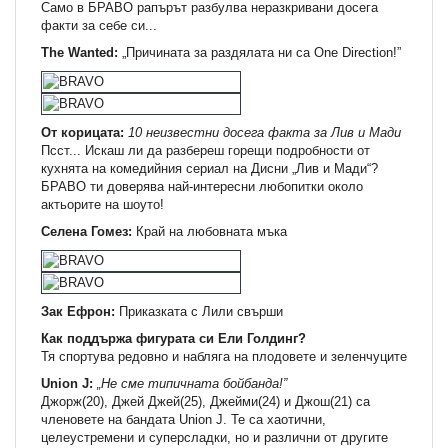
Само в БРАВО рапърът разбулва неразкривани досега
факти за себе си...
The Wanted:
„Причината за раздялата ни са One Direction!”
От корицата:
10 неизвестни досега факта за Лив и Мади
Псст... Искаш ли да разбереш горещи подробности от
кухнята на комедийния сериал на Дисни „Лив и Мади“?
БРАВО ти доверява най-интересни любопитки около
актьорите на шоуто!
Селена Гомез:
Край на любовната мъка
Зак Ефрон:
Приказката с Лили свърши
Как поддържа фигурата си Ели Голдинг?
Тя спортува редовно и набляга на плодовете и зеленчуците
Union J:
„Не сме типичната бойбанда!”
Джорж(20), Джей Джей(25), Джейми(24) и Джош(21) са
членовете на бандата Union J. Те са хаотични,
целеустремени и суперсладки, но и различни от другите