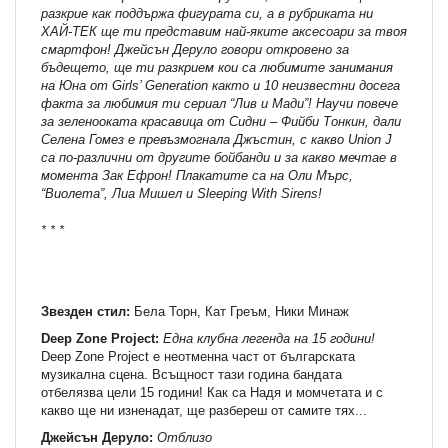
разкрие как поддържа фигурата си, а в рубриката ни
ХАЙ-ТЕК ще ти представим най-яките аксесоари за твоя
смартфон! Джейсън Деруло говори откровено за
бъдещето, ще ти разкрием кои са любимите занимания
на Юна от Girls’ Generation както и 10 неизвестни досега
факта за любимия ти сериал “Лив и Мади”! Научи повече
за зеленооката красавица от Сидни – Фийби Тонкин, дали
Селена Гомез е превъзмогнала Джъстин, с какво Union J
са по-различни от другите бойбанди и за какво мечтае в
момента Зак Ефрон! Плакатите са на Оли Мърс,
“Виолета”, Лиа Мишел и Sleeping With Sirens!
* * *
Звезден стил:
Бела Торн, Кат Греъм, Ники Минаж
Deep Zone Project:
Една клубна легенда на 15 години!
Deep Zone Project е неотменна част от българската
музикална сцена. Всъщност тази година бандата
отбелязва цели 15 години! Как са Надя и момчетата и с
какво ще ни изненадат, ще разбереш от самите тях...
Джейсън Деруло:
Отблизо