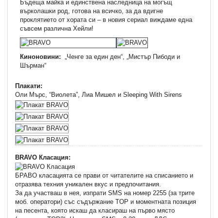
Бъдеща майка и единствена наследница на могъщ
върколашки род, готова на всичко, за да вдигне
проклятието от хората си – в новия сериал виждаме една
съвсем различна Хейли!
Киноновини:
„Ченге за един ден“, „Мистър Пибоди и
Шърман“
Плакати:
Оли Мърс, “Виолета”, Лиа Мишел и Sleeping With Sirens
BRAVO Класация:
БРАВО класацията се прави от читателите на списанието и
отразява техния уникален вкус и предпочитания.
За да участваш в нея, изпрати SMS на номер 2255 (за трите
моб. оператори) със съдържание TOP и моментната позиция
на песента, която искаш да класираш на първо място