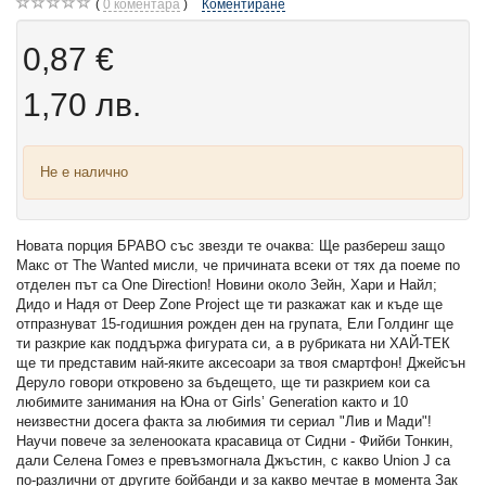
0
коментара
Коментиране
0,87 €
1,70 лв.
Не е налично
Новата порция БРАВО със звезди те очаква: Ще разбереш защо
Макс от The Wanted мисли, че причината всеки от тях да поеме по
отделен път са One Direction! Новини около Зейн, Хари и Найл;
Дидо и Надя от Deep Zone Project ще ти разкажат как и къде ще
отпразнуват 15-годишния рожден ден на групата, Ели Голдинг ще
ти разкрие как поддържа фигурата си, а в рубриката ни ХАЙ-ТЕК
ще ти представим най-яките аксесоари за твоя смартфон! Джейсън
Деруло говори откровено за бъдещето, ще ти разкрием кои са
любимите занимания на Юна от Girls’ Generation както и 10
неизвестни досега факта за любимия ти сериал "Лив и Мади"!
Научи повече за зеленооката красавица от Сидни - Фийби Тонкин,
дали Селена Гомез е превъзмогнала Джъстин, с какво Union J са
по-различни от другите бойбанди и за какво мечтае в момента Зак