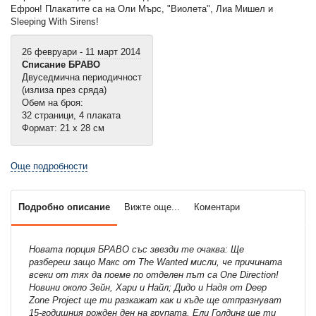
Ефрон! Плакатите са на Оли Мърс, "Виолета", Лиа Мишел и
Sleeping With Sirens!
26 февруари - 11 март 2014
Списание БРАВО
Двуседмична периодичност
(излиза през сряда)
Обем на броя:
32 страници, 4 плаката
Формат: 21 х 28 см
Още подробности
Подробно описание
Вижте още...
Коментари
Новата порция БРАВО със звезди те очаква: Ще
разбереш защо Макс от The Wanted мисли, че причината
всеки от тях да поеме по отделен път са One Direction!
Новини около Зейн, Хари и Найл; Дидо и Надя от Deep
Zone Project ще ти разкажат как и къде ще отпразнуват
15-годишния рожден ден на групата, Ели Голдинг ще ти