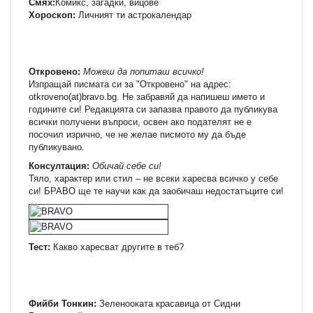
Смях:
Комикс, загадки, вицове
Хороскоп:
Личният ти астрокалендар
Откровено:
Можеш да попиташ всичко!
Изпращай писмата си за "Откровено" на адрес:
otkroveno(at)bravo.bg. Не забравяй да напишеш името и
годините си! Редакцията си запазва правото да публикува
всички получени въпроси, освен ако подателят не е
посочил изрично, че не желае писмото му да бъде
публикувано.
Консултация:
Обичай себе си!
Тяло, характер или стил – не всеки харесва всичко у себе
си! БРАВО ще те научи как да заобичаш недостатъците си!
Тест:
Какво харесват другите в теб?
Фийби Тонкин:
Зеленооката красавица от Сидни