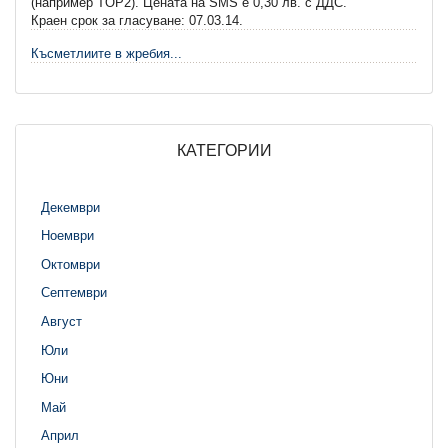
(например TOP2). Цената на SMS e 0,30 лв. с ДДС.
Краен срок за гласуване: 07.03.14.
Късметлиите в жребия...
КАТЕГОРИИ
Декември
Ноември
Октомври
Септември
Август
Юли
Юни
Май
Април