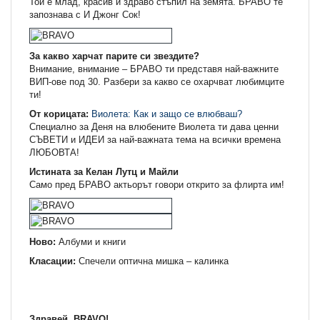
Той е млад, красив и здраво стъпил на земята. БРАВО те
запознава с И Джонг Сок!
За какво харчат парите си звездите?
Внимание, внимание – БРАВО ти представя най-важните
ВИП-ове под 30. Разбери за какво се охарчват любимците
ти!
От корицата:
Виолета: Как и защо се влюбваш?
Специално за Деня на влюбените Виолета ти дава ценни
СЪВЕТИ и ИДЕИ за най-важната тема на всички времена
ЛЮБОВТА!
Истината за Келан Лутц и Майли
Само пред БРАВО актьорът говори открито за флирта им!
Ново:
Албуми и книги
Класации:
Спечели оптична мишка – калинка
Здравей, BRAVO!