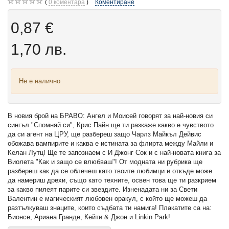
0
коментара
Коментиране
0,87 €
1,70 лв.
Не е налично
В новия брой на БРАВО: Ангел и Моисей говорят за най-новия си
сингъл "Спомняй си", Крис Пайн ще ти разкаже какво е чувството
да си агент на ЦРУ, ще разбереш защо Чарлз Майкъл Дейвис
обожава вампирите и каква е истината за флирта между Майли и
Келан Лутц! Ще те запознаем с И Джонг Сок и с най-новата книга за
Виолета "Как и защо се влюбваш"! От модната ни рубрика ще
разбереш как да се облечеш като твоите любимци и откъде може
да намериш дрехи, също като техните, освен това ще ти разкрием
за какво пилеят парите си звездите. Изненадата ни за Свети
Валентин е магическият любовен оракул, с който ще можеш да
разтълкуваш знаците, които съдбата ти намига! Плакатите са на:
Бионсе, Ариана Гранде, Кейти & Джон и Linkin Park!