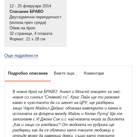
12 - 25 февруари 2014
Списание БРАВО
Двуседмична периодичност
(излиза през сряда)
Обем на броя:
32 страници, 4 плаката
Формат: 21 х 28 см
Още подробности
Подробно описание
Вижте още...
Коментари
В новия брой на БРАВО: Ангел и Моисей говорят за най-
новия си сингъл “Спомняй си”, Крис Пайн ще ти разкаже
какво е чувството да си агент на ЦРУ, ще разбереш
защо Чарлз Майкъл Дейвис обожава вампирите и каква е
истината за флирта между Майли и Келан Лутц! Ще те
запознаем с И Джонг Сок и с най-новата книга за Виолета
„Как и защо се влюбваш“! От модната ни рубрика ще
разбереш как да се облечеш като твоите любимци и
откъде може да намериш дрехи, също като техните,