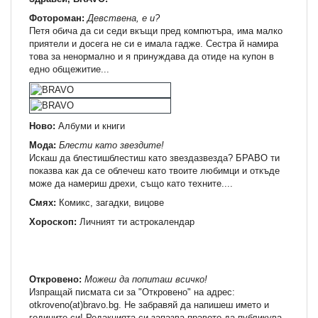
Фотороман:
Девствена, е и?
Петя обича да си седи вкъщи пред компютъра, има малко
приятели и досега не си е имала гадже. Сестра й намира
това за ненормално и я принуждава да отиде на купон в
едно общежитие...
Ново:
Албуми и книги
Мода:
Блести като звездите!
Искаш да блестишблестиш като звездазвезда? БРАВО ти
показва как да се облечеш като твоите любимци и откъде
може да намериш дрехи, също като техните....
Смях:
Комикс, загадки, вицове
Хороскоп:
Личният ти астрокалендар
Откровено:
Можеш да попиташ всичко!
Изпращай писмата си за "Откровено" на адрес:
otkroveno(at)bravo.bg. Не забравяй да напишеш името и
годините си! Редакцията си запазва правото да публикува