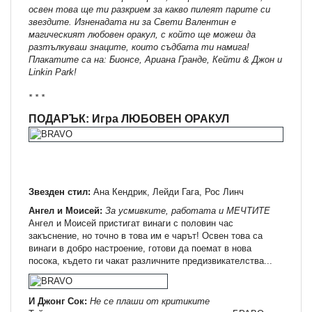
освен това ще ти разкрием за какво пилеят парите си
звездите. Изненадата ни за Свети Валентин е
магическият любовен оракул, с който ще можеш да
разтълкуваш знаците, които съдбата ти намига!
Плакатите са на: Бионсе, Ариана Гранде, Кейти & Джон и
Linkin Park!
* * *
ПОДАРЪК: Игра ЛЮБОВЕН ОРАКУЛ
Звезден стил:
Ана Кендрик, Лейди Гага, Рос Линч
Ангел и Моисей:
За усмивките, работата и МЕЧТИТЕ
Ангел и Моисей пристигат винаги с половин час
закъснение, но точно в това им е чарът! Освен това са
винаги в добро настроение, готови да поемат в нова
посока, където ги чакат различните предизвикателства...
И Джонг Сок:
Не се плаши от критиките