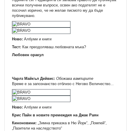
всички получени въпроси, освен ако подателят не е
посочил изрично, че не желае писмото му да бъде
публикувано.
Ново:
Албуми и книги
Тест:
Как преодоляваш любовната мъка?
Любовен оракул
Чарлз Майкъл Дейвис:
Обожава вампирите
Време е за запознанство отблизо с Негово Величество...
Ново:
Албуми и книги
Крис Пайн в новите премеждия на Джак Раян
Киноновини:
„Зимна приказка в Ню Йорк“, „Помпей“,
„Пазители на наследството“