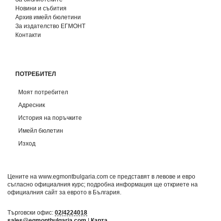
Новини и събития
Архив имейл бюлетини
За издателство ЕГМОНТ
Контакти
ПОТРЕБИТЕЛ
Моят потребител
Адресник
История на поръчките
Имейл бюлетин
Изход
Цените на www.egmontbulgaria.com се представят в левове и евро
съгласно официалния курс; подробна информация ще откриете на
официалния сайт за еврото в България
.
Търговски офис:
02/4224018
sales@egmontbulgaria.com
|
Карта