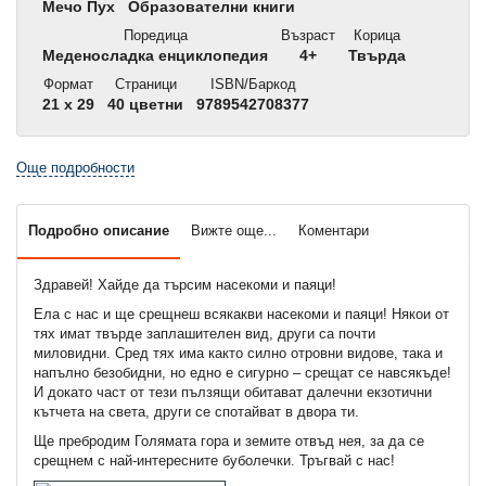
Мечо Пух
Образователни книги
Поредица
Възраст
Корица
Меденосладка енциклопедия
4+
Твърда
Формат
Страници
ISBN/Баркод
21 x 29
40 цветни
9789542708377
Още подробности
Подробно описание
Вижте още...
Коментари
Здравей! Хайде да търсим насекоми и паяци!
Ела с нас и ще срещнеш всякакви насекоми и паяци! Някои от
тях имат твърде заплашителен вид, други са почти
миловидни. Сред тях има както силно отровни видове, така и
напълно безобидни, но едно е сигурно – срещат се навсякъде!
И докато част от тези пълзящи обитават далечни екзотични
кътчета на света, други се спотайват в двора ти.
Ще пребродим Голямата гора и земите отвъд нея, за да се
срещнем с най-интересните буболечки. Тръгвай с нас!