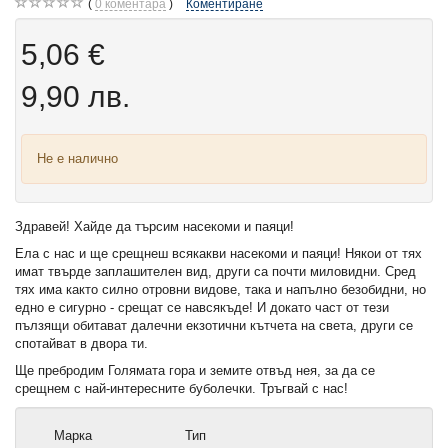
0
коментара
Коментиране
5,06 €
9,90 лв.
Не е налично
Здравей! Хайде да търсим насекоми и паяци!
Ела с нас и ще срещнеш всякакви насекоми и паяци! Някои от тях
имат твърде заплашителен вид, други са почти миловидни. Сред
тях има както силно отровни видове, така и напълно безобидни, но
едно е сигурно - срещат се навсякъде! И докато част от тези
пълзящи обитават далечни екзотични кътчета на света, други се
спотайват в двора ти.
Ще пребродим Голямата гора и земите отвъд нея, за да се
срещнем с най-интересните буболечки. Тръгвай с нас!
Марка
Тип