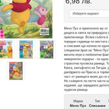
6,98 лв.
Мечо Пух и приятелите му от
децата в света на природата 
приключенци. Всяка събота в
поредни седмици по местата 
и списания ще излиза по едно
специални броя на "Мечо Пух
весели игри и любопитни факт
невероятен подарък - по една 
страхотна пуховска раница. Т
Кенга, калъфчето на Тигъра, 
джобджето на Прасчо и торби
част от раницата може да се 
Но съберете ли петте части н
издания, ще зарадвате детето
чудесна раница.
Марка
Тип
Мечо Пух
Списание