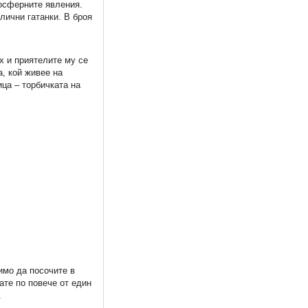
мосферните явления.
лични гатанки. В броя
х и приятелите му се
а, кой живее на
ица – торбичката на
12
имо да посочите в
ате по повече от един
.