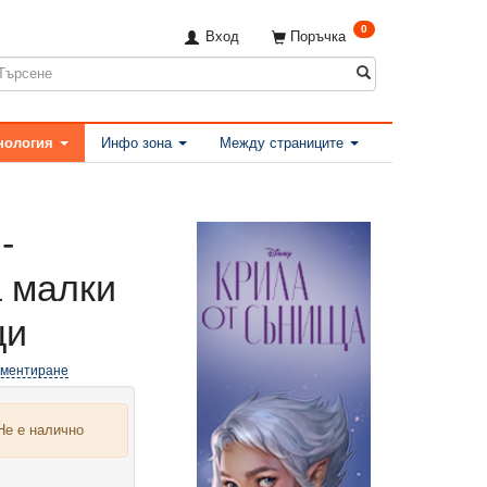
0
Вход
Поръчка
нология
Инфо зона
Между страниците
-
а малки
ци
оментиране
Не е налично