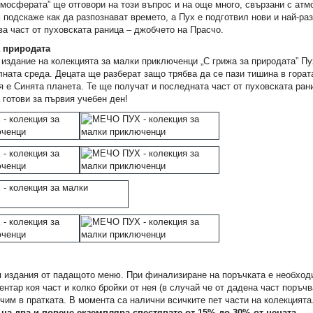
тмосферата” ще отговори на този въпрос и на още много, свързани с ат
подскаже как да разпознават времето, а Пух е подготвил нови и най-раз
ва част от пуховската раница – джобчето на Прасчо.
а природата
издание на колекцията за малки приключенци „С грижа за природата” Пу
лната среда. Децата ще разберат защо трябва да се пази тишина в горат
я е Синята планета. Те ще получат и последната част от пуховската ран
 готови за първия учебен ден!
ип
Мечтана промяна
BRAVO 25-26/20
0,76 €
1,74 €
1,49 лв.
3,40 лв.
я издания от падащото меню. При финализиране на поръчката е необход
ентар коя част и колко бройки от нея (в случай че от дадена част поръчв
чим в пратката. В момента са налични всичките пет части на колекцията
на два и повече екземпляра спестявате от 15% до 30% от цената.