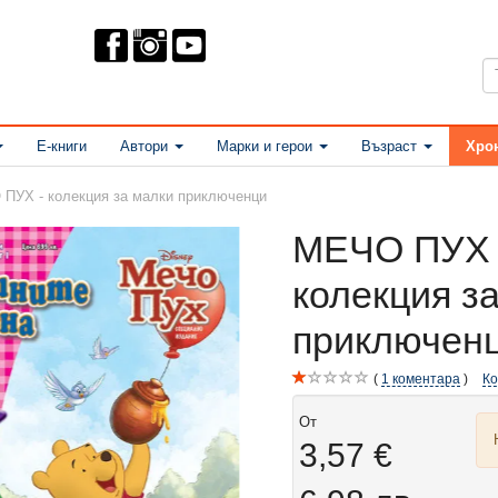
Е-книги
Автори
Марки и герои
Възраст
Хро
ПУХ - колекция за малки приключенци
МЕЧО ПУХ 
колекция з
приключен
1
коментара
К
От
3,57 €