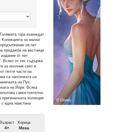
 Голямата гора въвеждат
с Kолекцията за малки
 продължение на пет
за продажба на вестници
 издание от пет
". Всяко от тях съдържа
и за околния свят и
от петте части на
ова са чантичката на
раничката на Пух,
чката на Йори. Всяка
използва самостоятелно.
а оригиналната колекция
 с една наистина
Възраст
Корица
4+
Мека