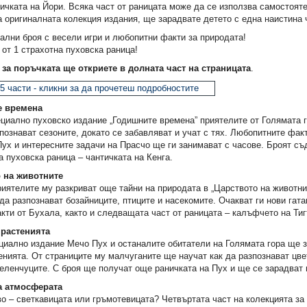
ичката на Йори. Всяка част от раницата може да се използва самостоят
а оригиналната колекция издания, ще зарадвате детето с една наистина 
ални броя с весели игри и любопитни факти за природата!
 от 1 страхотна пуховска раница!
а поръчката ще откриете в долната част на страницата
.
е времена
циално пуховско издание „Годишните времена” приятелите от Голямата г
познават сезоните, докато се забавляват и учат с тях. Любопитните фак
Пух и интересните задачи на Прасчо ще ги занимават с часове. Броят с
а пуховска раница – чантичката на Кенга.
о на животните
иятелите му разкриват още тайни на природата в „Царството на животни
да разпознават бозайниците, птиците и насекомите. Очакват ги нови гата
ти от Бухала, както и следващата част от раницата – калъфчето на Тиг
 растенията
циално издание Мечо Пух и останалите обитатели на Голямата гора ще 
енията. От страниците му малчуганите ще научат как да разпознават цве
еленчуците. С броя ще получат още раничката на Пух и ще се зарадват 
на атмосферата
о – светкавицата или гръмотевицата? Четвъртата част на колекцията з