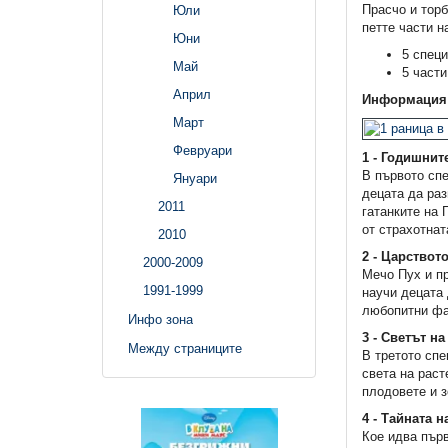
Прасчо и торб
Юли
петте части н
Юни
5 специ
Май
5 части
Април
Информация з
Март
Февруари
1 - Годишнит
В първото спе
Януари
децата да раз
2011
гатанките на 
от страхотнат
2010
2 - Царствот
2000-2009
Мечо Пух и пр
1991-1999
научи децата 
любопитни фак
Инфо зона
3 - Светът на
Между страниците
В третото спе
света на раст
плодовете и з
4 - Тайната 
Кое идва първ