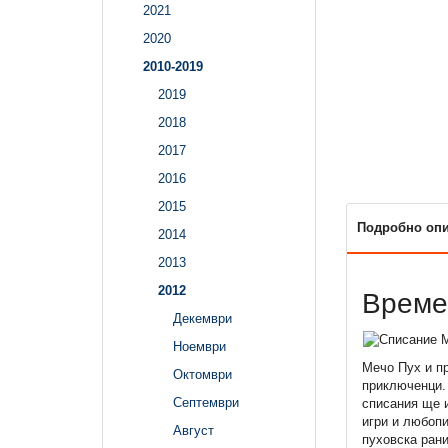
2021
2020
2010-2019
2019
2018
2017
2016
2015
Подробно оп
2014
2013
2012
Време
Декември
Ноември
Мечо Пух и пр
Октомври
приключенци.
Септември
списания ще и
игри и любопи
Август
пуховска рани