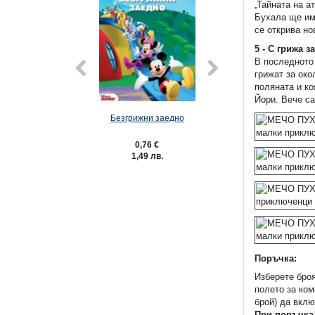
„Тайната на а
Бухала ще им 
се открива но
5 - С грижа з
В последното 
грижат за око
поляната и ко
Йори. Вече са
ИЙЛС, 2024 г.
Безгрижни заедно
Опитен ек
7 €
0,76 €
0,76 €
 лв.
1,49 лв.
1,49 лв.
Поръчка:
Изберете бро
полето за ком
брой) да вклю
При поръчка 