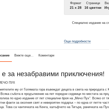
Формат
Страници
Вк
21 x 28
16 цветни
Иг
Специално издание на 
Още подробности
исание
Вижте още...
Коментари
 е за незабравими приключения!
иятелите му от Голямата гора въвеждат децата в света на природата с 
 Всяка събота в продължение на пет поредни седмици по местата за про
злиза по едно издание от пет специални броя на „Мечо Пух”. Всяко от 
тни факти за околния свят и невероятен подарък – по една от петте част
ца. Това са чантичката на Кенга, калъфчето на Тигъра, раничката на Пу