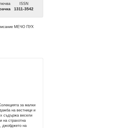
лючва
ISSN
рачка
1311-3542
списание МЕЧО ПУХ
Kолекцията за малки
дажба на вестници и
тях съдържа весели
и на страхотна
х, джобджето на