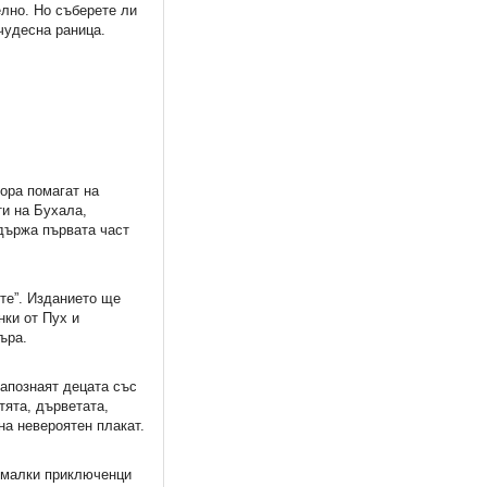
елно. Но съберете ли
чудесна раница.
ора помагат на
ти на Бухала,
ъдържа първата част
те”. Изданието ще
нки от Пух и
ъра.
запознаят децата със
тята, дърветата,
на невероятен плакат.
а малки приключенци