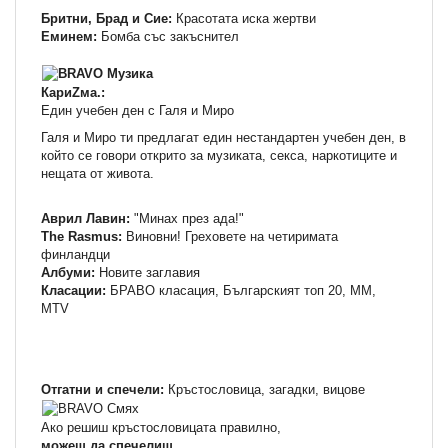
Бритни, Брад и Сие:
Красотата иска жертви
Еминем:
Бомба със закъснител
КариZма.:
Един учебен ден с Галя и Миро
Галя и Миро ти предлагат един нестандартен учебен ден, в
който се говори открито за музиката, секса, наркотиците и
нещата от живота.
Аврил Лавин:
"Минах през ада!"
The Rasmus:
Виновни! Греховете на четиримата
финландци
Албуми:
Новите заглавия
Класации:
БРАВО класация, Българският топ 20, ММ,
МTV
Отгатни и спечели:
Кръстословица, загадки, вицове
Ако решиш кръстословицата правилно,
можеш да спечелиш