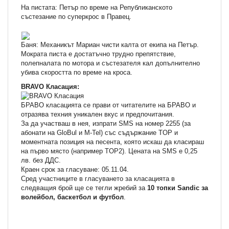
На пистата: Петър по време на Републиканското
състезание по суперкрос в Правец.
Баня: Механикът Мариан чисти калта от екипа на Петър.
Мократа писта е достатъчно трудно препятствие,
полепналата по мотора и състезателя кал допълнително
убива скоростта по време на кроса.
BRAVO Класация:
БРАВО класацията се прави от читателите на БРАВО и
отразява техния уникален вкус и предпочитания.
За да участваш в нея, изпрати SMS на номер 2255 (за
абонати на GloBul и M-Tel) със съдържание TOP и
моментната позиция на песента, която искаш да класираш
на първо място (например TOP2). Цената на SMS e 0,25
лв. без ДДС.
Краен срок за гласуване: 05.11.04.
Сред участниците в гласуването за класацията в
следващия брой ще се тегли жребий за
10 топки Sandic за
волейбол, баскетбол и футбол
.