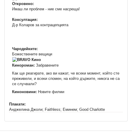
Откровено:
Имаш ли проблем - ние сме насреща!
Консултация:
Д-р Коларов за контрацепцията
Чародейките:
Божествените вещици
Кинороман:
Забравените
Как ще реагирате, ако ви кажат, че всеки момент, който сте
преживели, и всеки спомен, на който държите, никога не са
се случвали?
Киноновини:
Новите филми
Плакати:
Анджелина Джоли; Faithless; Еминем; Good Charlotte