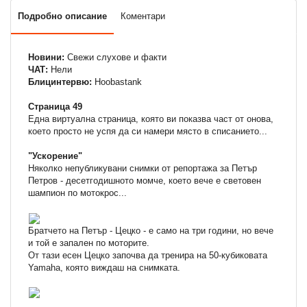
Подробно описание
Коментари
Новини:
Свежи слухове и факти
ЧАТ:
Нели
Блицинтервю:
Hoobastank
Страница 49
Една виртуална страница, която ви показва част от онова,
което просто не успя да си намери място в списанието...
"Ускорение"
Няколко непубликувани снимки от репортажа за Петър
Петров - десетгодишното момче, което вече е световен
шампион по мотокрос...
Братчето на Петър - Цецко - е само на три години, но вече
и той е запален по моторите.
От тази есен Цецко започва да тренира на 50-кубиковата
Yamaha, която виждаш на снимката.