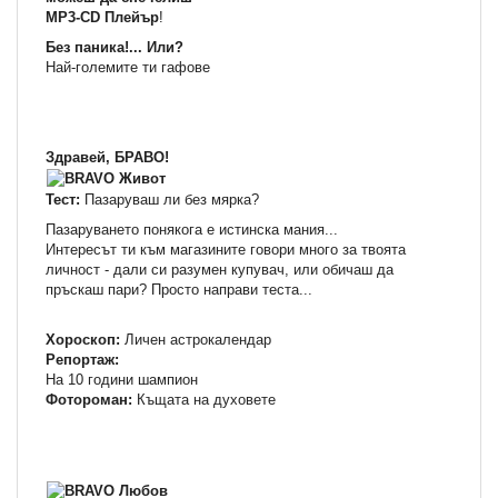
MP3-CD Плейър
!
Без паника!... Или?
Най-големите ти гафове
Здравей, БРАВО!
Тест:
Пазаруваш ли без мярка?
Пазаруването понякога е истинска мания...
Интересът ти към магазините говори много за твоята
личност - дали си разумен купувач, или обичаш да
пръскаш пари? Просто направи теста...
Хороскоп:
Личен астрокалендар
Репортаж:
На 10 години шампион
Фотороман:
Къщата на духовете