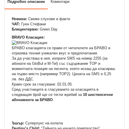
Подробно описание
Коментари
Новини:
Свежи слухове и факти
ЧАТ:
Гуен Стефани
Блицинтервю:
Green Day
BRAVO Класация:
БРАВО класацията се прави от читателите на БРАВО и
отразява техния уникален вкус и предпочитания.
За да участваш в нея, изпрати SMS на номер 2255 (за
абонати на GloBul и M-Tel) със съдържание TOP и
моментната позиция на песента, която искаш да класираш
на първо място (например TOP2). Цената на SMS e 0,25
лв. без ДДС.
Краен срок за гласуване: 02.01.05.
Сред участниците в гласуването за класацията в
следващия брой ще се тегли жребий за
10 шестмесечни
абонамента за БРАВО
.
Ъшър:
Суперлукс на колела
Destiny’s Child:
"Тайната на нашето приятелство"