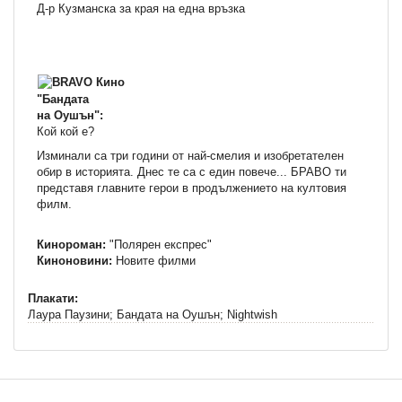
Д-р Кузманска за края на една връзка
"Бандата
на Оушън":
Кой кой е?
Изминали са три години от най-смелия и изобретателен
обир в историята. Днес те са с един повече... БРАВО ти
представя главните герои в продължението на култовия
филм.
Кинороман:
"Полярен експрес"
Киноновини:
Новите филми
Плакати:
Лаура Паузини; Бандата на Оушън; Nightwish