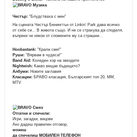
Честър:
"Блудстваха с мен"
На сцената Честър Бенингтън от Linkin’ Park дава всичко
от себе си... В живота също. И не се страхува да споделя,
въпреки че някои от спомените му са страшни...
Hoobastank:
"Крали сме!"
Руши:
"Вярвам в чудеса!"
Band Aid:
Коледен хор на звездите
Nightwish:
Какво вещае бъдещето?
Албуми:
Новите заглавия
Класации:
БРАВО класация, Българският топ 20, ММ,
МTV
Отгатни и спечели:
Игри, загадки, вицове
Ако дадеш правилен отговор,
можеш
да спечелиш МОБИЛЕН ТЕЛЕФОН