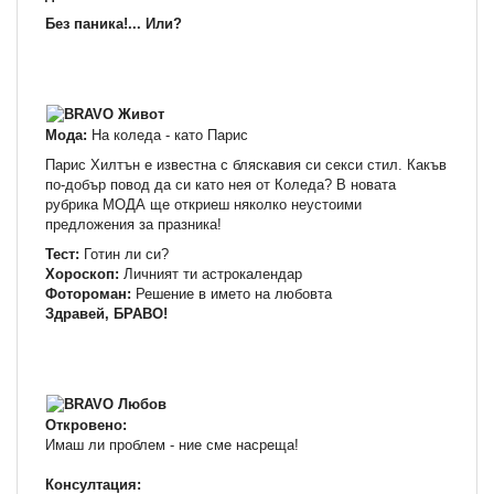
Без паника!... Или?
Мода:
На коледа - като Парис
Парис Хилтън е известна с бляскавия си секси стил. Какъв
по-добър повод да си като нея от Коледа? В новата
рубрика МОДА ще откриеш няколко неустоими
предложения за празника!
Тест:
Готин ли си?
Хороскоп:
Личният ти астрокалендар
Фотороман:
Решение в името на любовта
Здравей, БРАВО!
Откровено:
Имаш ли проблем - ние сме насреща!
Консултация: