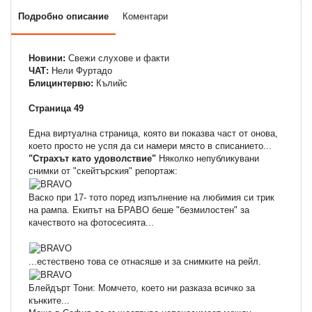
Подробно описание
Коментари
Новини:
Свежи слухове и факти
ЧАТ:
Нели Фуртадо
Блицинтервю:
Кълийс
Страница 49
Една виртуална страница, която ви показва част от онова,
което просто не успя да си намери място в списанието...
"Страхът като удоволствие"
Няколко непубликувани
снимки от "скейтърския" репортаж:
Васко при 17- тото поред изпълнение на любимия си трик
на рампа. Екипът на БРАВО беше "безмилостен" за
качеството на фотосесията...
...естествено това се отнасяше и за снимките на рейл.
Блейдърт Тони: Момчето, което ни разказа всичко за
кънките...