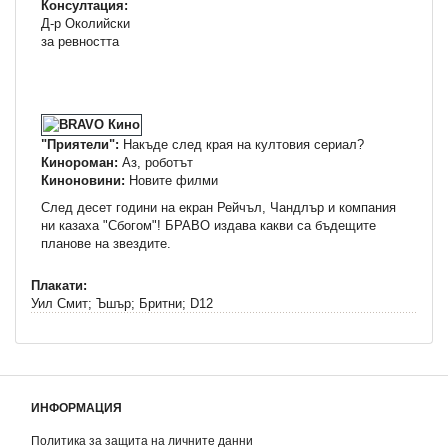
Консултация:
Д-р Околийски
за ревността
"Приятели":
Накъде след края на култовия сериал?
Кинороман:
Аз, роботът
Киноновини:
Новите филми
След десет години на екран Рейчъл, Чандлър и компания
ни казаха "Сбогом"! БРАВО издава какви са бъдещите
планове на звездите.
Плакати:
Уил Смит; Ъшър; Бритни; D12
ИНФОРМАЦИЯ
Политика за защита на личните данни