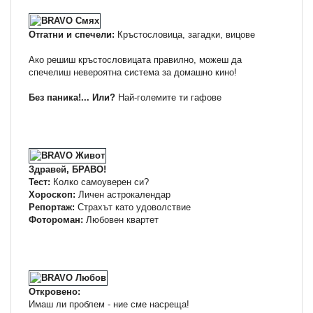
Отгатни и спечели:
Кръстословица, загадки, вицове
Ако решиш кръстословицата правилно, можеш да
спечелиш невероятна система за домашно кино!
Без паника!... Или?
Най-големите ти гафове
Здравей, БРАВО!
Тест:
Колко самоуверен си?
Хороскоп:
Личен астрокалендар
Репортаж:
Страхът като удоволствие
Фотороман:
Любовен квартет
Откровено:
Имаш ли проблем - ние сме насреща!