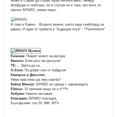
Може в София да съществува непоносимост между
блейдъри и скейтъри, но в случая не е така, ако вече си
прочел БРАВО, знаеш защо...
А това е Камен... Второто момче, което кара скейтборд на
рампа. И един от тримата в "бъдещия клуб" - "Различните"
Еминем:
Новият живот на рапъра
Бионсе:
Блясъкът ми доскуча!
ТЕ:
... Щяха да са...
О-Zone:
По-добри сме от Хайдучи!
Камерън и Джъстин:
Нима наистина ще има сватба?
Кайли Миноуг:
БРАВО на среща с чаровницата
Еймън:
10 причини защо не е з****к
Албуми:
Новите заглавия
Класации:
БРАВО класация,
Българският топ 20, ММ, МTV