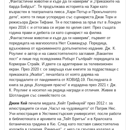
„Фантастични животни и къде да ги намерим“ и „Приказките на
барда Бийдъл“. Тя продължава историята на Хари като
възрастен в театралната пиеса „Хари Потър и Прокълнатото
дете“, която тя пише успоредно със сценариста Джак Торн и
режисьора Джон Тифани. Тя е поставена за пръв път в Лондон
през 2016 г. и оттогава се играе по целия свят. През същата
година прави и дебюта си като сценарист на филма
„Фантастични животни и къде да ги намерим“, първият от
поредицата на магизоолога Нют Скамандър. Поредица,
вдъхновена от едноименното допълнително издание. Дж. К.
Роулинг е автор и на самостоятелното заглавия „Вакантен
пост“ и пише под псевдонима Робърт Гълбрайт поредицата за
Корморан Страйк. И двете са адаптирани за телевизионен
екран. През 2020 г. се завръща към книгите за подрастващи с
приказката „Икабог“, печалбата от която дарява на
пострадалите от пандемията от КОВИД-19. Последната ѝ
книга за деца „Коледния прасчо“ е издадена през 2021 г. Дж.
К. Роулинг е носител на редица награди и отличия. Живее в
Шотландия със семейството си.
Джим Кей
печели медала „Кейт Грийнауей“ през 2012 г. за
илюстрациите си към „Часът на чудовището“ от Патрик Нес.
Учи илюстрация в Уестминстърския университет, после работи
в библиотеката и архивите на „Тейт Бритън“ и в Кралската
ботаническа градина в Кю. След като поставя самостоятелна
изложба в галерия „Ричмънд“, с него се свързва издател и