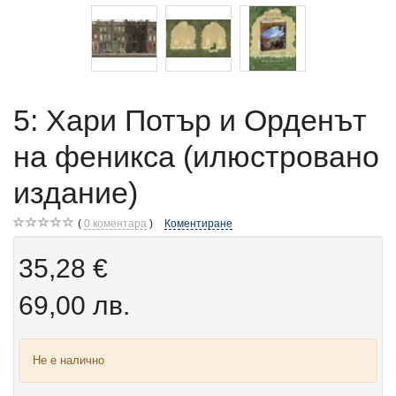
5: Хари Потър и Орденът
на феникса (илюстровано
издание)
0
коментара
Коментиране
35,28 €
69,00 лв.
Не е налично