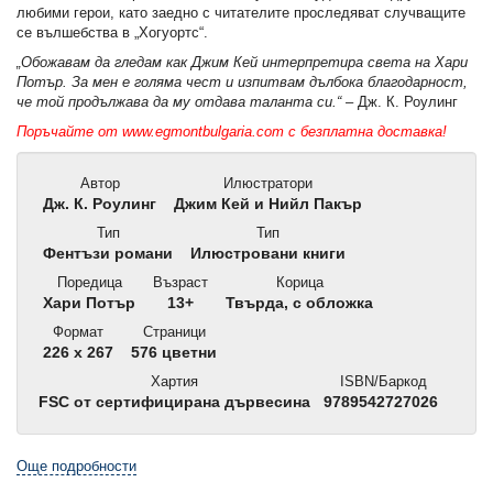
любими герои, като заедно с читателите проследяват случващите
се вълшебства в „Хогуортс“.
„Обожавам да гледам как Джим Кей интерпретира света на Хари
Потър. За мен е голяма чест и изпитвам дълбока благодарност,
че той продължава да му отдава таланта си.“
– Дж. К. Роулинг
Поръчайте от
www.egmontbulgaria.com
с безплатна доставка!
Автор
Илюстратори
Дж. К. Роулинг
Джим Кей и Нийл Пакър
Тип
Тип
Фентъзи романи
Илюстровани книги
Поредица
Възраст
Корица
Хари Потър
13+
Твърда, с обложка
Формат
Страници
226 x 267
576 цветни
Хартия
ISBN/Баркод
FSC от сертифицирана дървесина
9789542727026
Още подробности