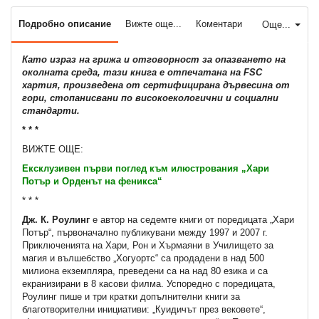
Подробно описание
Вижте още...
Коментари
Още...
Като израз на грижа и отговорност за опазването на
околната среда, тази книга е отпечатана на FSC
хартия, произведена от сертифицирана дървесина от
гори, стопанисвани по високоекологични и социални
стандарти.
* * *
ВИЖТЕ ОЩЕ:
Ексклузивен първи поглед към илюстрования „Хари
Потър и Орденът на феникса“
* * *
Дж. К. Роулинг
е автор на седемте книги от поредицата „Хари
Потър“, първоначално публикувани между 1997 и 2007 г.
Приключенията на Хари, Рон и Хърмаяни в Училището за
магия и вълшебство „Хогуортс“ са продадени в над 500
милиона екземпляра, преведени са на над 80 езика и са
екранизирани в 8 касови филма. Успоредно с поредицата,
Роулинг пише и три кратки допълнителни книги за
благотворителни инициативи: „Куидичът през вековете“,