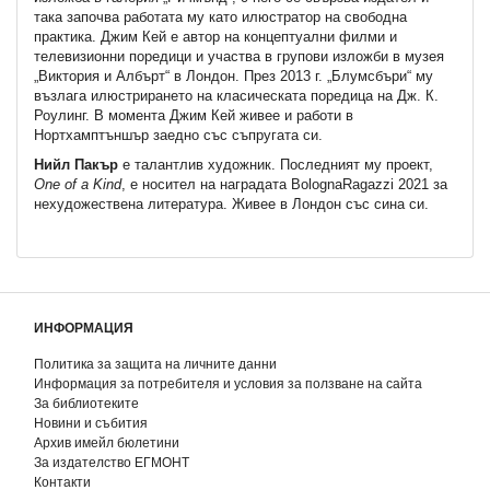
така започва работата му като илюстратор на свободна
практика. Джим Кей е автор на концептуални филми и
телевизион­ни поредици и участва в групови изложби в музея
„Виктория и Албърт“ в Лондон. През 2013 г. „Блумсбъри“ му
възлага илюстрирането на класическата поредица на Дж. К.
Роулинг. В момента Джим Кей живее и работи в
Нортхамптъншър заедно със съпругата си.
Нийл Пакър
е талантлив художник. Последният му проект,
One of a Kind
, е носител на наградата BolognaRagazzi 2021 за
нехудожествена литература. Живее в Лондон със сина си.
ИНФОРМАЦИЯ
Политика за защита на личните данни
Информация за потребителя и условия за ползване на сайта
За библиотеките
Новини и събития
Архив имейл бюлетини
За издателство ЕГМОНТ
Контакти