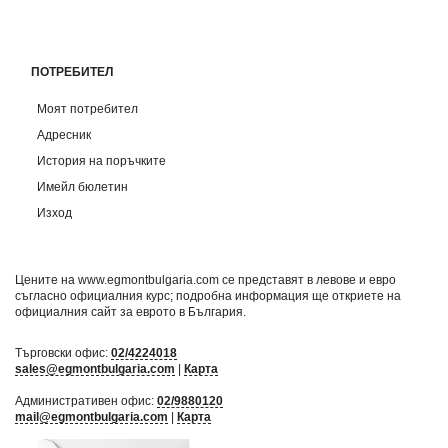
ПОТРЕБИТЕЛ
Моят потребител
Адресник
История на поръчките
Имейл бюлетин
Изход
Цените на www.egmontbulgaria.com се представят в левове и евро
съгласно официалния курс; подробна информация ще откриете на
официалния сайт за еврото в България
.
Търговски офис:
02/4224018
sales@egmontbulgaria.com
|
Карта
Административен офис:
02/9880120
mail@egmontbulgaria.com
|
Карта