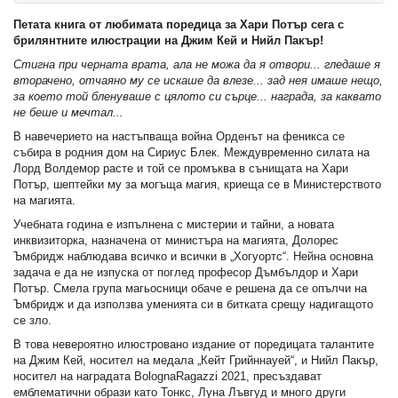
Петата книга от любимата поредица за Хари Потър сега с
брилянтните илюстрации на Джим Кей и Нийл Пакър!
Стигна при черната врата, ала не можа да я отвори... гледаше я
вторачено, отчаяно му се искаше да влезе... зад нея имаше нещо,
за което той бленуваше с цялото си сърце... награда, за каквато
не беше и мечтал...
В навечерието на настъпваща война Орденът на феникса се
събира в родния дом на Сириус Блек. Междувременно силата на
Лорд Волдемор расте и той се промъква в сънищата на Хари
Потър, шептейки му за могъща магия, криеща се в Министерството
на магията.
Учебната година е изпълнена с мистерии и тайни, а новата
инквизиторка, назначена от министъра на магията, Долорес
Ъмбридж наблюдава всичко и всички в „Хогуортс“. Нейна основна
задача е да не изпуска от поглед професор Дъмбълдор и Хари
Потър. Смела група магьосници обаче е решена да се опълчи на
Ъмбридж и да използва уменията си в битката срещу надигащото
се зло.
В това невероятно илюстровано издание от поредицата талантите
на Джим Кей, носител на медала „Кейт Грийннауей“, и Нийл Пакър,
носител на наградата BolognaRagazzi 2021, пресъздават
емблематични образи като Тонкс, Луна Лъвгуд и много други