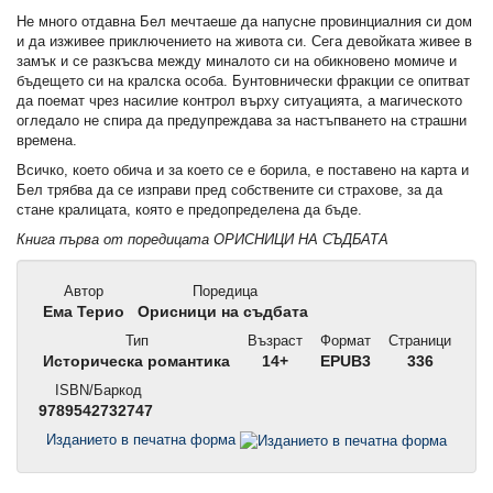
Не много отдавна Бел мечтаеше да напусне провинциалния си дом
и да изживее приключението на живота си. Сега девойката живее в
замък и се разкъсва между миналото си на обикновено момиче и
бъдещето си на кралска особа. Бунтовнически фракции се опитват
да поемат чрез насилие контрол върху ситуацията, а магическото
огледало не спира да предупреждава за настъпването на страшни
времена.
Всичко, което обича и за което се е борила, е поставено на карта и
Бел трябва да се изправи пред собствените си страхове, за да
стане кралицата, която е предопределена да бъде.
Книга първа от поредицата ОРИСНИЦИ НА СЪДБАТА
Автор
Поредица
Ема Терио
Орисници на съдбата
Тип
Възраст
Формат
Страници
Историческа романтика
14+
EPUB3
336
ISBN/Баркод
9789542732747
Изданието в печатна форма