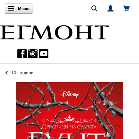
Включи навигацията
Меню
13+ години