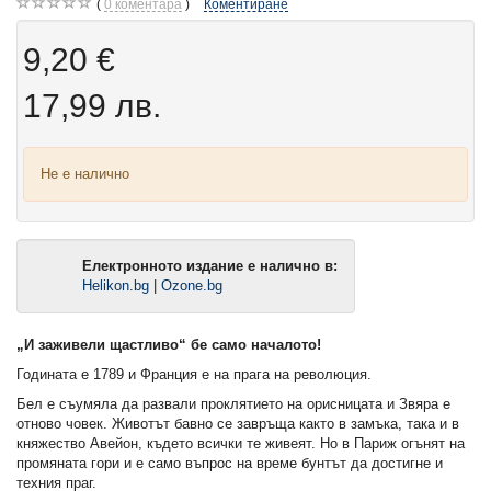
0
коментара
Коментиране
9,20 €
17,99 лв.
Не е налично
Електронното издание е налично в:
Helikon.bg
|
Ozone.bg
„И заживели щастливо“ бе само началото!
Годината е 1789 и Франция е на прага на революция.
Бел е съумяла да развали проклятието на орисницата и Звяра е
отново човек. Животът бавно се завръща както в замъка, така и в
княжество Авейон, където всички те живеят. Но в Париж огънят на
промяната гори и е само въпрос на време бунтът да достигне и
техния праг.