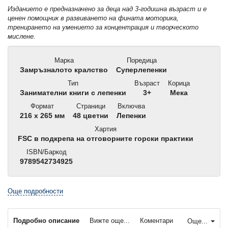
Изданието е предназначено за деца над 3-годишна възраст и е
ценен помощник в развиването на фината моторика,
тренирането на умението за концентрация и творческото
мислене.
Марка
Поредица
Замръзналото кралство
Суперлепенки
Тип
Възраст
Корица
Занимателни книги с лепенки
3+
Мека
Формат
Страници
Включва
216 x 265 мм
48 цветни
Лепенки
Хартия
FSC в подкрепа на отговорните горски практики
ISBN/Баркод
9789542734925
Още подробности
Подробно описание
Вижте още...
Коментари
Още...