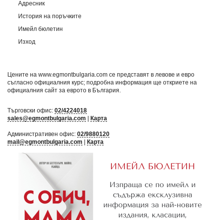
Адресник
История на поръчките
Имейл бюлетин
Изход
Цените на www.egmontbulgaria.com се представят в левове и евро
съгласно официалния курс; подробна информация ще откриете на
официалния сайт за еврото в България
.
Търговски офис:
02/4224018
sales@egmontbulgaria.com
|
Карта
Административен офис:
02/9880120
mail@egmontbulgaria.com
|
Карта