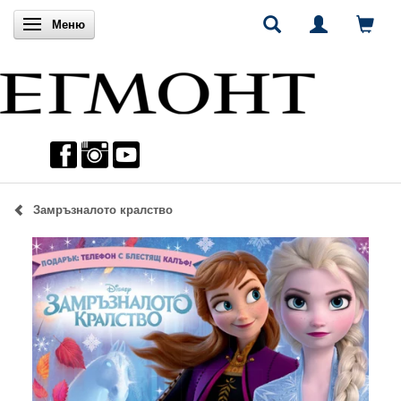
Включи навигацията
Меню
Замръзналото кралство