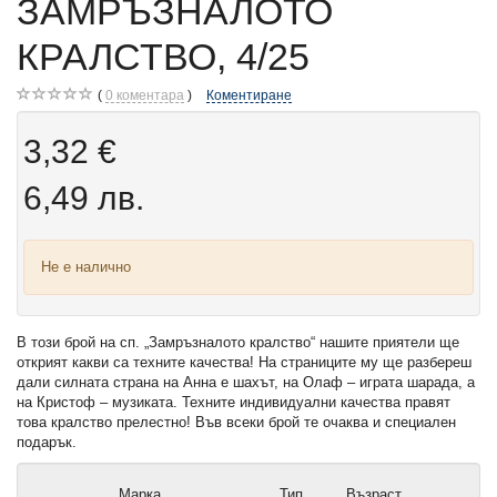
ЗАМРЪЗНАЛОТО
КРАЛСТВО, 4/25
0
коментара
Коментиране
3,32 €
6,49 лв.
Не е налично
В този брой на сп. „Замръзналото кралство“ нашите приятели ще
открият какви са техните качества! На страниците му ще разбереш
дали силната страна на Анна е шахът, на Олаф – играта шарада, а
на Кристоф – музиката. Техните индивидуални качества правят
това кралство прелестно! Във всеки брой те очаква и специален
подарък.
Марка
Тип
Възраст