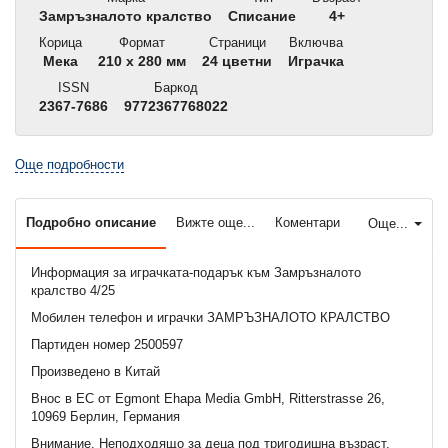
Замръзналото кралство
Списание
4+
Корица
Формат
Страници
Включва
Мека
210 x 280 мм
24 цветни
Играчка
ISSN
Баркод
2367-7686
9772367768022
Още подробности
Подробно описание
Вижте още...
Коментари
Още...
Информация за играчката-подарък към Замръзналото
кралство 4/25
Мобилен телефон и играчки ЗАМРЪЗНАЛОТО КРАЛСТВО
Партиден номер 2500597
Произведено в Китай
Внос в ЕС от Egmont Ehapa Media GmbH, Ritterstrasse 26,
10969 Берлин, Германия
Внимание. Неподходящo за деца под тригодишна възраст.