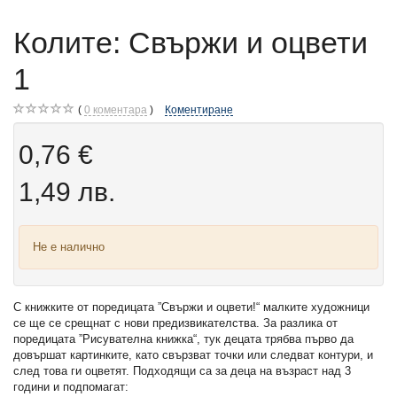
Колите: Свържи и оцвети
1
0
коментара
Коментиране
0,76 €
1,49 лв.
Не е налично
С книжките от поредицата ”Свържи и оцвети!“ малките художници
се ще се срещнат с нови предизвикателства. За разлика от
поредицата ”Рисувателна книжка“, тук децата трябва първо да
довършат картинките, като свързват точки или следват контури, и
след това ги оцветят. Подходящи са за деца на възраст над 3
години и подпомагат: