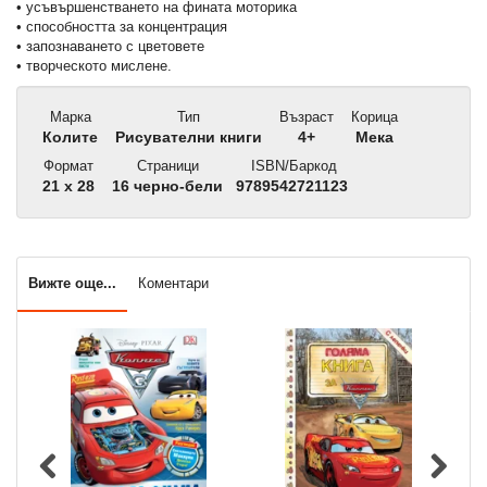
• усъвършенстването на фината моторика
• способността за концентрация
• запознаването с цветовете
• творческото мислене.
Марка
Тип
Възраст
Корица
Колите
Рисувателни книги
4+
Мека
Формат
Страници
ISBN/Баркод
21 x 28
16 черно-бели
9789542721123
Вижте още...
Коментари