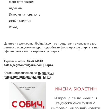
Моят потребител
Адресник
История на поръчките
Имейл бюлетин
Изход
Цените на www.egmontbulgaria.com се представят в левове и евро
съгласно официалния курс; подробна информация ще откриете на
официалния сайт за еврото в България
.
Търговски офис:
02/4224018
sales@egmontbulgaria.com
|
Карта
Административен офис:
02/9880120
mail@egmontbulgaria.com
|
Карта