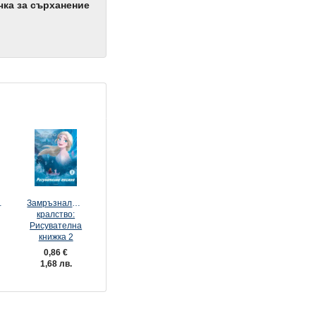
чка за сърханение
то
Замръзналото
кралство:
Рисувателна
книжка 2
0,86 €
1,68 лв.