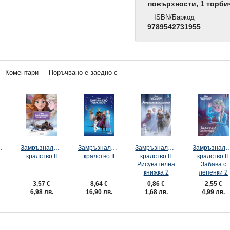
повърхности, 1 торби
ISBN/Баркод
9789542731955
Коментари
Поръчвано е заедно с
то
Замръзналото
Замръзналото
Замръзналото
Замръзнало
кралство ІІ
кралство ІІ
кралство ІІ:
кралство ІІ:
Рисувателна
Забава с
книжка 2
лепенки 2
3,57 €
8,64 €
0,86 €
2,55 €
6,98 лв.
16,90 лв.
1,68 лв.
4,99 лв.