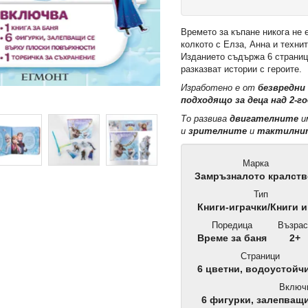
Времето за къпане никога не 
колкото с Елза, Анна и техни
Изданието съдържа 6 страниц
разказват истории с героите.
Изработено е от
безвредни
подходящо за деца над 2-г
То развива
двигателните
и
и
зрителните
и
тактилни
Марка
Замръзналото кралст
Тип
Книги-играчки/Книги и
Поредица
Възрас
Време за баня
2+
Страници
6 цветни, водоустойч
Включ
6 фигурки, залепващи