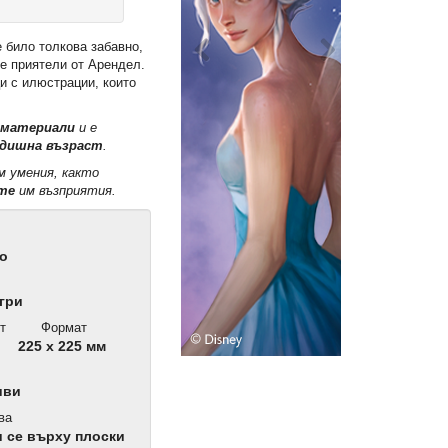
е било толкова забавно,
те приятели от Арендел.
и с илюстрации, които
 материали
и е
одишна възраст
.
м умения, както
те
им възприятия.
во
гри
т
Формат
225 x 225 мм
иви
ва
 се върху плоски