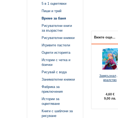
5 в 1 оцветявки
Пиши и трий
Време за баня
Рисувателни книги
за възрастни
Вижте още...
Рисувателни книжки
Игривите пастели
Оцвети историята
Истории с четка и
боички
Рисувай с вода
Замръзнало
Занимателни книжки
кралство
Фабрика за
приключения
4,60 €
9,00 лв.
Истории за
оцветяване
Книги с шаблони за
рисуване