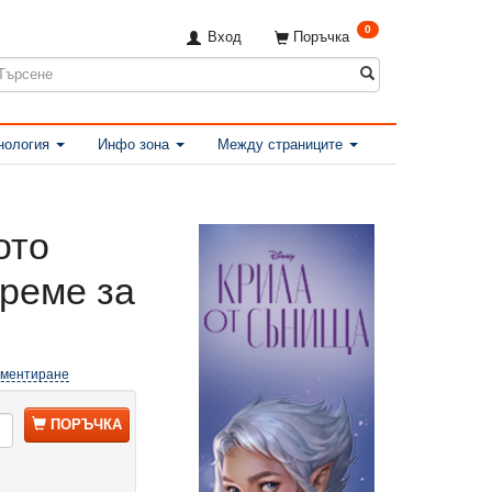
0
Вход
Поръчка
нология
Инфо зона
Между страниците
ото
Време за
оментиране
ПОРЪЧКА