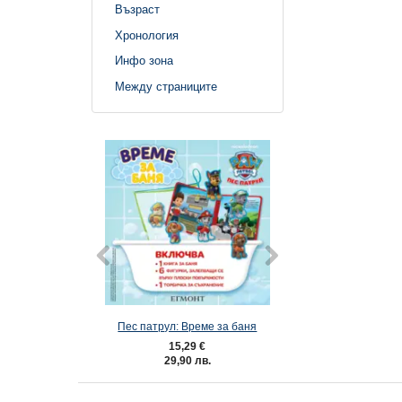
Възраст
Хронология
Инфо зона
Между страниците
Пес патрул: Време за баня
Цар Лъв: Време 
15,29 €
15,29 €
29,90 лв.
29,90 лв