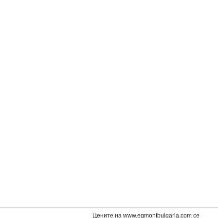
за баня
Принцеса: Време за баня
Спайди: Време за 
15,29 €
15,29 €
.
29,90 лв.
29,90 лв.
Цените на www.egmontbulgaria.com се