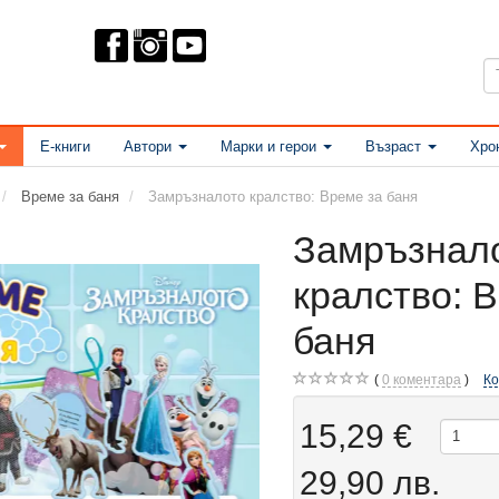
Е-книги
Автори
Марки и герои
Възраст
Хро
Време за баня
Замръзналото кралство: Време за баня
Замръзнал
кралство: 
баня
0
коментара
К
15,29 €
29,90 лв.