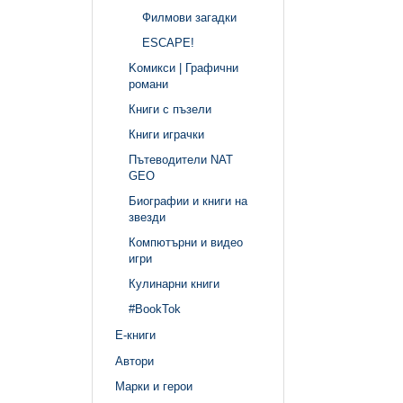
Филмови загадки
ЕSCAPE!
Kомикси | Графични
романи
Книги с пъзели
Книги играчки
Пътеводители NAT
GEO
Биографии и книги на
звезди
Компютърни и видео
игри
Кулинарни книги
#BookTok
Е-книги
Автори
Марки и герои