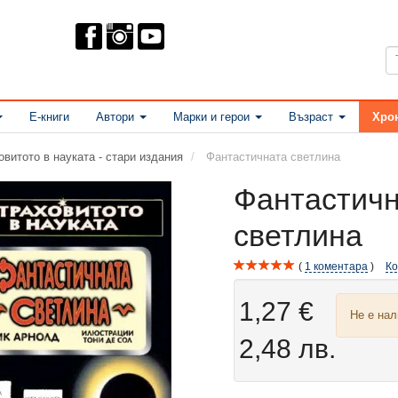
Е-книги
Автори
Марки и герои
Възраст
Хро
овитото в науката - стари издания
Фантастичната светлина
Фантастич
светлина
1
коментара
К
1,27 €
Не е на
2,48 лв.