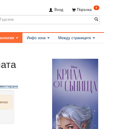
0
Вход
Поръчка
нология
Инфо зона
Между страниците
ната
оментиране
лично