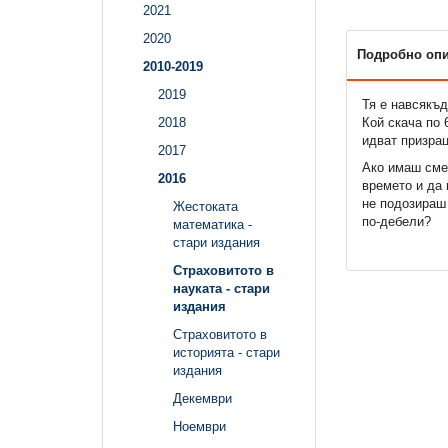
2021
2020
Подробно оп
2010-2019
2019
Тя е навсякъд
Кой скача по 
2018
идват призрац
2017
Ако имаш сме
2016
времето и да
не подозираш
Жестоката
по-дебели?
математика -
стари издания
Страховитото в
науката - стари
издания
Страховитото в
историята - стари
издания
Декември
Ноември