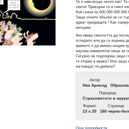
Тя е навсякъде около нас! Тя
света! Превърни се в смел из
Кой скача по 600 000 000 000 
Защо очните ябълки не се тъ
идват призраците * Как лазер
изпържи.
Ако имаш смелостта да погле
огледало или да се върнеш д
времето и да минеш нощем пр
научиш невероятни неща за с
Сигурно не подозираш защо 
те открие в мрака? Или защо 
изглеждат по-дебели?
Автор
Ник Арнолд
Образова
Поредица
Страховитото в наука
Формат
Страници
13 x 20
160 черно-бе
Още подробности