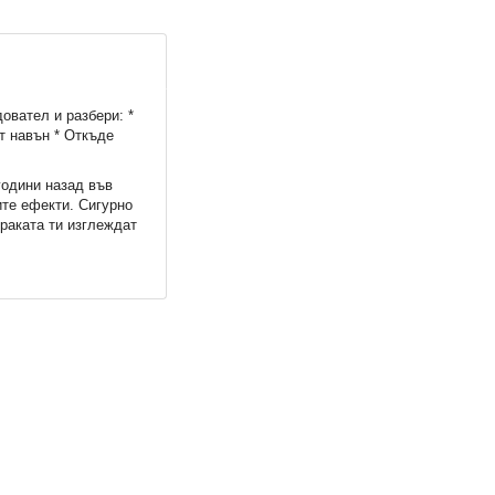
овател и разбери: *
т навън * Откъде
години назад във
те ефекти. Сигурно
раката ти изглеждат