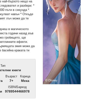
 е най-бързото нещо на
следовател и разбери: *
000 пъти в секунда *
ркулват навън * Откъде
ният лъч може да те
днеш в магическото
веста години назад във
ез гробището, ще
ветлинните ефекти.
гърмящата змия може да
в басейна краката ти
Тип
телни книги
Възраст
Корица
та
7+
Мека
ISBN/Баркод
ли
9789544466978