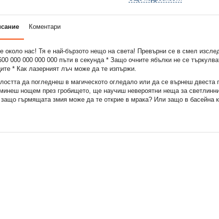
исание
Коментари
е около нас! Тя е най-бързото нещо на света! Превърни се в смел изслед
600 000 000 000 000 пъти в секунда * Защо очните ябълки не се търкулва
ите * Как лазерният лъч може да те изпържи.
лостта да погледнеш в магическото огледало или да се върнеш двеста 
 минеш нощем през гробището, ще научиш невероятни неща за светлинни
 защо гърмящата змия може да те открие в мрака? Или защо в басейна к