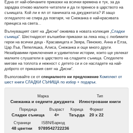
Една от най-обичаните приказки на всички времена е тук, за да
зарадва отново малките читатели и да ги пренесе в царството на
сънищата. Кой ли е ял от паничката на джуджетата? И защо
огледалото не спира да повтаря, че Снежанка е най-красивата
принцеса на света...
Вълнуващият свят на „Дисни“ оживява в новата колекция „
Сладки
сънища
“. Шестнадесет вълшебни приказки за лека нощ с любимите
герои на всички деца - Красавицата и Звяра, Пинокио, Анна и Елза,
Цар Лъв, Пепеляшка, Алиса, Снежанка и още много други.
Незабравими приключения и удивителни истории, които ще увлекат
малките слушатели в царството на сладките сънища. Споделете
мигове на топлота и нежност с детето си и се насладете на най-
доброто от приказния свят на „Дисни“.
Възползвайте се от
специалното ни предложение
Комплект от
шест книги СЛАДКИ СЪНИЩА по избор + подарък.
Марка
Тип
Снежанка и седемте джуджета
Илюстровани книги
Поредица
Възраст
Корица
Формат
Сладки сънища
4+
Твърда
20 x 22
Страници
ISBN/Баркод
48 цветни
9789542722236