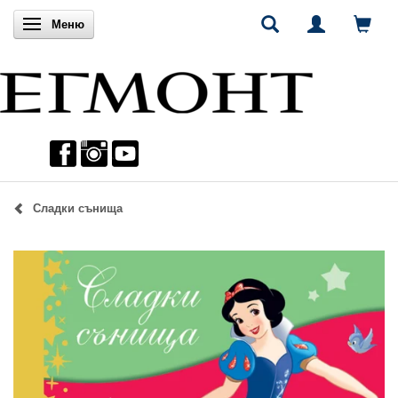
Включи навигацията
Меню
Сладки сънища