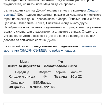
трудностите, но някой иска Маугли да се провали.
Вълнуващият свят на „Дисни“ оживява в новата колекция „
Сладки
сънища
“. Шестнадесет вълшебни приказки за лека нощ с любимите
герои на всички деца - Красавицата и Звяра, Пинокио, Анна и Елза,
Цар Лъв, Пепеляшка, Алиса, Снежанка и още много други.
Незабравими приключения и удивителни истории, които ще увлекат
малките слушатели в царството на сладките сънища. Споделете
мигове на топлота и нежност с детето си и се насладете на най-
доброто от приказния свят на „Дисни“.
Възползвайте се от
специалното ни предложение
Комплект от
шест книги СЛАДКИ СЪНИЩА по избор + подарък.
Марка
Тип
Книга за джунглата
Илюстровани книги
Поредица
Възраст
Корица
Формат
Сладки сънища
4+
Твърда
20 x 22
Страници
ISBN/Баркод
48 цветни
9789542722168