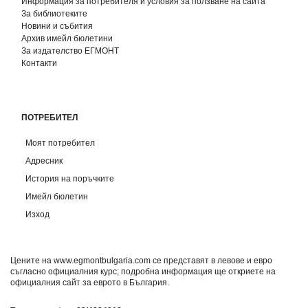
Информация за потребителя и условия за ползване на сайта
За библиотеките
Новини и събития
Архив имейл бюлетини
За издателство ЕГМОНТ
Контакти
ПОТРЕБИТЕЛ
Моят потребител
Адресник
История на поръчките
Имейл бюлетин
Изход
Цените на www.egmontbulgaria.com се представят в левове и евро
съгласно официалния курс; подробна информация ще откриете на
официалния сайт за еврото в България
.