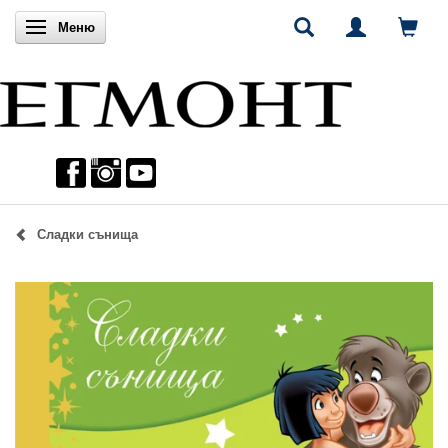
Включи навигацията
Меню
Сладки сънища