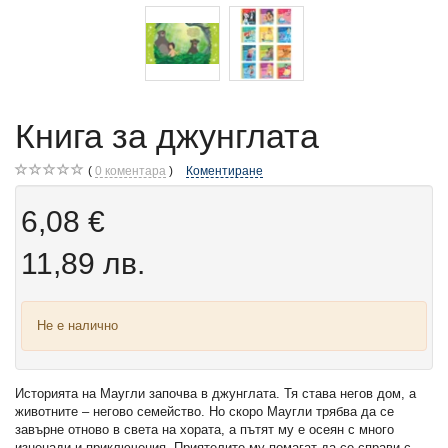
Книга за джунглата
0
коментара
Коментиране
6,08 €
11,89 лв.
Не е налично
Историята на Маугли започва в джунглата. Тя става негов дом, а
животните – негово семейство. Но скоро Маугли трябва да се
завърне отново в света на хората, а пътят му е осеян с много
изненади и приключения. Приятелите му помагат да се справи с