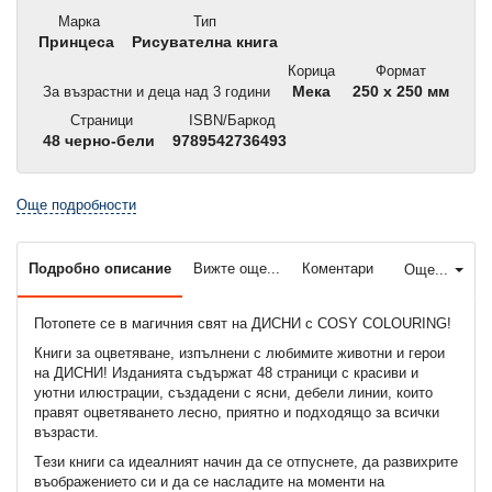
Марка
Тип
Принцеса
Рисувателна книга
Корица
Формат
За възрастни и деца над 3 години
Мека
250 x 250 мм
Страници
ISBN/Баркод
48 черно-бели
9789542736493
Още подробности
Подробно описание
Вижте още...
Коментари
Още...
Потопете се в магичния свят на ДИСНИ с COSY COLOURING!
Книги за оцветяване, изпълнени с любимите животни и герои
на ДИСНИ! Изданията съдържат 48 страници с красиви и
уютни илюстрации, създадени с ясни, дебели линии, които
правят оцветяването лесно, приятно и подходящо за всички
възрасти.
Тeзи книги са идеалният начин да се отпуснете, да развихрите
въображението си и да се насладите на моменти на