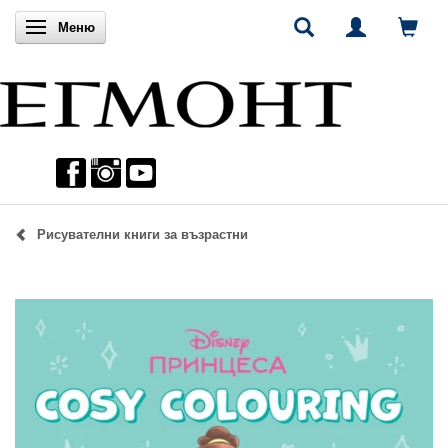
Включи навигацията
Меню
Рисувателни книги за възрастни