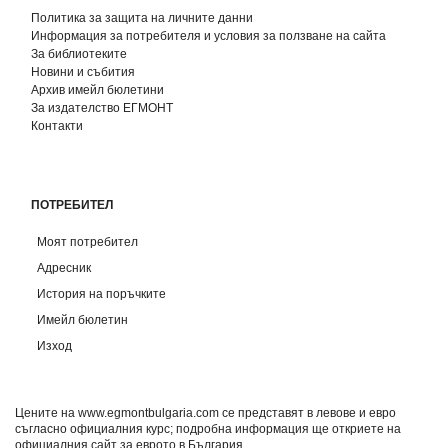
Политика за защита на личните данни
Информация за потребителя и условия за ползване на сайта
За библиотеките
Новини и събития
Архив имейл бюлетини
За издателство ЕГМОНТ
Контакти
ПОТРЕБИТЕЛ
Моят потребител
Адресник
История на поръчките
Имейл бюлетин
Изход
Цените на www.egmontbulgaria.com се представят в левове и евро
съгласно официалния курс; подробна информация ще откриете на
официалния сайт за еврото в България
.