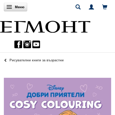
Включи навигацията
Меню
Рисувателни книги за възрастни