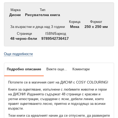
Марка
Тип
Дисни
Рисувателна книга
Корица
Формат
За възрастни и деца над 3 години
Мека
250 x 250 мм
Страници
ISBN/Баркод
48 черно-бели
9789542736417
Още подробности
Подробно описание
Вижте още...
Коментари
Потопете се в магичния свят на ДИСНИ с COSY COLOURING!
Книги за оцветяване, изпълнени с любимите животни и герои
на ДИСНИ! Изданията съдържат 48 страници с красиви и
уютни илюстрации, създадени с ясни, дебели линии, които
правят оцветяването лесно, приятно и подходящо за всички
възрасти.
Тeзи книги са идеалният начин да се отпуснете, да развихрите