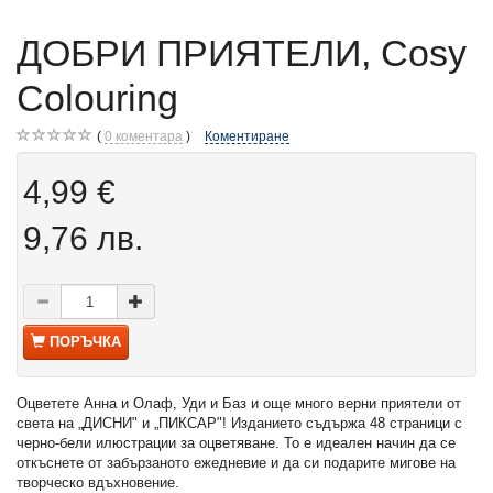
ДОБРИ ПРИЯТЕЛИ, Cosy
Colouring
0
коментара
Коментиране
4,99 €
9,76 лв.
ПОРЪЧКА
Оцветете Анна и Олаф, Уди и Баз и още много верни приятели от
света на „ДИСНИ" и „ПИКСАР"! Изданието съдържа 48 страници с
черно-бели илюстрации за оцветяване. То е идеален начин да се
откъснете от забързаното ежедневие и да си подарите мигове на
творческо вдъхновение.