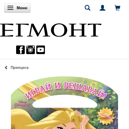
Включи навигацията
Меню
Принцеса