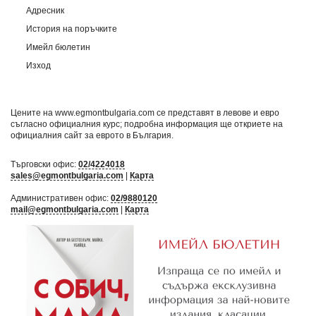
Адресник
История на поръчките
Имейл бюлетин
Изход
Цените на www.egmontbulgaria.com се представят в левове и евро
съгласно официалния курс; подробна информация ще откриете на
официалния сайт за еврото в България
.
Търговски офис:
02/4224018
sales@egmontbulgaria.com
|
Карта
Административен офис:
02/9880120
mail@egmontbulgaria.com
|
Карта