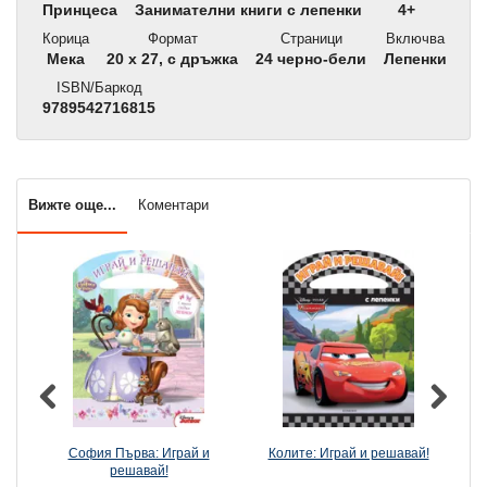
Принцеса
Занимателни книги с лепенки
4+
Корица
Формат
Страници
Включва
Мека
20 x 27, с дръжка
24 черно-бели
Лепенки
ISBN/Баркод
9789542716815
Вижте още...
Коментари
София Първа: Играй и
Колите: Играй и решавай!
решавай!