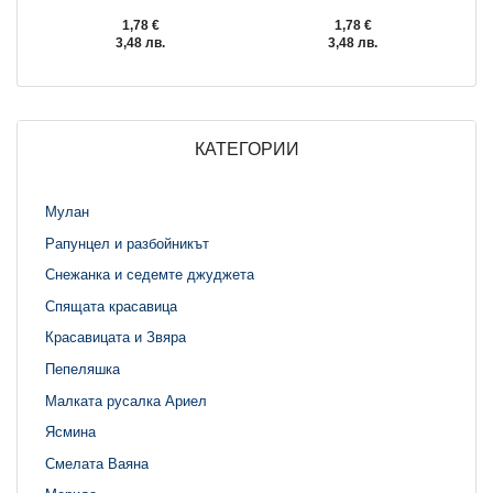
1,78 €
1,78 €
3,48 лв.
3,48 лв.
КАТЕГОРИИ
Мулан
Рапунцел и разбойникът
Снежанка и седемте джуджета
Спящата красавица
Красавицата и Звяра
Пепеляшка
Малката русалка Ариел
Ясмина
Смелата Ваяна