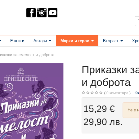
Е-книги
Автори
Марки и герои
Възраст
Хро
иказки за смелост и доброта
Приказки з
и доброта
0
коментара
К
15,29 €
Не е 
29,90 лв.