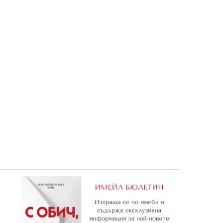
СА,
Игривите пастели: Принцеса,
Списание ПРИНЦЕСА, 5/
/26
кн. 3
7,50 €
3,50 €
14,67 лв.
6,85 лв.
е