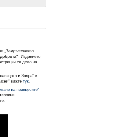
т „Замръзналото
 доброта“
. Изданието
юстрации са дело на
савицата и Звяра“ е
Дисни“ вижте
тук
.
уване на принцесите“
 героини
те.