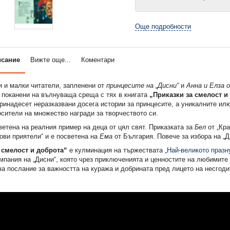
Още подробности
исание
Вижте още...
Коментари
и и малки читатели, запленени от
принцесите на „Дисни“
и
Анна
и Елза
о
а поканени на вълнуваща среща с тях в книгата
„Приказки за смелост и
инадесет неразказвани досега истории за принцесите, а уникалните ил
сители на множество награди за творчеството си.
ветена на реалния пример на деца от цял свят. Приказката за
Бел
от „Кра
ови приятели“ и е посветена на
Ема
от България. Повече за избора на „
 смелост и доброта“
е кулминация на тържествата
„Най-великото празн
мпания на „Дисни“, която чрез приключенията и ценностите на любимите
а послание за важността на куража и добрината пред лицето на несгоди