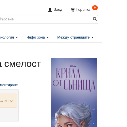
0
Вход
Поръчка
нология
Инфо зона
Между страниците
а смелост
оментиране
налично