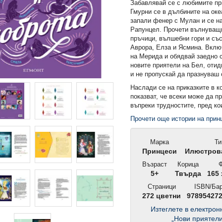
Забавлявай се с любимите пр
Гмурни се в дълбините на оке
запали фенер с Мулан и се н
Рапунцел. Прочети вълнуващи
пръчици, вълшебни гори и със
Аврора, Елза и Ясмина. Вклю
на Мерида и обядвай заедно с
новите приятели на Бел, оти
и не пропускай да празнуваш 
Наслади се на приказките в к
показват, че всеки може да п
въпреки трудностите, пред ко
Прочети още истории на прин
Марка
Ти
Принцеси
Илюстрова
Възраст
Корица
Ф
5+
Твърда
165 
Страници
ISBN/Ба
272 цветни
97895427
Изтеглете в електро
„Нови приятели