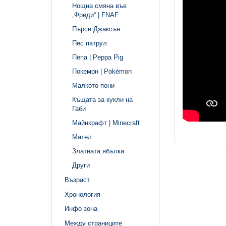
Нощна смяна във
„Фреди“ | FNAF
Пърси Джаксън
Пес патрул
Пепа | Peppa Pig
Покемон | Pokémon
Малкото пони
Къщата за кукли на
Габи
Майнкрафт | Minecraft
Мател
Златната ябълка
Други
Възраст
Хронология
Инфо зона
Между страниците