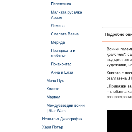
Пепеляшка
Малката русалка
Ариел
Ясмина
Смелата Ваяна
Подробно оп
Мерида
Всички голем
Принцесата и
кралство“
, с
жабокът
съдържа четир
Покахонтас
художници, но
Анна и Елза
Книгата е пос
озаглавена „Н
Мечо Пух
„Приказки за
Колите
– глобална ка
разпространяв
Марвел
Междузвездни войни
| Star Wars
Нешънъл Джиографик
Хари Потър