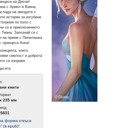
инцеси на Дисни!
ана с Ариел и Ваяна,
аслади на звездите с
те истории за изгубени
тезания по поло с
чи се в приключението
 Тиана. Запознай се с
ди на прием с Пепеляшка
с принцеса Анна!
олекцията, които
рояви смелост и доброта
ито се изправя.
цесите.
п
ни книги
ормат
x 235 мм
ркод
25831
нна форма откъсa
“ (в epub)!