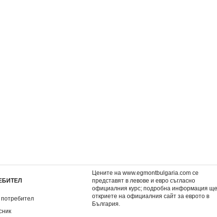
ва забава
Истории с четка и боички:
Списание ПРИНЦЕ
Принцеса, кн. 2
специален брой 3
7,50 €
3,90 €
14,67 лв.
7,63 лв.
Цените на www.egmontbulgaria.com се
ЕБИТЕЛ
представят в левове и евро съгласно
официалния курс; подробна информация щ
откриете на
официалния сайт за еврото в
 потребител
България
.
сник