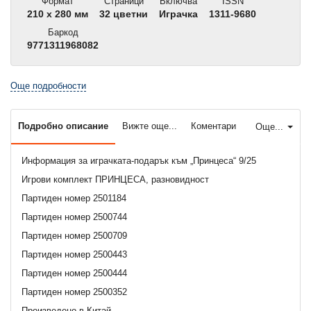
Формат
Страници
Включва
ISSN
210 x 280 мм
32 цветни
Играчка
1311-9680
Баркод
9771311968082
Още подробности
Подробно описание
Вижте още...
Коментари
Още...
Информация за играчката-подарък към „Принцеса“ 9/25
Игрови комплект ПРИНЦЕСА, разновидност
Партиден номер 2501184
Партиден номер 2500744
Партиден номер 2500709
Партиден номер 2500443
Партиден номер 2500444
Партиден номер 2500352
Произведено в Китай