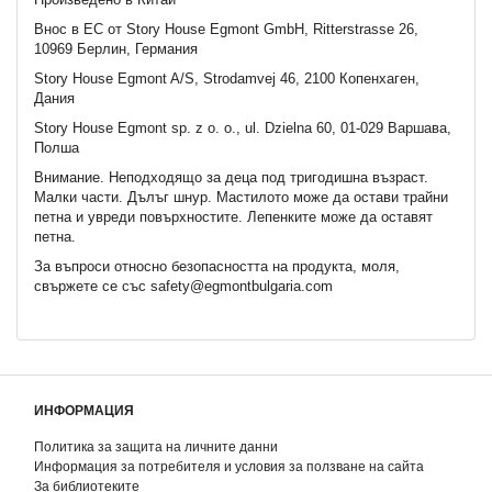
Внос в ЕС от Story House Egmont GmbH, Ritterstrasse 26,
10969 Берлин, Германия
Story House Egmont A/S, Strodamvej 46, 2100 Копенхаген,
Дания
Story House Egmont sp. z o. o., ul. Dzielna 60, 01-029 Варшава,
Полша
Внимание. Неподходящo за деца под тригодишна възраст.
Малки части. Дълъг шнур. Мастилото може да остави трайни
петна и увреди повърхностите. Лепенките може да оставят
петна.
За въпроси относно безопасността на продукта, моля,
свържете се със safety@egmontbulgaria.com
ИНФОРМАЦИЯ
Политика за защита на личните данни
Информация за потребителя и условия за ползване на сайта
За библиотеките