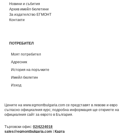
Новини и събития
Архив имейл бюлетини
За издателство ЕГМОНТ
Контакти
ПОТРЕБИТЕЛ
Моят потребител
Адресник
История на поръчките
Имейл бюлетин
Изход
Цените на www.egmontbulgaria.com се представят в левове и евро
съгласно официалния курс; подробна информация ще откриете на
официалния сайт за еврото в България
.
Търговски офис:
02/4224018
sales@egmontbulgaria.com
|
Карта