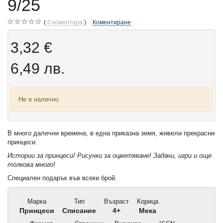
9/25
0
коментара
Коментиране
3,32 €
6,49 лв.
Не е налично
В много далечни времена, в една приказна земя, живели прекрасни
принцеси.
Истории за принцеси! Рисунки за оцветяване! Задачи, игри и още
толкова много!
Специален подарък във всеки брой.
Марка
Тип
Възраст
Корица
Принцеси
Списание
4+
Мека