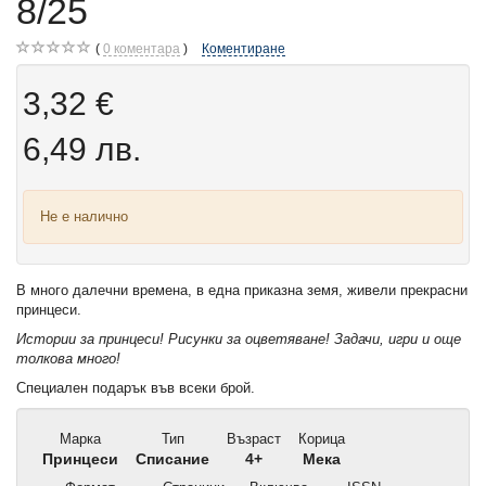
8/25
0
коментара
Коментиране
3,32 €
6,49 лв.
Не е налично
В много далечни времена, в една приказна земя, живели прекрасни
принцеси.
Истории за принцеси! Рисунки за оцветяване! Задачи, игри и още
толкова много!
Специален подарък във всеки брой.
Марка
Тип
Възраст
Корица
Принцеси
Списание
4+
Мека