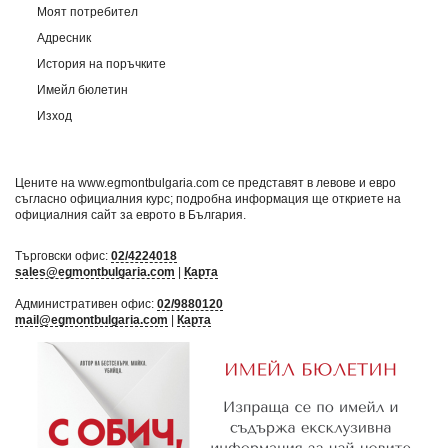
Моят потребител
Адресник
История на поръчките
Имейл бюлетин
Изход
Цените на www.egmontbulgaria.com се представят в левове и евро
съгласно официалния курс; подробна информация ще откриете на
официалния сайт за еврото в България
.
Търговски офис:
02/4224018
sales@egmontbulgaria.com
|
Карта
Административен офис:
02/9880120
mail@egmontbulgaria.com
|
Карта