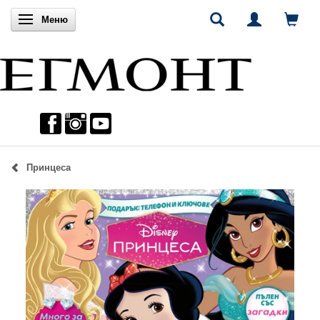
Включи навигацията
Меню
Принцеса