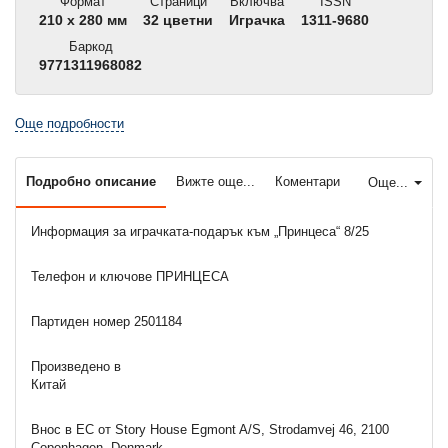
Формат
Страници
Включва
ISSN
210 x 280 мм
32 цветни
Играчка
1311-9680
Баркод
9771311968082
Още подробности
Подробно описание
Вижте още...
Коментари
Още...
Информация за играчката-подарък към „Принцеса“
8
/25
Телефон и ключове
ПРИНЦЕСА
Партиден номер 250
1184
Произведено в
Китай
Внос в ЕС от Story House Egmont A/S, Strodamvej 46, 2100
Copenhagen, Denmark