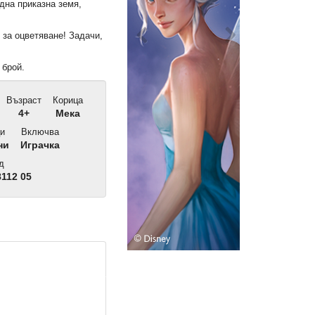
дна приказна земя,
 за оцветяване! Задачи,
 брой.
Възраст
Корица
4+
Мека
и
Включва
ни
Играчка
д
112 05