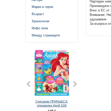
Партиден ном
Произведено 
Марки и герои
Внос в ЕС от 
Възраст
Внимание. Не
удушаване.
Хронология
За въпроси от
Инфо зона
Между страниците
Списание ПРИНЦЕСА,
Списание ПРИНЦЕ
специален брой 3/26
3,90 €
3,50 €