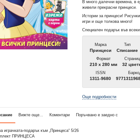
В много далечни времена, в е
живели прекрасни принцеси.
Истории за принцеси! Рисунки
игри и още толкова много!
Специален подарък във всеки
Марка
Тип
Принцеси
Списание
Формат
Страниц
210 x 280 мм
32 цвет
ISSN
Барко
1311-9680
9771311968
Още подробности
исание
Вижте още...
Коментари
Поръчвано е заедно с
 играчката-подарък към „Принцеса“ 5/26
омплект ПРИНЦЕСА