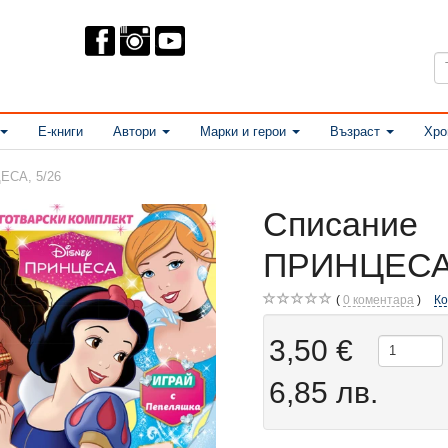
Е-книги
Автори
Марки и герои
Възраст
Хро
ЕСА, 5/26
Списание
ПРИНЦЕСА,
0
коментара
К
3,50 €
6,85 лв.