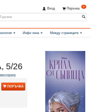
0
Вход
Поръчка
нология
Инфо зона
Между страниците
 5/26
оментиране
ПОРЪЧКА