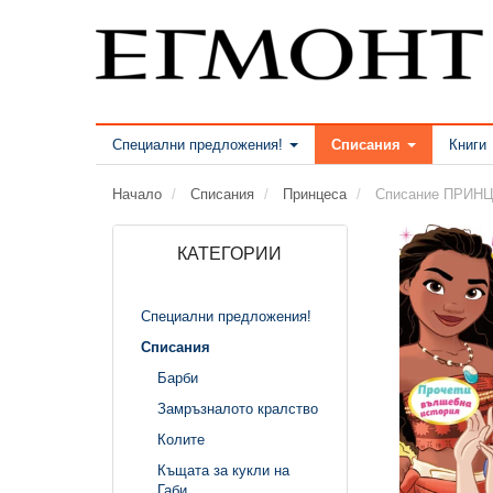
Специални предложения!
Списания
Книги
Начало
Списания
Принцеса
Списание ПРИНЦ
КАТЕГОРИИ
Специални предложения!
Списания
Барби
Замръзналото кралство
Колите
Къщата за кукли на
Габи