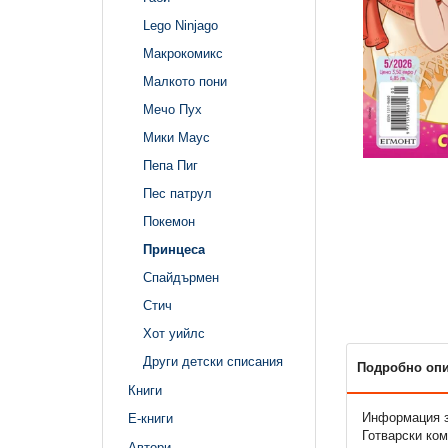
Lego Ninjago
Макрокомикс
Малкото пони
Мечо Пух
Мики Маус
Пепа Пиг
Пес патрул
Покемон
Принцеса
Спайдърмен
Стич
Хот уийлс
Други детски списания
Подробно оп
Книги
Информация за
Е-книги
Готварски к
Автори