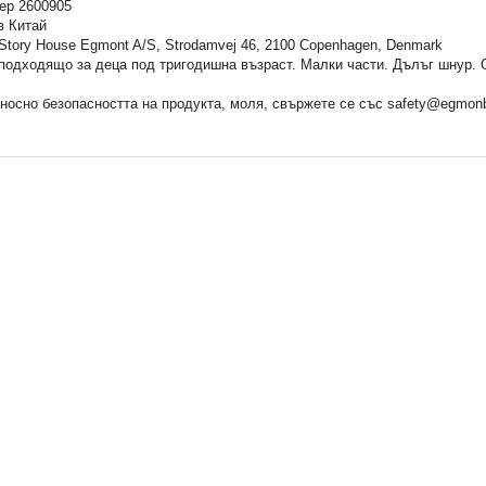
ер 2600905
в Китай
Story House Egmont A/S, Strodamvej 46, 2100 Copenhagen, Denmark
подходящo за деца под тригодишна възраст. Малки части. Дълъг шнур. 
носно безопасността на продукта, моля, свържете се със safety@egmonb
СА, 4/26
Списание ПРИНЦЕСА,
Списание ПРИНЦЕСА,
специален брой 2/26
3,90 €
3,50 €