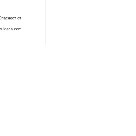
Опасност от
ulgaria.com
 3/26
Списание ПРИНЦЕСА, 2/26
3,50 €