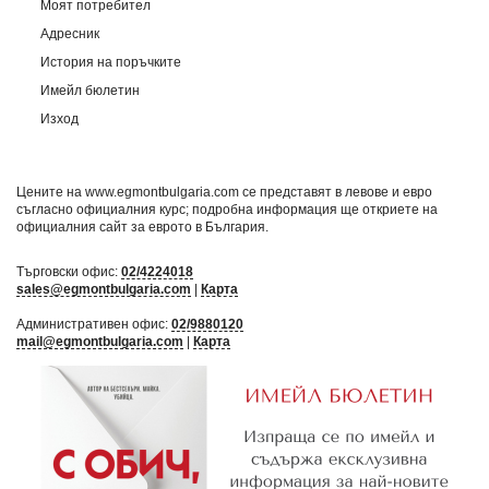
Моят потребител
Адресник
История на поръчките
Имейл бюлетин
Изход
Цените на www.egmontbulgaria.com се представят в левове и евро
съгласно официалния курс; подробна информация ще откриете на
официалния сайт за еврото в България
.
Търговски офис:
02/4224018
sales@egmontbulgaria.com
|
Карта
Административен офис:
02/9880120
mail@egmontbulgaria.com
|
Карта