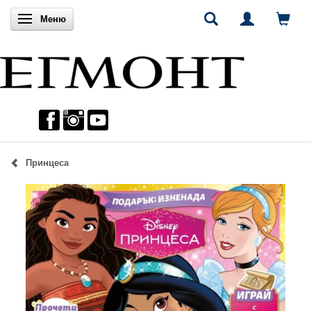
Включи навигацията
Меню
Принцеса