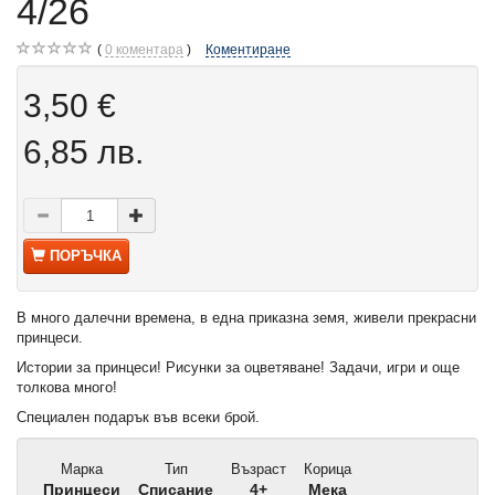
4/26
0
коментара
Коментиране
3,50 €
6,85 лв.
ПОРЪЧКА
В много далечни времена, в една приказна земя, живели прекрасни
принцеси.
Истории за принцеси! Рисунки за оцветяване! Задачи, игри и още
толкова много!
Специален подарък във всеки брой.
Марка
Тип
Възраст
Корица
Принцеси
Списание
4+
Мека