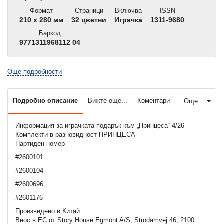
Формат
Страници
Включва
ISSN
210 x 280 мм
32 цветни
Играчка
1311-9680
Баркод
9771311968112 04
Още подробности
Подробно описание
Вижте още...
Коментари
Още...
Информация за играчката-подарък към „Принцеса“ 4/26
Комплекти в разновидност ПРИНЦЕСА
Партиден номер
#2600101
#2600104
#2600696
#2601176
Произведено в Китай
Внос в ЕС от Story House Egmont A/S, Strodamvej 46, 2100